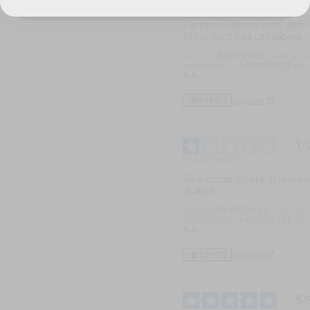
Avis vérifié
Certains ballons sont abîm
et ne sont pas utilisables.
Avis du
13/07/2022
, suite à un
expérience du
26/06/2022
par
A.A.
Utile
(0)
Signaler
1
/
Avis vérifié
Beaucoup éclate, mauvais
qualité.
Avis du
08/07/2022
, suite à u
expérience du
24/06/2022
par
A.A.
Utile
(0)
Signaler
5
/