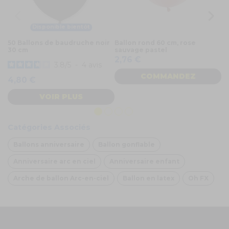
Disponible bientôt
50 Ballons de baudruche noir
Ballon rond 60 cm, rose
20
30 cm
sauvage pastel
bl
2,76 €
3.8
/
5
-
4
avis
COMMANDEZ
4,80 €
2
VOIR PLUS
Catégories Associés
Ballons anniversaire
Ballon gonflable
Anniversaire arc en ciel
Anniversaire enfant
Arche de ballon Arc-en-ciel
Ballon en latex
Oh FX