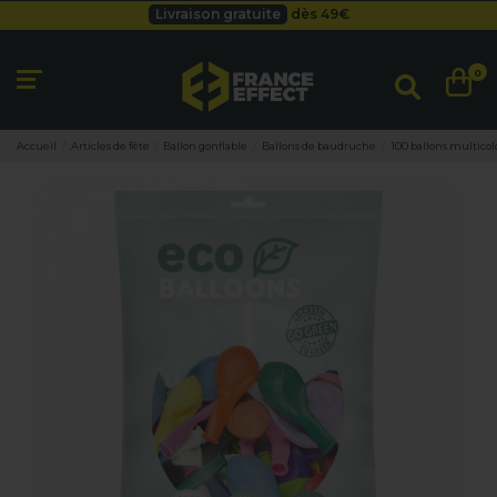
Livraison gratuite
dès 49
€
Besoin d'un devis pro ?
Cliquez ici
Livraison gratuite
dès 49
€
0
Accueil
Articles de fête
Ballon gonflable
Ballons de baudruche
100 ballons multico