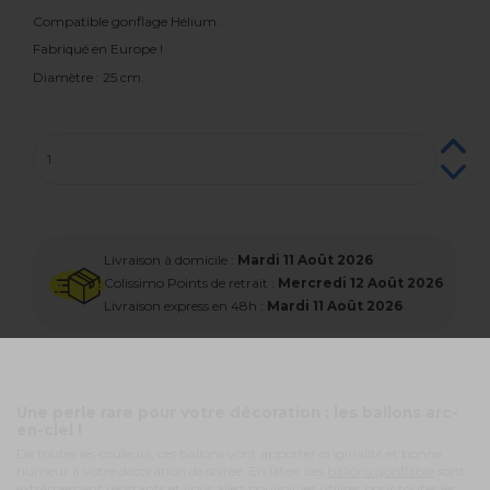
Compatible gonflage Hélium.
Fabriqué en Europe !
Diamètre : 25 cm.
Livraison à domicile :
Mardi 11 Août 2026
Colissimo Points de retrait :
Mercredi 12 Août 2026
Livraison express en 48h :
Mardi 11 Août 2026
Une perle rare pour votre décoration : les ballons arc-
en-ciel !
De toutes les couleurs, ces ballons vont apporter originalité et bonne
humeur à votre décoration de soirée. En latex, ces
ballons gonflable
sont
extrêmement résistants et vous allez pouvoir les utiliser pour toutes les