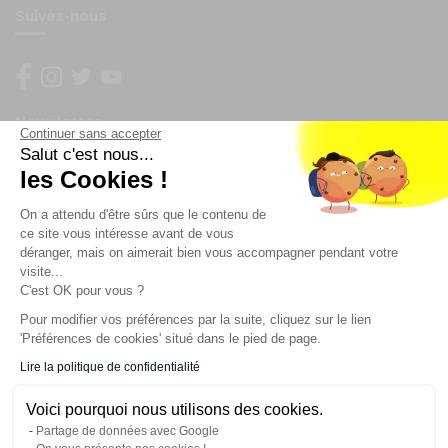
Suivez-nous
Newsletter
Continuer sans accepter
Salut c'est nous...
Enregistrez vous à la newsletter
les Cookies !
Restez à l'actualité sur nos produits et les offres du
On a attendu d'être sûrs que le contenu de
moment
ce site vous intéresse avant de vous
déranger, mais on aimerait bien vous accompagner pendant votre
visite...
C'est OK pour vous ?
NOS SERVICES
Pour modifier vos préférences par la suite, cliquez sur le lien
'Préférences de cookies' situé dans le pied de page.
INFORMATIONS
Lire la politique de confidentialité
Voici pourquoi nous utilisons des cookies.
CONTACT
Partage de données avec Google