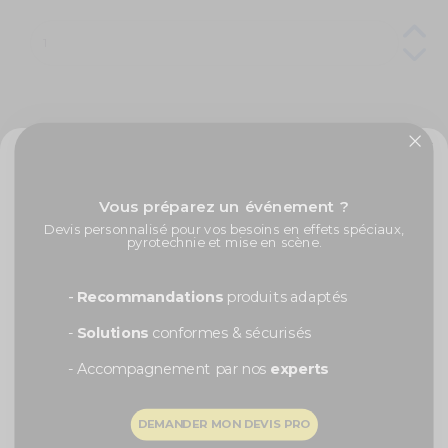
Livraison à domicile :
Mardi 11 Août 2026
Colissimo Points de retrait :
Mercredi 12 Août 2026
Livraison express en 48h :
Mardi 11 Août 2026
✨ -5% de bienvenue
Vous préparez un événement ?
Promos exclusives, nouveautés, idées créatives... Inscrivez-
Devis personnalisé pour vos besoins en effets spéciaux,
vous à la newsletter et faites briller vos évènements au
pyrotechnie et mise en scène.
meilleur prix !
Caractéristiques techniques
Prénom
-
Recommandations
produits adaptés
Ballon en aluminium
-
Solutions
conformes & sécurisés
Couleur : argent
Dimensions : 86 cm
- Accompagnement par nos
experts
Numéro : 2
Gonflage : Air ou Hélium
Recevoir ma remise -5%
DEMANDER MON DEVIS PRO
Vous aimerez aussi