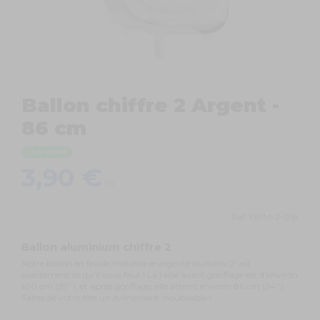
Ballon chiffre 2 Argent -
86 cm
En stock
3,90 €
TTC
Ref.
FB1M-2-018
Ballon aluminium chiffre 2
Notre ballon en feuille métallique argenté numéro '2' est
exactement ce qu'il vous faut ! La taille avant gonflage est d'environ
100 cm (39''), et après gonflage, elle atteint environ 86 cm (34'').
Faites de votre fête un événement inoubliable !