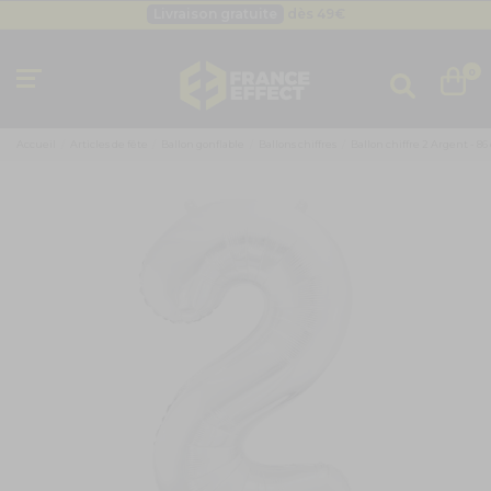
Livraison gratuite
dès 49
€
Besoin d'un devis pro ?
Cliquez ici
Livraison gratuite
dès 49
€
0
Accueil
Articles de fête
Ballon gonflable
Ballons chiffres
Ballon chiffre 2 Argent - 8