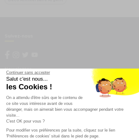
Suivez-nous
Newsletter
Continuer sans accepter
Salut c'est nous...
Enregistrez vous à la newsletter
les Cookies !
Restez à l'actualité sur nos produits et les offres du
On a attendu d'être sûrs que le contenu de
moment
ce site vous intéresse avant de vous
déranger, mais on aimerait bien vous accompagner pendant votre
visite...
C'est OK pour vous ?
NOS SERVICES
Pour modifier vos préférences par la suite, cliquez sur le lien
'Préférences de cookies' situé dans le pied de page.