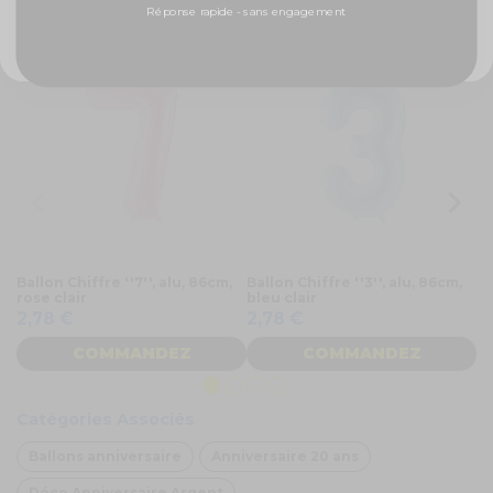
NON, MERCI
Réponse rapide - sans engagement
Ballon Chiffre ''7'', alu, 86cm,
Ballon Chiffre ''3'', alu, 86cm,
Ba
rose clair
bleu clair
r
2,78 €
2,78 €
2
COMMANDEZ
COMMANDEZ
Catégories Associés
Ballons anniversaire
Anniversaire 20 ans
Déco Anniversaire Argent