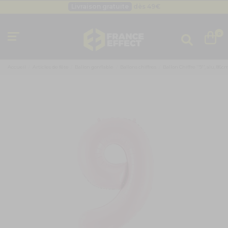
Livraison gratuite
dès 49
€
Besoin d'un devis pro ?
Cliquez ici
Livraison gratuite
dès 49
€
0
Accueil
Articles de fête
Ballon gonflable
Ballons chiffres
Ballon Chiffre ''9'', alu, 86cm