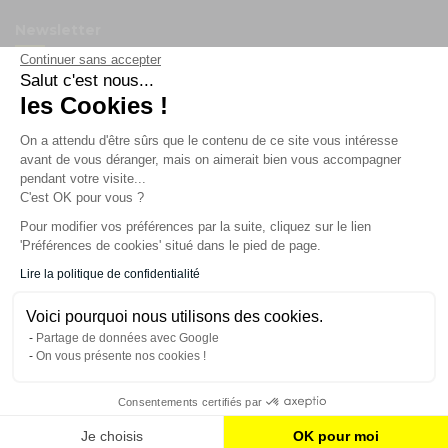
Newsletter
Continuer sans accepter
Salut c'est nous...
Enregistrez vous à la newsletter
les Cookies !
Restez à l'actualité sur nos produits et les offres du
moment
On a attendu d'être sûrs que le contenu de ce site vous intéresse
avant de vous déranger, mais on aimerait bien vous accompagner
pendant votre visite...
C'est OK pour vous ?
NOS SERVICES
Pour modifier vos préférences par la suite, cliquez sur le lien
'Préférences de cookies' situé dans le pied de page.
INFORMATIONS
Lire la politique de confidentialité
Voici pourquoi nous utilisons des cookies.
CONTACT
Partage de données avec Google
On vous présente nos cookies !
Consentements certifiés par
AJOUTER AU PANIER
Je choisis
OK pour moi
© 2023 France Effect Tous droits réservés.