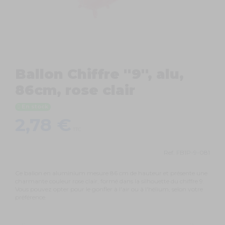
Ballon Chiffre ''9'', alu,
86cm, rose clair
En stock
2,78 €
TTC
Ref.
FB1P-9-081
Ce ballon en aluminium mesure 86 cm de hauteur et présente une
charmante couleur rose clair, formé dans la silhouette du chiffre 9.
Vous pouvez opter pour le gonfler à l'air ou à l'hélium, selon votre
préférence.