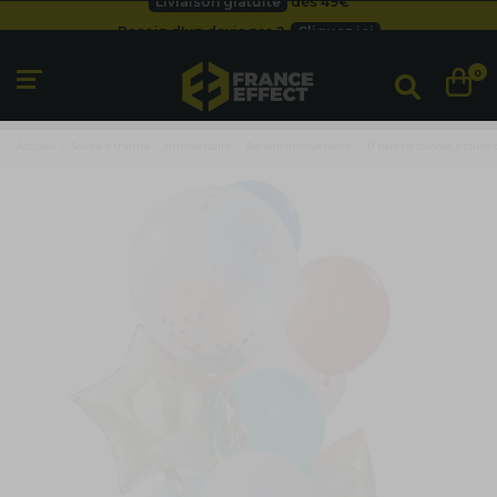
Besoin d'un devis pro ?
Cliquez ici
Livraison gratuite
dès 49
€
0
Accueil
Soirée à thème
Anniversaire
Ballons anniversaire
11 ballons colorés, étoiles 