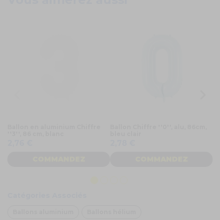
Ballon en aluminium Chiffre
Ballon Chiffre ''0'', alu, 86cm,
Ba
''3'', 86 cm, blanc
bleu clair
an
2,76 €
2,78 €
4
COMMANDEZ
COMMANDEZ
Catégories Associés
Ballons aluminium
Ballons hélium