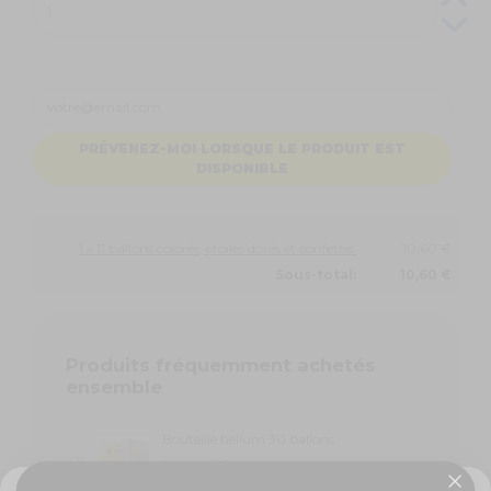
PRÉVENEZ-MOI LORSQUE LE PRODUIT EST
DISPONIBLE
1 x 11 ballons colorés, étoiles dorés et confettis:
10,60 €
Sous-total:
10,60 €
Produits fréquemment achetés
ensemble
Bouteille helium 30 ballons
29,90 €