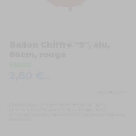
Ballon Chiffre ''5'', alu,
86cm, rouge
En stock
2,80 €
TTC
Ref.
FB1M-5-007
Ce ballon rouge vif, en forme de chiffre 5, est fabriqué en
aluminium. Il peut être gonflé à l'air ou à l'hélium et est
entièrement recyclable. Mesurant 86 cm, il est idéal pour toutes les
célébrations.