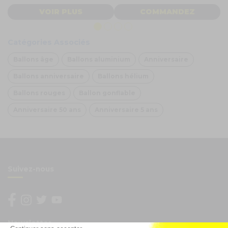
VOIR PLUS
COMMANDEZ
Catégories Associés
Ballons âge
Ballons aluminium
Anniversaire
Ballons anniversaire
Ballons hélium
Ballons rouges
Ballon gonflable
Anniversaire 50 ans
Anniversaire 5 ans
Suivez-nous
Newsletter