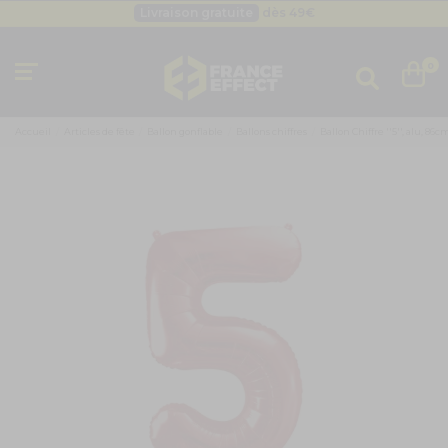
Livraison gratuite
dès 49
€
Besoin d'un devis pro ?
Cliquez ici
Livraison gratuite
dès 49
€
0
Accueil
Articles de fête
Ballon gonflable
Ballons chiffres
Ballon Chiffre ''5'', alu, 86