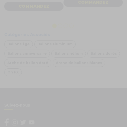
COMMANDEZ
COMMANDEZ
1
Catégories Associés
Ballons âge
Ballons aluminium
Ballons anniversaire
Ballons hélium
Ballons dorés
Arche de ballon doré
Arche de ballons Blancs
Oh FX
Suivez-nous