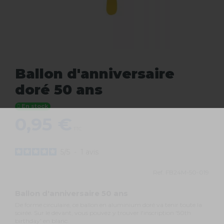
Ballon d'anniversaire
doré 50 ans
En stock
0,95 €
TTC
5
/
5
-
1
avis
Ref.
FB24M-50-019
Ballon d'anniversaire 50 ans
De forme circulaire, ce ballon en aluminium doré va tenir toute la
soirée. Sur le devant, vous pouvez y trouver l'inscription '50th
birthday' en blanc.