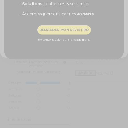
le remplir à l'hélium pour le faire flotter toute la soirée.
-
Solutions
conformes & sécurisés
Ce
ballon doré
va rajouter de la couleur dans votre intérieur, et va
- Accompagnement par nos
experts
surtout mettre en valeur, cette journée unique !
Recevoir ma remise -5%
5
DEMANDER MON DEVIS PRO
5
/
/
5
Avis vérifié
NON, MERCI
Réponse rapide - sans engagement
Produit de qualité
Avis du
11/01/2025
, suite à une
expérience du
16/12/2024
par
Basé sur
1
avis soumis à un
S.M.
contrôle
Voir tous les avis sur ce site
Utile
(0)
Signaler
5
étoiles
1
4
étoiles
0
3
étoiles
0
2
étoiles
0
1
étoile
0
Trier les avis