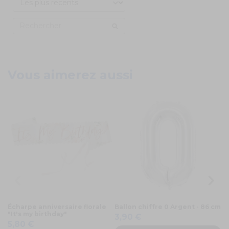
Vous aimerez aussi
Écharpe anniversaire florale
Ballon chiffre 0 Argent - 86 cm
Ci
"It's my birthday"
0
3,90 €
5,80 €