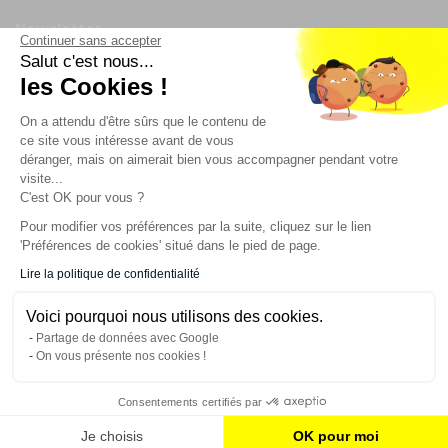
Newsletter
Continuer sans accepter
Salut c'est nous...
Enregistrez vous à la newsletter
les Cookies !
Restez à l'actualité sur nos produits et les offres du
On a attendu d'être sûrs que le contenu de
moment
ce site vous intéresse avant de vous
déranger, mais on aimerait bien vous accompagner pendant votre
visite...
C'est OK pour vous ?
NOS SERVICES
Pour modifier vos préférences par la suite, cliquez sur le lien
'Préférences de cookies' situé dans le pied de page.
INFORMATIONS
Lire la politique de confidentialité
Voici pourquoi nous utilisons des cookies.
CONTACT
Partage de données avec Google
On vous présente nos cookies !
Consentements certifiés par
AJOUTER AU PANIER
Je choisis
OK pour moi
© 2023 France Effect Tous droits réservés.