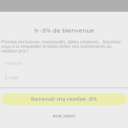
Vous préparez un événement ?
✨ -5% de bienvenue
vis personnalisé pour vos besoins en effets spécia
pyrotechnie et mise en scène.
Promos exclusives, nouveautés, idées créatives... Inscrivez-
vous à la newsletter et faites briller vos évènements au
meilleur prix !
Prénom
-
Recommandations
produits adaptés
-
Solutions
conformes & sécurisés
- Accompagnement par nos
experts
Recevoir ma remise -5%
DEMANDER MON DEVIS PRO
NON, MERCI
Réponse rapide - sans engagement