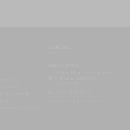
S
CONTACT
France Effect
433 rue Phare de Roquerols
ZI les Eaux Blanches
identialité
34200 SETE
ractation
+33 9 78 45 23 78
ées personnelles
Nous contacter par mail
ation
férences en matière