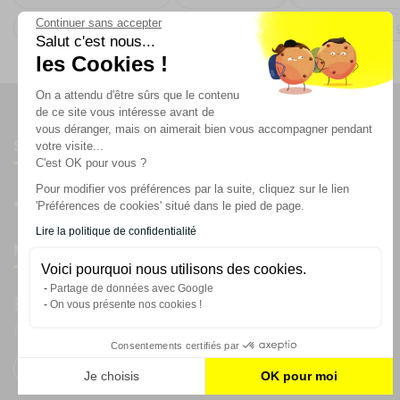
Continuer sans accepter
Déco anniversaire rose gold
Arche de ballons Rose 
Salut c'est nous...
les Cookies !
On a attendu d'être sûrs que le contenu
de ce site vous intéresse avant de
vous déranger, mais on aimerait bien vous accompagner pendant
Suivez-nous
votre visite...
C'est OK pour vous ?
Pour modifier vos préférences par la suite, cliquez sur le lien
'Préférences de cookies' situé dans le pied de page.
Lire la politique de confidentialité
Newsletter
Voici pourquoi nous utilisons des cookies.
Partage de données avec Google
Enregistrez vous à la newsletter
On vous présente nos cookies !
Restez à l'actualité sur nos produits et les offres du moment
Consentements certifiés par
Je choisis
OK pour moi