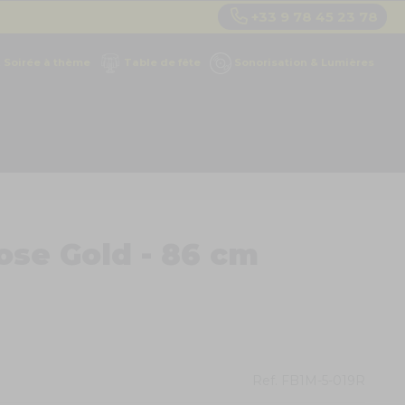
+33 9 78 45 23 78
Soirée à thème
Table de fête
Sonorisation & Lumières
Rose Gold - 86 cm
Ref.
FB1M-5-019R