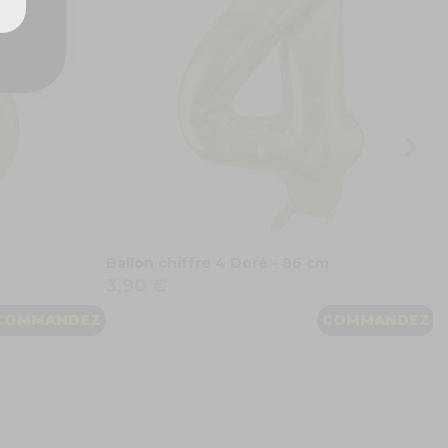
2
Ballon chiffre 4 Doré - 86 cm
3,90 €
COMMANDEZ
COMMANDEZ