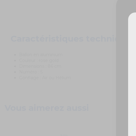
Caractéristiques techniques
De
Ballon en aluminium
Couleur : rose gold
Dimensions : 86 cm
Numéro : 5
Gonflage : Air ou Hélium
Vous aimerez aussi