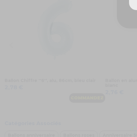
Ballon Chiffre ''6'', alu, 86cm, bleu clair
Ballon en alum
blanc
2,78 €
2,76 €
COMMANDEZ
Catégories Associés
Ballons anniversaire
Ballons roses
Anniversaire 5