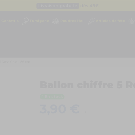
Livraison gratuite
dès 49
€
Besoin d'un devis pro ?
Cliquez ici
Confettis
Fumigène
Poudres Holi
Articles de fête
Livraison gratuite
dès 49
€
 5 Rose Gold - 86 cm
Ballon chiffre 5 
En stock
3,90 €
TTC