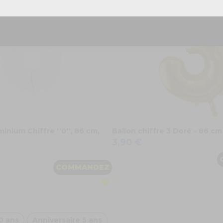
inium Chiffre ''0'', 86 cm,
Ballon chiffre 3 Doré - 86 cm
3,90 €
COMMANDEZ
0 ans
Anniversaire 5 ans