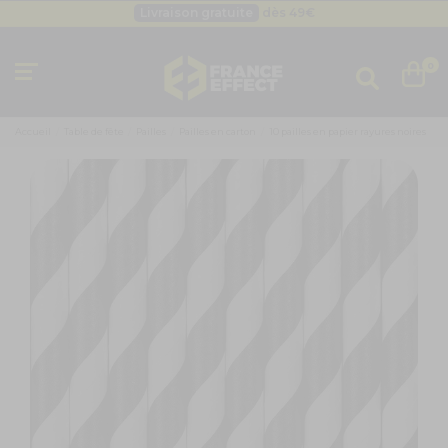
Livraison gratuite
dès 49
€
Besoin d'un devis pro ?
Cliquez ici
Livraison gratuite
dès 49
€
0
Accueil
Table de fête
Pailles
Pailles en carton
10 pailles en papier rayures noires