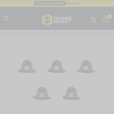
Livraison gratuite
dès 49
€
Besoin d'un devis pro ?
Cliquez ici
Livraison gratuite
dès 49
€
0
Accueil
Soirée à thème
Anniversaire
Anniversaire pirate
5 bougies d'anniversaire p