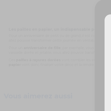
Les pailles en papier, un indispensable pour un a
De
Pour un anniversaire de petit ou de grand, il est normal de 
allez pouvoir transformer cette journée en véritable rêve éve
Pour un
anniversaire de fille
, par exemple, vous pouvez op
vaisselle dorée et jetable, vous allez pouvoir transformer vot
Ces
pailles à rayures dorées
vont combler les enfants et 
papier
vont donc finaliser votre déco et la rendre unique !
Vous aimerez aussi