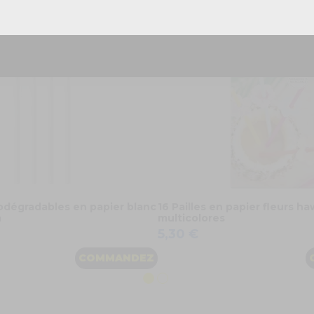
Réponse rapide - sans engagement
iodégradables en papier blanc
16 Pailles en papier fleurs 
m
multicolores
5,30 €
COMMANDEZ