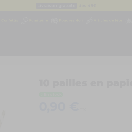
Livraison gratuite
dès 49
€
Besoin d'un devis pro ?
Cliquez ici
Confettis
Fumigène
Poudres Holi
Articles de fête
Livraison gratuite
dès 49
€
10 pailles en papi
En stock
0,90 €
TTC