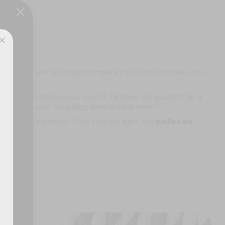
ux,
ité. Grâce à une décoration simple et tous vos proches, vous
touches de dorées pour plus de fantaisie. En ajoutant de la
suffira d'ajouter ces
pailles
dans chaque verre !
s en mettre partout. Pour tous les âges, ces
pailles en