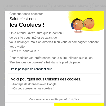
Anniversaire princesse
Anniversaire pirate
Annive
Continuer sans accepter
Oh FX
Salut c'est nous...
les Cookies !
On a attendu d'être sûrs que le contenu
de ce site vous intéresse avant de
vous déranger, mais on aimerait bien vous accompagner pendant
Suivez-nous
votre visite...
C'est OK pour vous ?
Pour modifier vos préférences par la suite, cliquez sur le lien
'Préférences de cookies' situé dans le pied de page.
Lire la politique de confidentialité
Newsletter
Voici pourquoi nous utilisons des cookies.
Partage de données avec Google
Enregistrez vous à la newsletter
On vous présente nos cookies !
Restez à l'actualité sur nos produits et les offres du moment
Consentements certifiés par