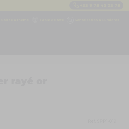
+33 9 78 45 23 78
Soirée à thème
Table de fête
Sonorisation & Lumières
er rayé or
Ref.
SPP1-019