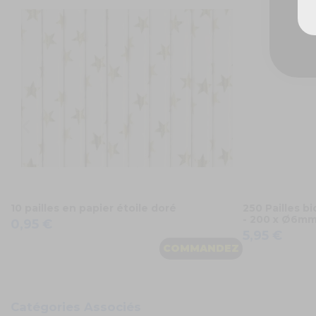
10 pailles en papier étoile doré
250 Pailles b
- 200 x Ø6m
0,95 €
5,95 €
COMMANDEZ
Catégories Associés