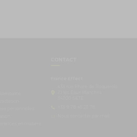
S
CONTACT
France Effect
433 rue Phare de Roquerols
ZI les Eaux Blanches
identialité
34200 SETE
ractation
+33 9 78 45 23 78
ées personnelles
Nous contacter par mail
ation
férences en matière