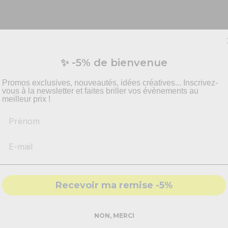
Vous préparez un événement ?
nniversaire réussi !
✨ -5% de bienvenue
vis personnalisé pour vos besoins en effets spécia
vouloir proposer un anniversaire inoubliable, entre magie et réal
pyrotechnie et mise en scène.
illé !
Promos exclusives, nouveautés, idées créatives... Inscrivez-
vous à la newsletter et faites briller vos évènements au
ter pour une décoration simple et claire, et y ajouter quelques 
meilleur prix !
re intérieur en quelques secondes. Pour finaliser le tout, il vous 
Prénom
-
Recommandations
produits adaptés
vont leur permettre de profiter pleinement de leur boissons, san
-
Solutions
conformes & sécurisés
- Accompagnement par nos
experts
Recevoir ma remise -5%
DEMANDER MON DEVIS PRO
NON, MERCI