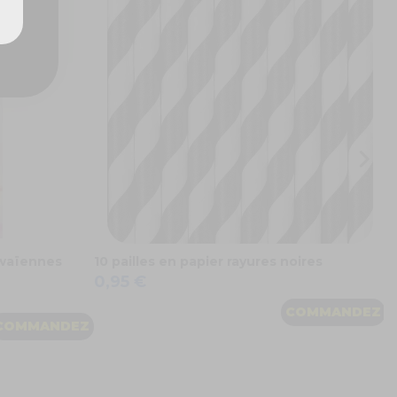
1
g
0
hawaïennes
10 pailles en papier rayures noires
0,95 €
COMMANDEZ
COMMANDEZ