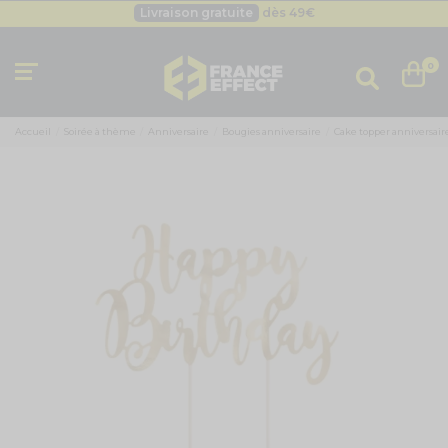
Livraison gratuite
dès 49
€
Besoin d'un devis pro ?
Cliquez ici
Livraison gratuite
dès 49
€
0
Accueil
Soirée à thème
Anniversaire
Bougies anniversaire
Cake topper anniversair