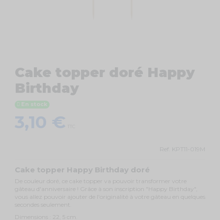
Cake topper doré Happy
Birthday
En stock
3,10 €
TTC
Ref.
KPT11-019M
Cake topper Happy Birthday doré
De couleur doré, ce cake topper va pouvoir transformer votre
gâteau d'anniversaire ! Grâce à son inscription "Happy Birthday",
vous allez pouvoir ajouter de l'originalité à votre gâteau en quelques
secondes seulement.
Dimensions : 22, 5 cm.