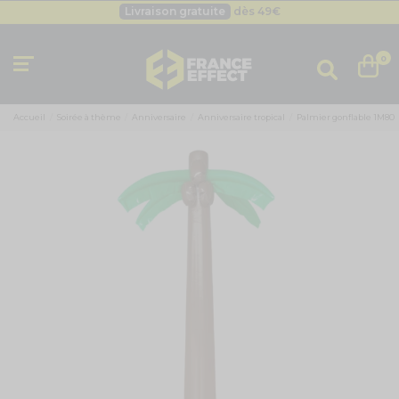
Livraison gratuite
dès 49
€
Besoin d'un devis pro ?
Cliquez ici
Livraison gratuite
dès 49
€
0
Accueil
Soirée à thème
Anniversaire
Anniversaire tropical
Palmier gonflable 1M80