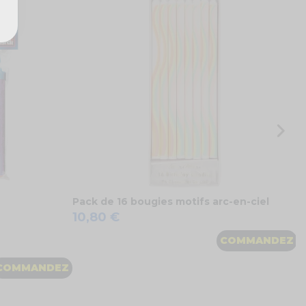
8
2
Pack de 16 bougies motifs arc-en-ciel
10,80 €
COMMANDEZ
COMMANDEZ