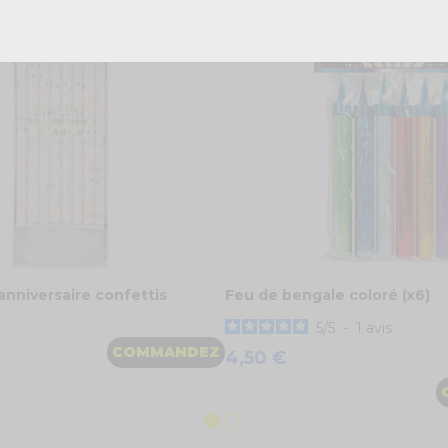
anniversaire confettis
Feu de bengale coloré (x6)
5
/
5
-
1
avis
COMMANDEZ
4,50 €