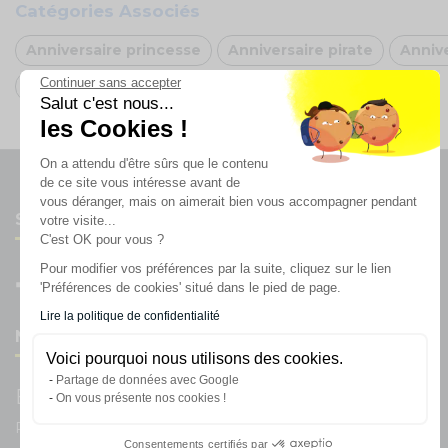
Catégories Associés
Anniversaire princesse
Anniversaire pirate
Annive
Continuer sans accepter
Oh FX
Salut c'est nous...
les Cookies !
On a attendu d'être sûrs que le contenu
de ce site vous intéresse avant de
vous déranger, mais on aimerait bien vous accompagner pendant
Suivez-nous
votre visite...
C'est OK pour vous ?
Pour modifier vos préférences par la suite, cliquez sur le lien
'Préférences de cookies' situé dans le pied de page.
Lire la politique de confidentialité
Newsletter
Voici pourquoi nous utilisons des cookies.
Partage de données avec Google
Enregistrez vous à la newsletter
On vous présente nos cookies !
Restez à l'actualité sur nos produits et les offres du moment
Consentements certifiés par