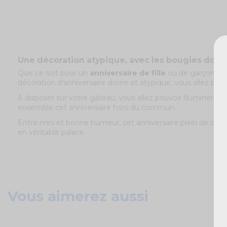
Une décoration atypique, avec les bougies dorée
Que ce soit pour un
anniversaire de fille
ou de garçon, le
décoration d'anniversaire dorée et atypique, vous allez pouv
À disposer sur votre gâteau, vous allez pouvoir illuminer v
ensemble cet anniversaire hors du commun.
Entre rires et bonne humeur, cet anniversaire plein de coule
en véritable palace.
Vous aimerez aussi