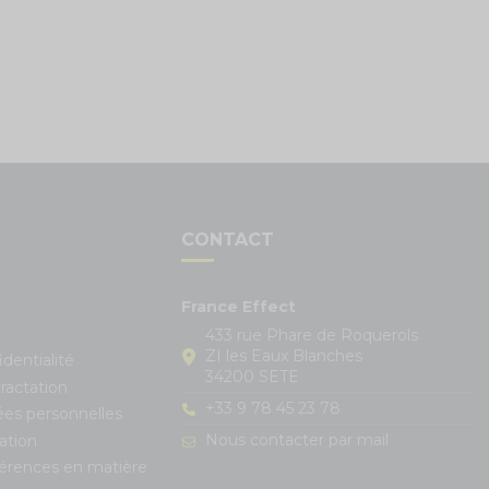
S
CONTACT
France Effect
433 rue Phare de Roquerols
ZI les Eaux Blanches
identialité
34200 SETE
ractation
+33 9 78 45 23 78
ées personnelles
Nous contacter par mail
ation
férences en matière