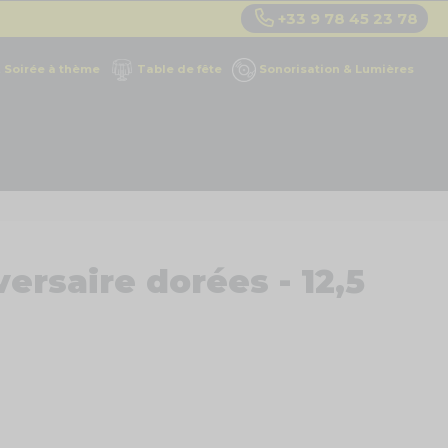
+33 9 78 45 23 78
Soirée à thème
Table de fête
Sonorisation & Lumières
ersaire dorées - 12,5