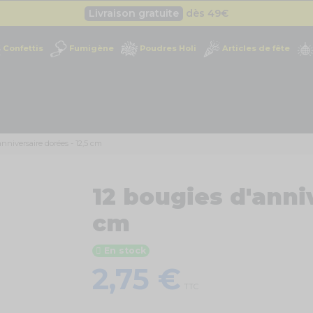
Livraison gratuite
dès 49
€
Besoin d'un devis pro ?
Cliquez ici
Confettis
Fumigène
Poudres Holi
Articles de fête
Livraison gratuite
dès 49
€
anniversaire dorées - 12,5 cm
12 bougies d'anniv
cm
En stock
2,75 €
TTC