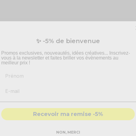
s !
✨ -5% de bienvenue
s
bougies dorées
sont le moyen idéal de transformer votre anni
oir mettre en valeur votre intérieur et proposer à vos invités un 
Promos exclusives, nouveautés, idées créatives... Inscrivez-
vous à la newsletter et faites briller vos évènements au
otre intérieur et proposer une animation, riche en émotions. Tous 
meilleur prix !
Prénom
urs, va plaire autant aux petits qu'aux grands. Grâce à des touch
Recevoir ma remise -5%
NON, MERCI