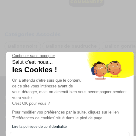
COMMANDEZ
Catégories Associés
Ballons noirs
Ballons de baudruche
Ballon gonfla
Continuer sans accepter
Ballon de baudruche géant
Ballon de baudruche no
Salut c'est nous...
les Cookies !
On a attendu d'être sûrs que le contenu
de ce site vous intéresse avant de
vous déranger, mais on aimerait bien vous accompagner pendant
Suivez-nous
votre visite...
C'est OK pour vous ?
Pour modifier vos préférences par la suite, cliquez sur le lien
'Préférences de cookies' situé dans le pied de page.
Lire la politique de confidentialité
Newsletter