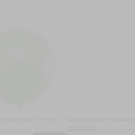
rond vert pastel - 1 mètre
Ballon rond géant transparen
5
/
5
-
1
avis