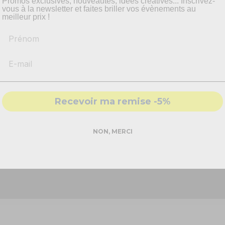
pyrotechnie et mise en scène.
Promos exclusives, nouveautés, idées créatives... Inscrivez-
vous à la newsletter et faites briller vos évènements au
meilleur prix !
Prénom
-
Recommandations
produits adaptés
-
Solutions
conformes & sécurisés
- Accompagnement par nos
experts
Recevoir ma remise -5%
DEMANDER MON DEVIS PRO
noir - 1 mètre !
NON, MERCI
cière ! Les potions et les sorts sont fascinants, pour tous vos inv
Réponse rapide - sans engagement
ompon doré, au noeud de votre ballon.
qui le croise !