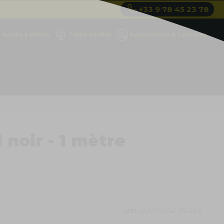
+33 9 78 45 23 78
Soirée à thème
Table de fête
Sonorisation & Lumières
 noir - 1 mètre
Ref.
200P-042 (NOIR)