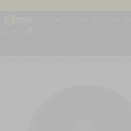
Machines à effets
Pyrotechnie
0
Accueil
Articles de fête
Ballon gonflable
Ballons géants
Ballon géant ro