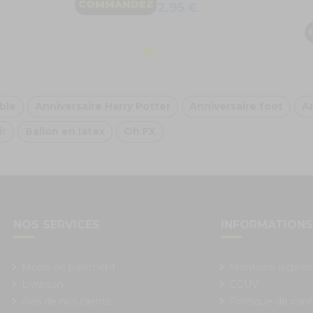
COMMANDEZ
2,95 €
ble
Anniversaire Harry Potter
Anniversaire foot
An
ir
Ballon en latex
Oh FX
NOS SERVICES
INFORMATION
Mode de paiement
Mentions légales
Livraison
CGUV
Avis de nos clients
Politique de conf