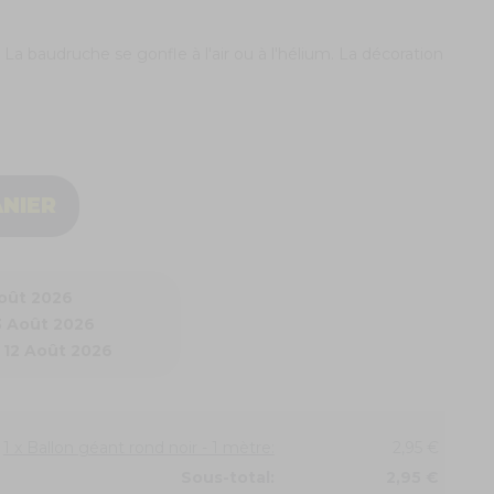
 La baudruche se gonfle à l'air ou à l'hélium. La décoration
ANIER
Août 2026
3 Août 2026
 12 Août 2026
1 x Ballon géant rond noir - 1 mètre:
2,95 €
Sous-total:
2,95 €