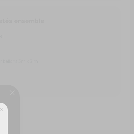
etés ensemble
el
 ballons 3m x 3 m
ux,