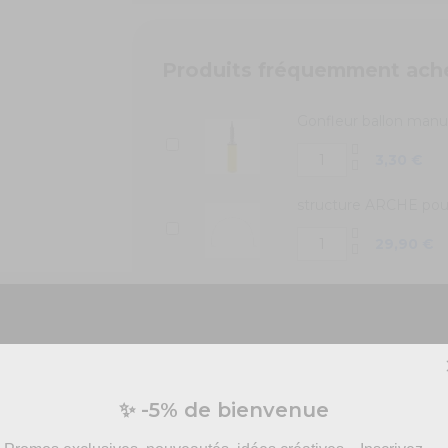
Produits fréquemment ach
Gonfleur ballon manu
3,30 €
structure ARCHE pour
29,90 €
Vous préparez un événement ?
✨ -5% de bienvenue
vis personnalisé pour vos besoins en effets spécia