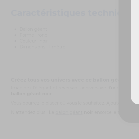
Caractéristiques techniques
Ballon géant
Forme : rond
Couleur : noir
Dimensions : 1 mètre
Créez tous vos univers avec ce ballon géant rond 
Imaginez l'élégant et reversant anniversaire d'une petite sor
ballon géant noir
.
Vous pourrez le placer où vous le souhaitez. Ajoutez un p
N'attendez plus ! Le
ballon géant
noir
ensorcelle tous ceux 