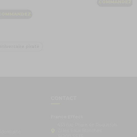
COMMANDEZ
COMMANDEZ
niversaire pirate
S
CONTACT
France Effect
433 rue Phare de Roquerols
ZI les Eaux Blanches
identialité
34200 SETE