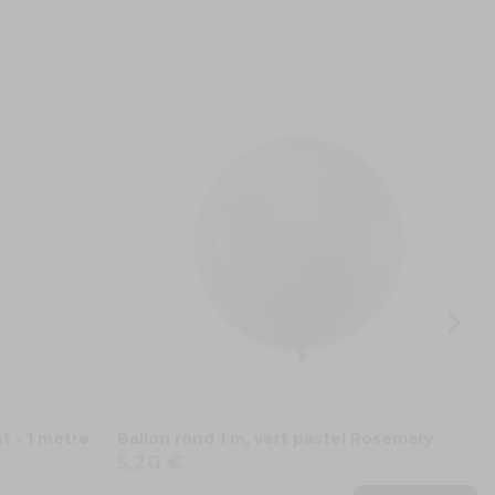
B
2
t - 1 mètre
Ballon rond 1 m, vert pastel Rosemary
5,20 €