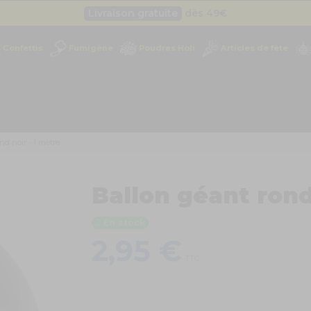
Livraison gratuite
dès 49
€
Besoin d'un devis pro ?
Cliquez ici
Confettis
Fumigène
Poudres Holi
Articles de fête
Livraison gratuite
dès 49
€
nd noir - 1 mètre
Ballon géant rond
En stock
2,95 €
TTC