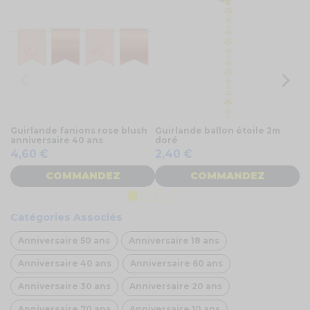
Guirlande fanions rose blush
Guirlande ballon étoile 2m
Gu
anniversaire 40 ans
doré
tr
4,60 €
2,40 €
8
COMMANDEZ
COMMANDEZ
Catégories Associés
Anniversaire 50 ans
Anniversaire 18 ans
Anniversaire 40 ans
Anniversaire 60 ans
Anniversaire 30 ans
Anniversaire 20 ans
Anniversaire 70 ans
Anniversaire 10 ans