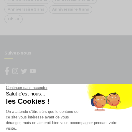
Anniversaire 5 ans
Anniversaire 6 ans
Oh FX
Suivez-nous
Newsletter
Continuer sans accepter
Salut c'est nous...
Enregistrez vous à la newsletter
les Cookies !
Restez à l'actualité sur nos produits et les offres du
On a attendu d'être sûrs que le contenu de
moment
ce site vous intéresse avant de vous
déranger, mais on aimerait bien vous accompagner pendant votre
visite...