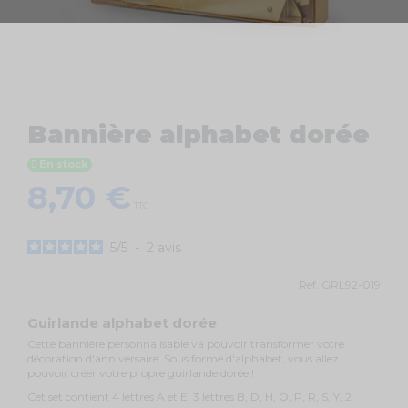
Bannière alphabet dorée
En stock
8,70 €
TTC
5
/
5
-
2
avis
Ref.
GRL92-019
Guirlande alphabet dorée
Cette bannière personnalisable va pouvoir transformer votre
décoration d'anniversaire. Sous forme d'alphabet, vous allez
pouvoir créer votre propre guirlande dorée !
Cet set contient 4 lettres A et E, 3 lettres B, D, H, O, P, R, S, Y, 2