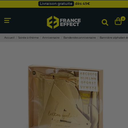
Livraison gratuite
dès 49
€
Besoin d'un devis pro ?
Cliquez ici
Livraison gratuite
dès 49
€
0
Accueil
Soirée à thème
Anniversaire
Banderoles anniversaire
Bannière alphabet d