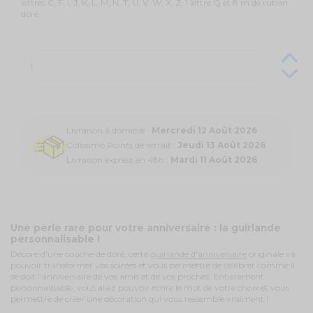
lettres C, F, I, J, K, L, M, N, T, U, V, W, X, Z, 1 lettre Q et 8 m de ruban
doré.
Livraison à domicile :
Mercredi 12 Août 2026
Colissimo Points de retrait :
Jeudi 13 Août 2026
Livraison express en 48h :
Mardi 11 Août 2026
Une perle rare pour votre anniversaire : la guirlande
personnalisable !
Décoré d'une couche de doré, cette
guirlande d'anniversaire
originale va
pouvoir transformer vos soirées et vous permettre de célébrer comme il
se doit l'anniversaire de vos amis et de vos proches. Entièrement
personnalisable, vous allez pouvoir écrire le mot de votre choix et vous
permettre de créer une décoration qui vous ressemble vraiment !