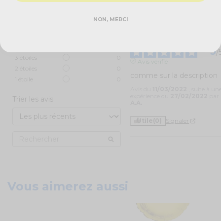
A.A.
contrôle
Voir tous les avis sur ce site
Utile
(0)
Signaler
NON, MERCI
5
étoiles
2
4
étoiles
0
5
/
3
étoiles
0
Avis vérifié
2
étoiles
0
comme sur la description
1
étoile
0
Avis du
11/03/2022
, suite à un
expérience du
27/02/2022
par
Trier les avis
A.A.
Utile
(0)
Signaler
Vous aimerez aussi