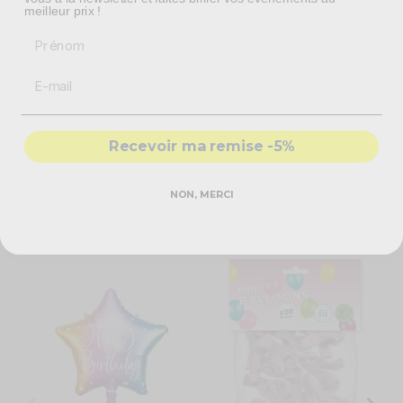
N'attendez plus ! Devenez la reine du podium avec cette écharpe florale !
meilleur prix !
Prénom
Caractéristiques techniques
Taille unique
Ruban compris pour une fermeture ajustable
Couleur : rose gold
Motifs : florales aquarelles
Recevoir ma remise -5%
Bordure festonnée
Dimensions : 75 cm x 10 cm
NON, MERCI
Vous aimerez aussi