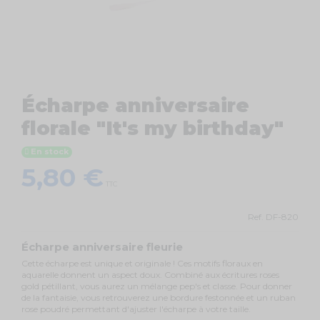
Écharpe anniversaire
florale "It's my birthday"
En stock
5,80 €
TTC
Ref.
DF-820
Écharpe anniversaire fleurie
Cette écharpe est unique et originale ! Ces motifs floraux en
aquarelle donnent un aspect doux. Combiné aux écritures roses
gold pétillant, vous aurez un mélange pep's et classe. Pour donner
de la fantaisie, vous retrouverez une bordure festonnée et un ruban
rose poudré permettant d'ajuster l'écharpe à votre taille.