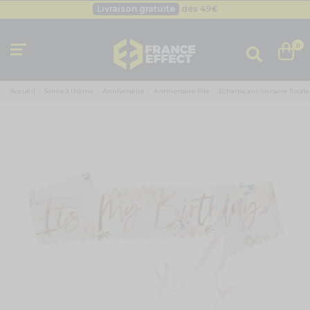
Livraison gratuite
dès 49
€
Besoin d'un devis pro ?
Cliquez ici
Livraison gratuite
dès 49
€
0
Accueil
Soirée à thème
Anniversaire
Anniversaire fille
Écharpe anniversaire florale