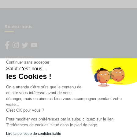
Suivez-nous
Newsletter
Continuer sans accepter
Salut c'est nous...
les Cookies !
Enregistrez vous à la newsletter
Restez à l'actualité sur nos produits et les offres du
On a attendu d'être sûrs que le contenu de
moment
ce site vous intéresse avant de vous
déranger, mais on aimerait bien vous accompagner pendant votre
visite...
C'est OK pour vous ?
NOS SERVICES
Pour modifier vos préférences par la suite, cliquez sur le lien
'Préférences de cookies' situé dans le pied de page.
INFORMATIONS
Lire la politique de confidentialité