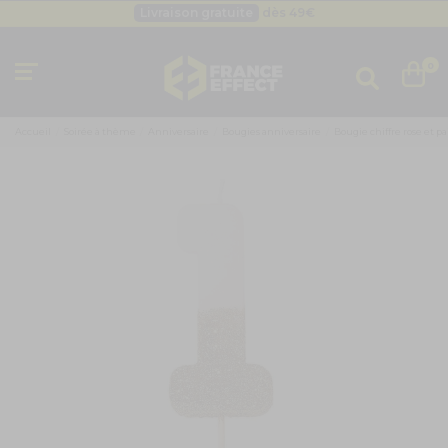
Livraison gratuite
dès 49
€
Besoin d'un devis pro ?
Cliquez ici
Livraison gratuite
dès 49
€
0
Accueil
Soirée à thème
Anniversaire
Bougies anniversaire
Bougie chiffre rose et pa