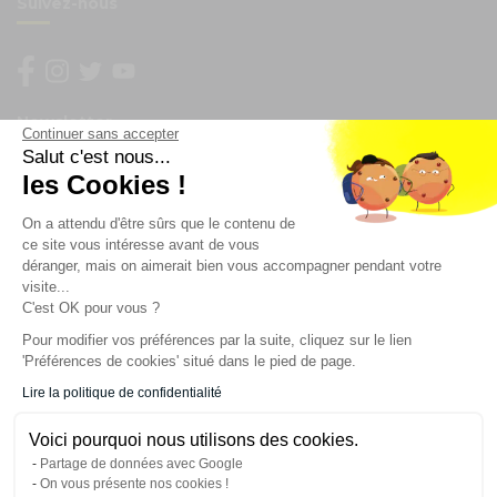
Suivez-nous
Newsletter
Continuer sans accepter
Salut c'est nous...
Enregistrez vous à la newsletter
les Cookies !
Restez à l'actualité sur nos produits et les offres du
On a attendu d'être sûrs que le contenu de
moment
ce site vous intéresse avant de vous
déranger, mais on aimerait bien vous accompagner pendant votre
visite...
C'est OK pour vous ?
NOS SERVICES
Pour modifier vos préférences par la suite, cliquez sur le lien
'Préférences de cookies' situé dans le pied de page.
INFORMATIONS
Lire la politique de confidentialité
Voici pourquoi nous utilisons des cookies.
CONTACT
Partage de données avec Google
On vous présente nos cookies !