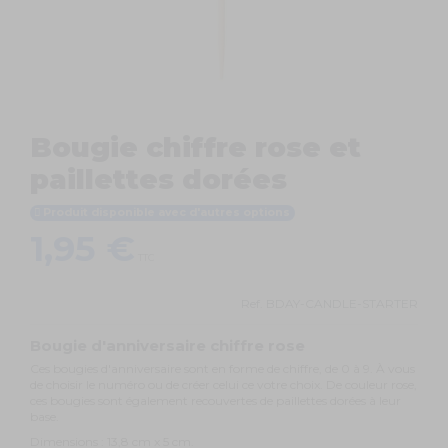
Bougie chiffre rose et
paillettes dorées
Produit disponible avec d'autres options
1,95 €
TTC
Ref.
BDAY-CANDLE-STARTER
Bougie d'anniversaire chiffre rose
Ces bougies d'anniversaire sont en forme de chiffre, de 0 à 9. À vous
de choisir le numéro ou de créer celui ce votre choix. De couleur rose,
ces bougies sont également recouvertes de paillettes dorées à leur
base.
Dimensions : 13,8 cm x 5 cm.