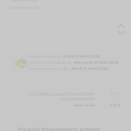
"Happy Birthday".
Contenance : 25 cl
Livraison à domicile :
Mardi 11 Août 2026
Colissimo Points de retrait :
Mercredi 12 Août 2026
Livraison express en 48h :
Mardi 11 Août 2026
1 x 8 Gobelets en carton Happy Birthday
5,10 €
multicolores pastels:
Sous-total:
5,10 €
Produits fréquemment achetés