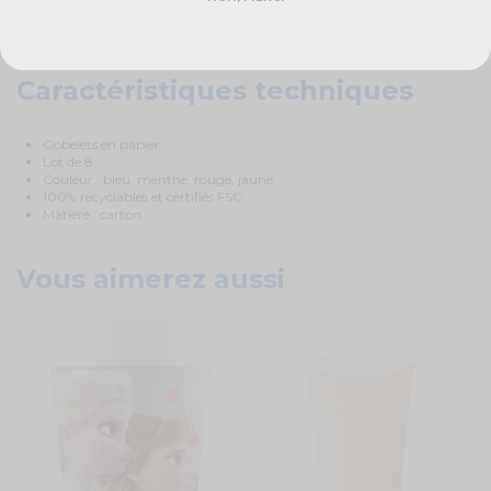
Pour un anniversaire réussi, utilisez
les
gobelets en carton
multicolores
! Cela comblera tous vos invités !
Caractéristiques techniques
Gobelets en papier
Lot de 8
Couleur : bleu, menthe, rouge, jaune
100% recyclables et certifiés FSC
Matière : carton
Vous aimerez aussi