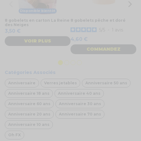
Disponible bientôt
8 gobelets en carton La Reine
8 gobelets pêche et doré
6 
des Neiges
2
5
/
5
-
1
avis
3,50 €
4,60 €
VOIR PLUS
COMMANDEZ
Catégories Associés
Anniversaire
Verres jetables
Anniversaire 50 ans
Anniversaire 18 ans
Anniversaire 40 ans
Anniversaire 60 ans
Anniversaire 30 ans
Anniversaire 20 ans
Anniversaire 70 ans
Anniversaire 10 ans
Oh FX