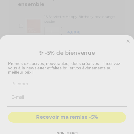
ensemble
16 Serviettes Happy Birthday rose orangé
papier
4,80 €
8 Assiettes en carton Happy Birthday
multicolores pastels
✨ -5% de bienvenue
5,40 €
Promos exclusives, nouveautés, idées créatives... Inscrivez-
vous à la newsletter et faites briller vos évènements au
meilleur prix !
Prénom
Optez pour un anniversaire haut en couleur, avec ces 8
gobelets en papier Happy Birthday multicolores
pastels !
Donnez du pep's à
votre décoration de table d'anniversaire
,
Recevoir ma remise -5%
avec ces gobelets étincelants ! Vous pourrez les associer à du blanc
simple.
Les produits sont 100% recyclables et certifiés FSC.
NON, MERCI