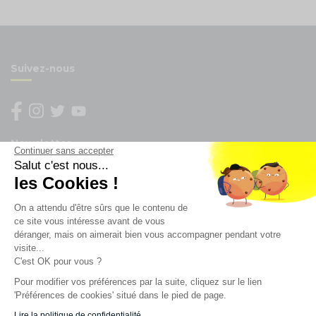
Suivez-nous
Newsletter
Continuer sans accepter
Salut c'est nous...
les Cookies !
Enregistrez vous à la newsletter
Restez à l'actualité sur nos produits et les offres du
On a attendu d'être sûrs que le contenu de
moment
ce site vous intéresse avant de vous
déranger, mais on aimerait bien vous accompagner pendant votre
visite...
C'est OK pour vous ?
NOS SERVICES
Pour modifier vos préférences par la suite, cliquez sur le lien
'Préférences de cookies' situé dans le pied de page.
INFORMATIONS
Lire la politique de confidentialité