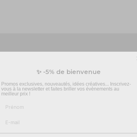
Vous préparez un événement ?
✨ -5% de bienvenue
vis personnalisé pour vos besoins en effets spécia
pyrotechnie et mise en scène.
Promos exclusives, nouveautés, idées créatives... Inscrivez-
vous à la newsletter et faites briller vos évènements au
meilleur prix !
Prénom
-
Recommandations
produits adaptés
e table, avec ces assiettes, or, 23 cm !
vec une vaisselle
100% dorée
. Vous pourrez créer une ambianc
-
Solutions
conformes & sécurisés
ec vos
assiettes jetables
.