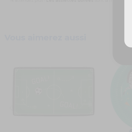
N'attendez plus !
Les assiettes dorées
sont la meilleure 
Vous aimerez aussi