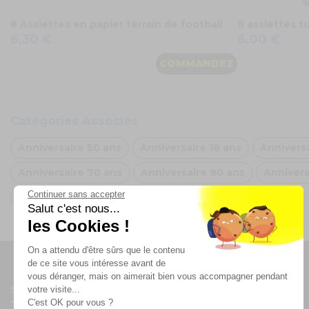
8 Assiettes en papier terrain de football
8 assiettes t
6,30 €
6,00 €
COMMANDEZ
Catégories Associés
Anniversaire 50 ans
Anniversaire 18 ans
Annivers
Anniversaire 70 ans
Anniversaire 80 ans
Annivers
Continuer sans accepter
Oh FX
Salut c'est nous...
les Cookies !
On a attendu d'être sûrs que le contenu
de ce site vous intéresse avant de
vous déranger, mais on aimerait bien vous accompagner pendant
Suivez-nous
votre visite...
C'est OK pour vous ?