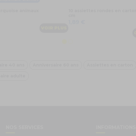
urquoise animaux
10 assiettes rondes en carto
cm
1,89 €
VOIR PLUS
aire 40 ans
Anniversaire 60 ans
Assiettes en carton
aire adulte
NOS SERVICES
INFORMATION