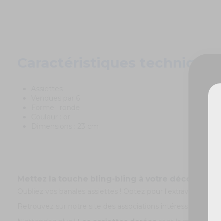
Caractéristiques techniques
Assiettes
Vendues par 6
Forme : ronde
Couleur : or
De
Dimensions : 23 cm
Mettez la touche bling-bling à votre décoration d
Oubliez vos banales assiettes ! Optez pour l'extravagance a
Retrouvez sur notre site des associations intéressantes av