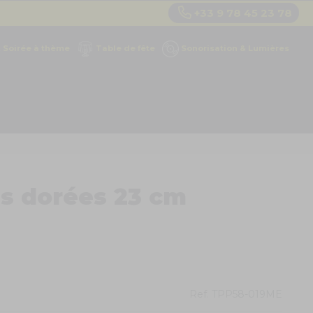
+33 9 78 45 23 78
Soirée à thème
Table de fête
Sonorisation & Lumières
es dorées 23 cm
Ref.
TPP58-019ME