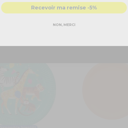
- Accompagnement par nos
experts
solution pour fêter vos anniversaires, vos Nouvel Ans ou vos bab
Recevoir ma remise -5%
DEMANDER MON DEVIS PRO
NON, MERCI
Réponse rapide - sans engagement
Disponible bientôt