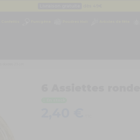
Livraison gratuite
dès 49
€
Besoin d'un devis pro ?
Cliquez ici
Confettis
Fumigène
Poudres Holi
Articles de fête
Livraison gratuite
dès 49
€
es dorées 23 cm
6 Assiettes rond
En stock
2,40 €
TTC