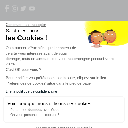
Newsletter
Continuer sans accepter
Salut c'est nous...
Enregistrez vous à la newsletter
les Cookies !
Restez à l'actualité sur nos produits et les offres du
On a attendu d'être sûrs que le contenu de
moment
ce site vous intéresse avant de vous
déranger, mais on aimerait bien vous accompagner pendant votre
visite...
C'est OK pour vous ?
NOS SERVICES
Pour modifier vos préférences par la suite, cliquez sur le lien
'Préférences de cookies' situé dans le pied de page.
INFORMATIONS
Lire la politique de confidentialité
Voici pourquoi nous utilisons des cookies.
CONTACT
Partage de données avec Google
On vous présente nos cookies !
Consentements certifiés par