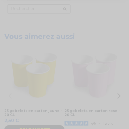
Vous aimerez aussi
25 gobelets en carton jaune -
25 gobelets en carton rose -
25
20 CL
20 CL
- 
2,50 €
2
5
/
5
-
1
avis