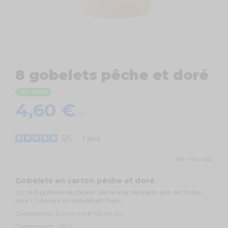
8 gobelets pêche et doré
En stock
4,60 €
TTC
5
/
5
-
1
avis
Ref.
MIX-462
Gobelets en carton pêche et doré
Lot de 8 gobelets de couleur pêche avec des petits pois de couleur
doré. L'intérieur du gobelet est blanc.
Dimensions: 9,5 cm (H) X 7,5 cm (L).
Contenance : 26 cl.