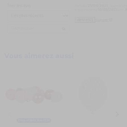
Trier les avis
Avis du
25/05/2021
, suite à un
expérience du
16/05/2021
par
A
Utile
(0)
Signaler
Vous aimerez aussi
Disponible bientôt