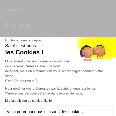
Suivez-nous
Newsletter
Continuer sans accepter
Salut c'est nous...
les Cookies !
Enregistrez vous à la newsletter
Restez à l'actualité sur nos produits et les offres du
On a attendu d'être sûrs que le contenu de
moment
ce site vous intéresse avant de vous
déranger, mais on aimerait bien vous accompagner pendant votre
visite...
C'est OK pour vous ?
NOS SERVICES
Pour modifier vos préférences par la suite, cliquez sur le lien
'Préférences de cookies' situé dans le pied de page.
INFORMATIONS
Lire la politique de confidentialité
Voici pourquoi nous utilisons des cookies.