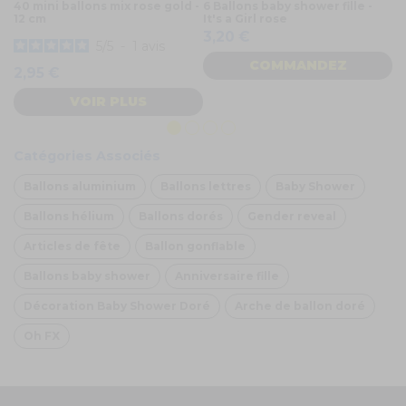
40 mini ballons mix rose gold -
6 Ballons baby shower fille -
Gu
12 cm
It's a Girl rose
2
3,20 €
5
/
5
-
1
avis
COMMANDEZ
2,95 €
VOIR PLUS
Catégories Associés
Ballons aluminium
Ballons lettres
Baby Shower
Ballons hélium
Ballons dorés
Gender reveal
Articles de fête
Ballon gonflable
Ballons baby shower
Anniversaire fille
Décoration Baby Shower Doré
Arche de ballon doré
Oh FX