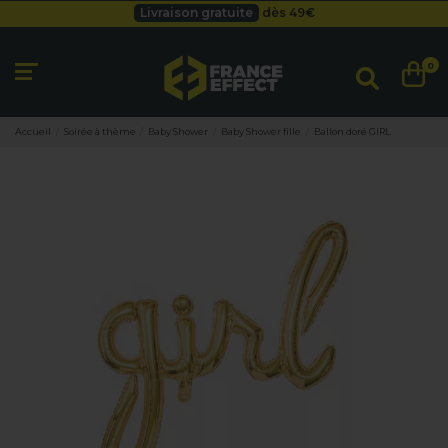
Livraison gratuite
dès 49
€
Besoin d'un devis pro ?
Cliquez ici
Livraison gratuite
dès 49
€
0
Accueil
Soirée à thème
Baby Shower
Baby Shower fille
Ballon doré GIRL