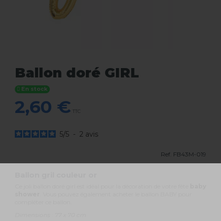
Ballon doré GIRL
En stock
2,60 €
TTC
5
/
5
-
2
avis
Ref.
FB43M-019
Ballon gril couleur or
Ce joli ballon doré girl est idéal pour la décoration de votre fête
baby
shower
. Vous pouvez également acheter le ballon BABY pour
compléter ce ballon.
Dimensions : 77 x 70 cm