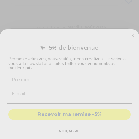
Livraison à domicile :
Mardi 11 Août 2026
Colissimo Points de retrait :
Mercredi 12 Août 2026
Livraison express en 48h :
Mardi 11 Août 2026
✨ -5% de bienvenue
Vous préparez un événement ?
Promos exclusives, nouveautés, idées créatives... Inscrivez-
Devis personnalisé pour vos besoins en effets spéciaux,
vous à la newsletter et faites briller vos évènements au
pyrotechnie et mise en scène.
meilleur prix !
Vous aimerez aussi
Prénom
-
Recommandations
produits adaptés
-
Solutions
conformes & sécurisés
- Accompagnement par nos
experts
Recevoir ma remise -5%
DEMANDER MON DEVIS PRO
NON, MERCI
Réponse rapide - sans engagement