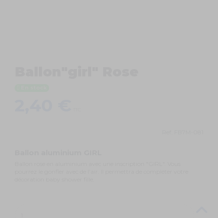
Ballon"girl" Rose
En stock
2,40 €
TTC
Ref.
FB7M-081
Ballon aluminium GIRL
Ballon rose en aluminium avec une inscription "GIRL". Vous
pourrez le gonfler avec de l'air. Il permettra de compléter votre
décoration baby shower fille.