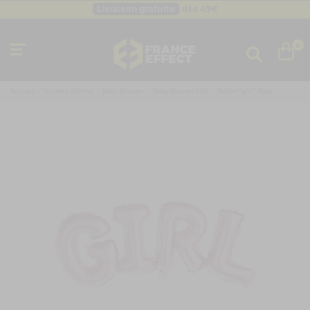
Livraison gratuite
dès 49
€
Besoin d'un devis pro ?
Cliquez ici
Livraison gratuite
dès 49
€
0
Accueil
Soirée à thème
Baby Shower
Baby Shower fille
Ballon"girl" Rose