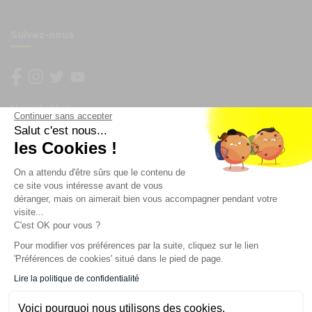
Suivez-nous
Newsletter
Continuer sans accepter
Salut c'est nous...
les Cookies !
Enregistrez vous à la newsletter
Restez à l'actualité sur nos produits et les offres du
On a attendu d'être sûrs que le contenu de
moment
ce site vous intéresse avant de vous
déranger, mais on aimerait bien vous accompagner pendant votre
visite...
C'est OK pour vous ?
NOS SERVICES
Pour modifier vos préférences par la suite, cliquez sur le lien
'Préférences de cookies' situé dans le pied de page.
INFORMATIONS
Lire la politique de confidentialité
Voici pourquoi nous utilisons des cookies.