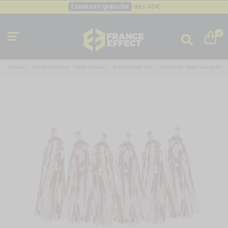
Livraison gratuite
dès 49
€
Besoin d'un devis pro ?
Cliquez ici
Livraison gratuite
dès 49
€
0
Accueil
Soirée à thème
Baby Shower
Baby Shower fille
Guirlande tassel rose gold