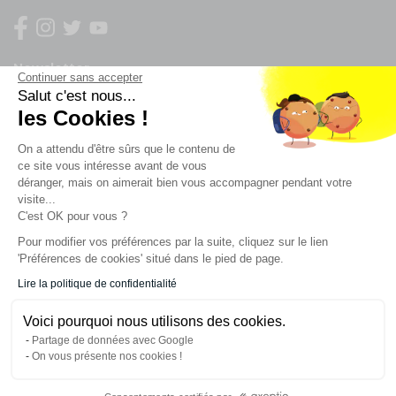
Newsletter
Continuer sans accepter
Salut c'est nous...
les Cookies !
Enregistrez vous à la newsletter
Restez à l'actualité sur nos produits et les offres du
On a attendu d'être sûrs que le contenu de
moment
ce site vous intéresse avant de vous
déranger, mais on aimerait bien vous accompagner pendant votre
visite...
C'est OK pour vous ?
NOS SERVICES
Pour modifier vos préférences par la suite, cliquez sur le lien
'Préférences de cookies' situé dans le pied de page.
INFORMATIONS
Lire la politique de confidentialité
Voici pourquoi nous utilisons des cookies.
CONTACT
Partage de données avec Google
On vous présente nos cookies !