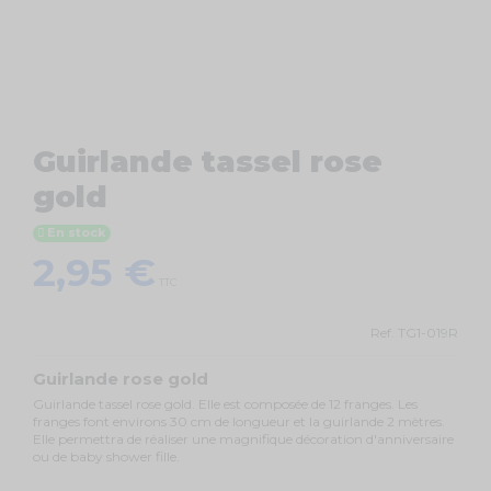
Guirlande tassel rose
gold
En stock
2,95 €
TTC
Ref.
TG1-019R
Guirlande rose gold
Guirlande tassel rose gold. Elle est composée de 12 franges. Les
franges font environs 30 cm de longueur et la guirlande 2 mètres.
Elle permettra de réaliser une magnifique décoration d'anniversaire
ou de baby shower fille.