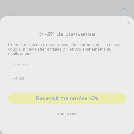
✨ -5% de bienvenue
Livraison à domicile :
Lundi 10 Août 2026
Promos exclusives, nouveautés, idées créatives... Inscrivez-
Colissimo Points de retrait :
Mardi 11 Août 2026
vous à la newsletter et faites briller vos évènements au
Livraison express en 48h :
Lundi 10 Août 2026
meilleur prix !
Prénom
Vous aimerez aussi
Recevoir ma remise -5%
NON, MERCI