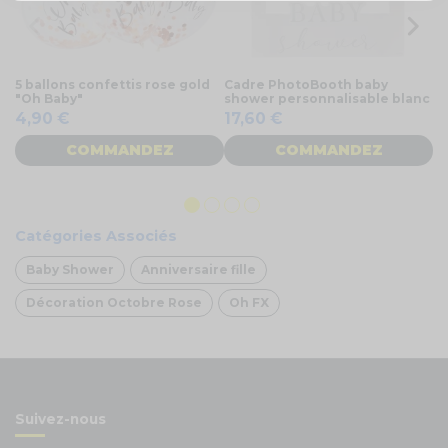
5 ballons confettis rose gold
Cadre PhotoBooth baby
4 
"Oh Baby"
shower personnalisable blanc
tr
4,90 €
17,60 €
1
COMMANDEZ
COMMANDEZ
Catégories Associés
Baby Shower
Anniversaire fille
Décoration Octobre Rose
Oh FX
Suivez-nous