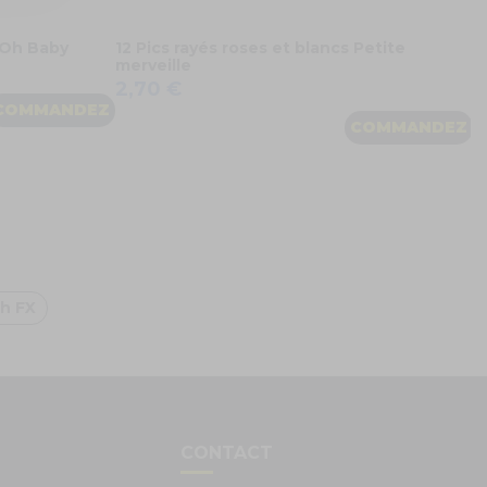
 Oh Baby
12 Pics rayés roses et blancs Petite
merveille
2,70 €
COMMANDEZ
COMMANDEZ
h FX
S
CONTACT