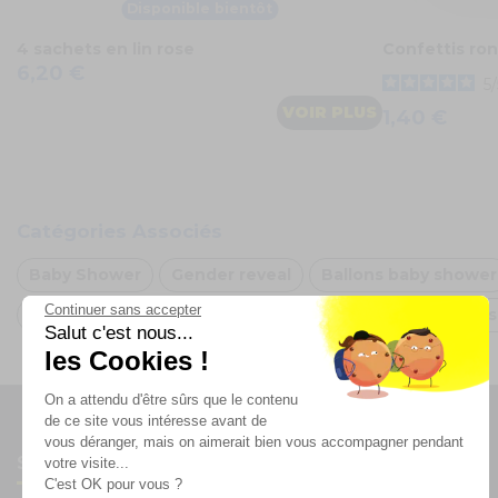
Disponible bientôt
4 sachets en lin rose
Confettis ron
6,20 €
5
/
VOIR PLUS
1,40 €
Catégories Associés
Baby Shower
Gender reveal
Ballons baby shower
Continuer sans accepter
Décoration Baby Shower Doré
Arche de ballons Ro
Salut c'est nous...
les Cookies !
On a attendu d'être sûrs que le contenu
de ce site vous intéresse avant de
vous déranger, mais on aimerait bien vous accompagner pendant
Suivez-nous
votre visite...
C'est OK pour vous ?