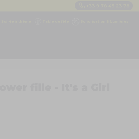
+33 9 78 45 23 78
Soirée à thème
Table de fête
Sonorisation & Lumières
er fille - It's a Girl