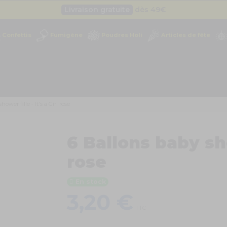
Livraison gratuite
dès 49
€
Besoin d'un devis pro ?
Cliquez ici
Confettis
Fumigène
Poudres Holi
Articles de fête
Livraison gratuite
dès 49
€
ower fille - It's a Girl rose
6 Ballons baby show
rose
En stock
3,20 €
TTC