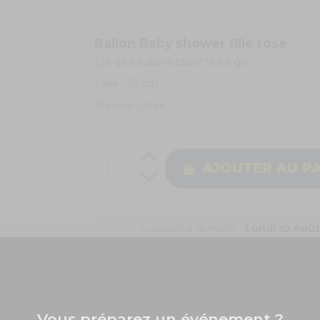
Ballon Baby shower fille rose
Lot de 6 ballons blanc "it's a girl".
Taille : 30 cm
Matière : latex
AJOUTER AU P
Livraison à domicile :
Lundi 10 Aoû
Colissimo Points de retrait :
Mardi 1
Livraison express en 48h :
Lundi 10
Vous préparez un événement ?