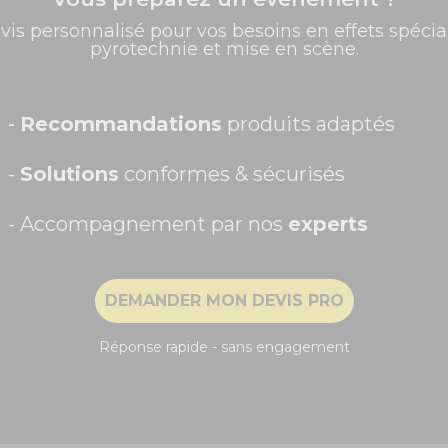
✨ -5% de bienvenue
vis personnalisé pour vos besoins en effets spécia
pyrotechnie et mise en scène.
Promos exclusives, nouveautés, idées créatives... Inscrivez-
vous à la newsletter et faites briller vos évènements au
meilleur prix !
Prénom
-
Recommandations
produits adaptés
-
Solutions
conformes & sécurisés
- Accompagnement par nos
experts
Recevoir ma remise -5%
DEMANDER MON DEVIS PRO
NON, MERCI
Réponse rapide - sans engagement