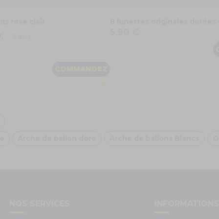
ds rose clair
8 lunettes originales dorées
5,90 €
5
-
1
avis
COMMANDEZ
se
Arche de ballon doré
Arche de ballons Blancs
O
NOS SERVICES
INFORMATION