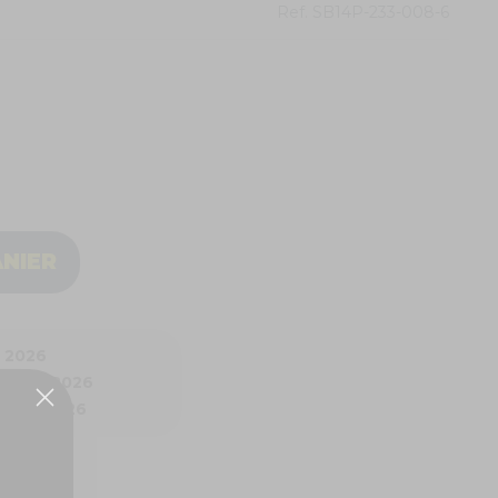
Ref.
SB14P-233-008-6
ANIER
t 2026
1 Août 2026
 Août 2026