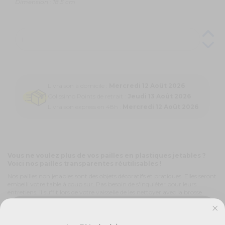
Dimension : 18.5 cm
Livraison à domicile :
Mercredi 12 Août 2026
Colissimo Points de retrait :
Jeudi 13 Août 2026
Livraison express en 48h :
Mercredi 12 Août 2026
Vous ne voulez plus de vos pailles en plastiques jetables ?
Voici nos pailles transparentes réutilisables !
Nos pailles non jetables sont des objets décoratifs et pratiques. Elles seront
embelli votre table à coup sur. Pas besoin de s'inquiéter pour leurs
entretiens, il suffit lors de votre vaisselle de les nettoyer avec la brosse
fournie.
En ne jetant plus vos pailles, vous faites un geste pour la planète.