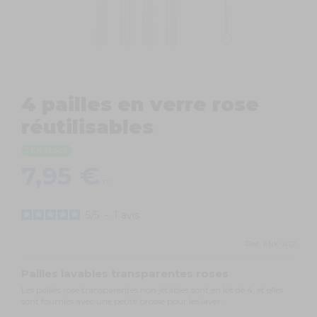
4 pailles en verre rose
réutilisables
En stock
7,95 €
TTC
5
/
5
-
1
avis
Ref.
MIX-412
Pailles lavables transparentes roses
Les pailles rose transparentes non jetables sont en lot de 4, et elles
sont fournies avec une petite brosse pour les laver.