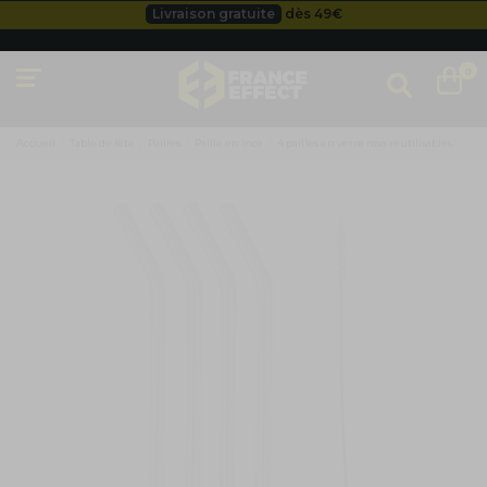
Livraison gratuite
dès 49
€
Besoin d'un devis pro ?
Cliquez ici
Livraison gratuite
dès 49
€
0
Accueil
Table de fête
Pailles
Paille en inox
4 pailles en verre rose réutilisables