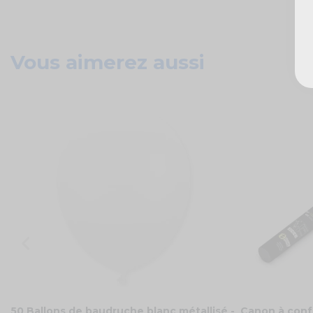
Vous aimerez aussi
50 Ballons de baudruche blanc métallisé -
Canon à conf