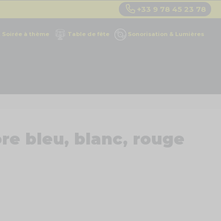
+33 9 78 45 23 78
Soirée à thème
Table de fête
Sonorisation & Lumières
ore bleu, blanc, rouge