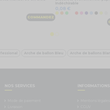
Indéchirable
0,08 €
Jaune
Orange
Vert
Blanc
Rouge
Rose
Bleu foncé
Bleu clair
Noir
Jaune
Gr
COMMANDEZ
ofessional
Arche de ballon Bleu
Arche de ballons Bla
NOS SERVICES
INFORMATION
Mode de paiement
Mentions légales
Livraison
CGUV