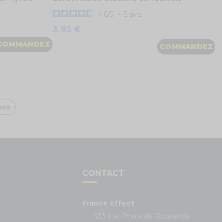
4.6
/
5
-
5
avis
3,95 €
 fluo
is
COMMANDEZ
COMMANDEZ
ncs
S
CONTACT
France Effect
433 rue Phare de Roquerols