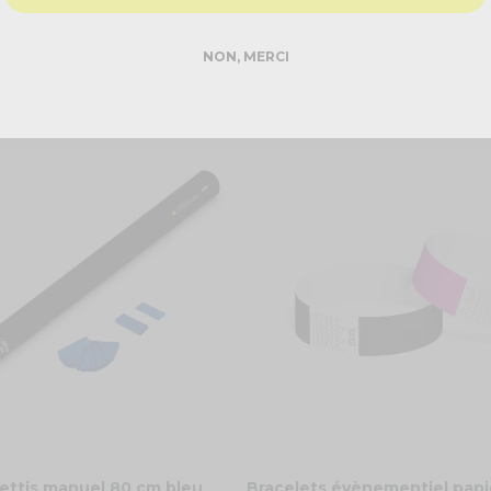
NON, MERCI
ettis manuel 80 cm bleu
Bracelets évènementiel papi