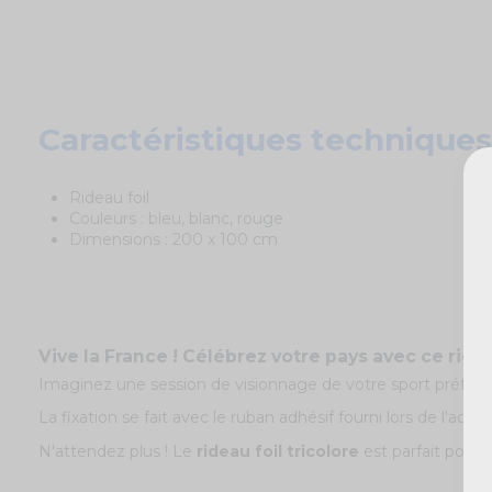
Caractéristiques techniques
Rideau foil
Couleurs : bleu, blanc, rouge
Dimensions : 200 x 100 cm
Vive la France ! Célébrez votre pays avec ce ridea
Imaginez une session de visionnage de votre sport préféré !
La fixation se fait avec le ruban adhésif fourni lors de l'achat
N'attendez plus ! Le
rideau foil tricolore
est parfait pour 