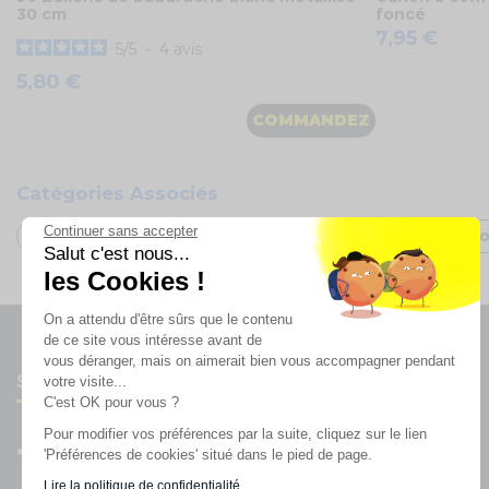
30 cm
foncé
7,95 €
5
/
5
-
4
avis
5,80 €
COMMANDEZ
Catégories Associés
Continuer sans accepter
Décoration Saint-Valentin 2025
Clavier MIDI Akai Pr
Salut c'est nous...
les Cookies !
On a attendu d'être sûrs que le contenu
de ce site vous intéresse avant de
vous déranger, mais on aimerait bien vous accompagner pendant
Suivez-nous
votre visite...
C'est OK pour vous ?
Pour modifier vos préférences par la suite, cliquez sur le lien
'Préférences de cookies' situé dans le pied de page.
Lire la politique de confidentialité