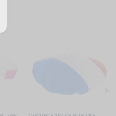
D
3
er Tyvek
Béret France tricolore en feutrine