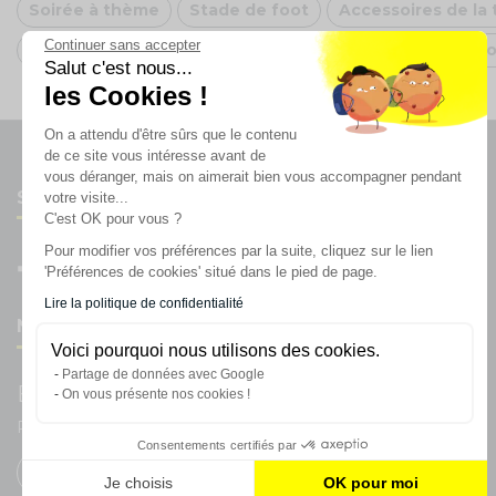
Soirée à thème
Stade de foot
Accessoires de la 
Continuer sans accepter
Décoration Saint-Valentin 2025
Clavier MIDI Akai Pr
Salut c'est nous...
les Cookies !
On a attendu d'être sûrs que le contenu
de ce site vous intéresse avant de
vous déranger, mais on aimerait bien vous accompagner pendant
Suivez-nous
votre visite...
C'est OK pour vous ?
Pour modifier vos préférences par la suite, cliquez sur le lien
'Préférences de cookies' situé dans le pied de page.
Lire la politique de confidentialité
Newsletter
Voici pourquoi nous utilisons des cookies.
Partage de données avec Google
Enregistrez vous à la newsletter
On vous présente nos cookies !
Restez à l'actualité sur nos produits et les offres du moment
Consentements certifiés par
Je choisis
OK pour moi