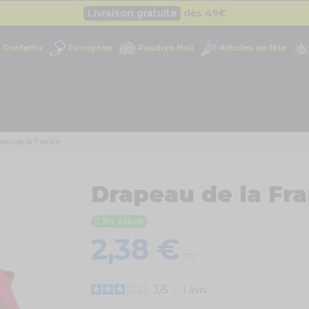
Livraison gratuite
dès 49
€
Besoin d'un devis pro ?
Cliquez ici
Confettis
Fumigène
Poudres Holi
Articles de fête
Livraison gratuite
dès 49
€
eau de la France
Drapeau de la Fr
En stock
2,38 €
TTC
3
/
5
-
1
avis