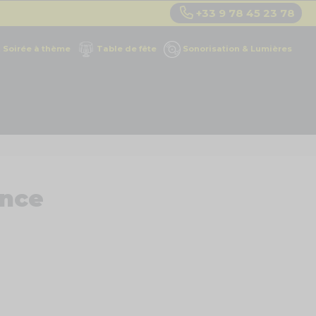
+33 9 78 45 23 78
Soirée à thème
Table de fête
Sonorisation & Lumières
ance