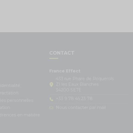
S
CONTACT
France Effect
433 rue Phare de Roquerols
ZI les Eaux Blanches
identialité
34200 SETE
ractation
+33 9 78 45 23 78
ées personnelles
Nous contacter par mail
ation
férences en matière