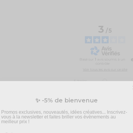
3
/
5
Basé sur
1
avis soumis à un
contrôle
Voir tous les avis sur ce site
5
étoiles
4
étoiles
3
étoiles
✨ -5% de bienvenue
2
étoiles
1
étoile
Promos exclusives, nouveautés, idées créatives... Inscrivez-
vous à la newsletter et faites briller vos évènements au
Trier les avis
meilleur prix !
Prénom