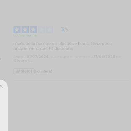
3
/
5
Avis vérifié
manque la hampe en plastique blanc. Réception 
uniquement des 10 drapeaux
Avis du
01/07/2026
, suite à une expérience du
17/06/2026
par
Gérard L.
Utile
(0)
Signaler
0
0
1
0
0