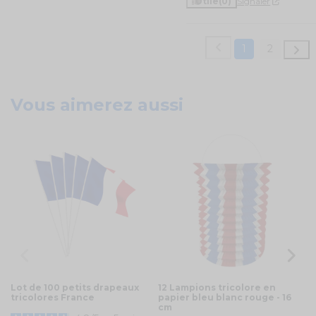
Utile
(0)
Signaler
1
2
Vous aimerez aussi
Lot de 100 petits drapeaux
12 Lampions tricolore en
Ma
tricolores France
papier bleu blanc rouge - 16
cm