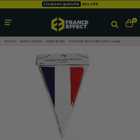
Livraison gratuite
dès 49
€
Besoin d'un devis pro ?
Cliquez ici
Livraison gratuite
dès 49
€
0
Accueil
Soirée à thème
Stade de foot
Guirlande fanions bleu blanc rouge