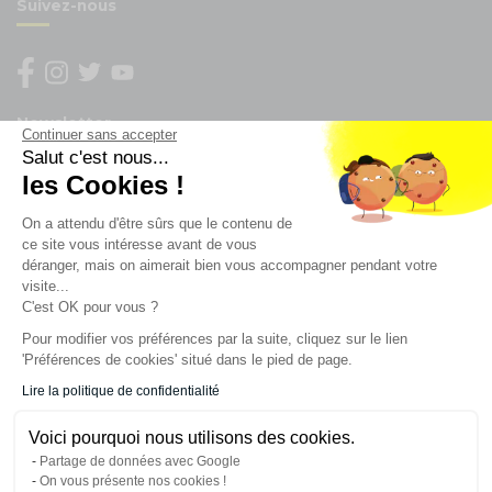
Suivez-nous
Newsletter
Continuer sans accepter
Salut c'est nous...
Enregistrez vous à la newsletter
les Cookies !
Restez à l'actualité sur nos produits et les offres du
On a attendu d'être sûrs que le contenu de
moment
ce site vous intéresse avant de vous
déranger, mais on aimerait bien vous accompagner pendant votre
visite...
C'est OK pour vous ?
NOS SERVICES
Pour modifier vos préférences par la suite, cliquez sur le lien
'Préférences de cookies' situé dans le pied de page.
INFORMATIONS
Lire la politique de confidentialité
Voici pourquoi nous utilisons des cookies.
CONTACT
Partage de données avec Google
On vous présente nos cookies !