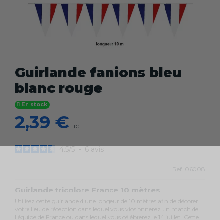
Guirlande fanions bleu
blanc rouge
En stock
2,39 €
TTC
4.5
/
5
-
6
avis
Ref.
06008
Guirlande tricolore France 10 mètres
Utilisez cette guirlande d'une longeur de 10 mètres afin de décorer
votre lieu de réception dans lequel vous viosionnerez un match de
l'équipe de France ou dans lequel vous célébrerez le 14 juillet. Cette