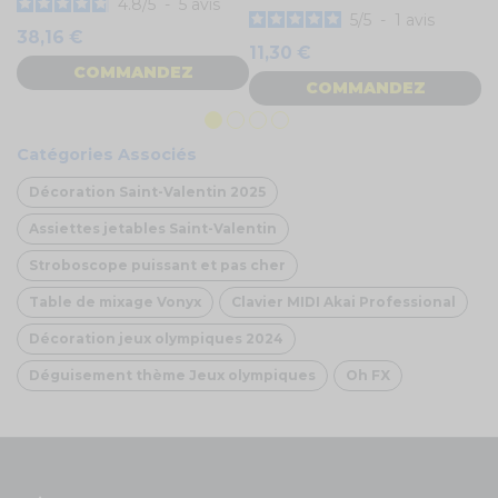
4.8
/
5
-
5
avis
5
/
5
-
1
avis
2
38,16 €
11,30 €
COMMANDEZ
COMMANDEZ
Catégories Associés
Décoration Saint-Valentin 2025
Assiettes jetables Saint-Valentin
Stroboscope puissant et pas cher
Table de mixage Vonyx
Clavier MIDI Akai Professional
Décoration jeux olympiques 2024
Déguisement thème Jeux olympiques
Oh FX