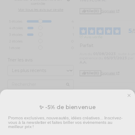
Yves FLON M.
contrôle
Voir tous les avis sur ce site
Utile
(0)
Signaler
5
étoiles
4
4
étoiles
1
5
/
3
étoiles
1
Avis vérifié
2
étoiles
0
Parfait
1
étoile
0
Avis du
01/08/2023
, suite à u
expérience du
05/07/2023
par
Trier les avis
A.A.
Utile
(0)
Signaler
3
/
Avis vérifié
✨ -5% de bienvenue
Produits conformes rien a 
dire
Promos exclusives, nouveautés, idées créatives... Inscrivez-
Avis du
16/05/2023
, suite à un
vous à la newsletter et faites briller vos évènements au
expérience du
10/05/2023
par
meilleur prix !
A.A.