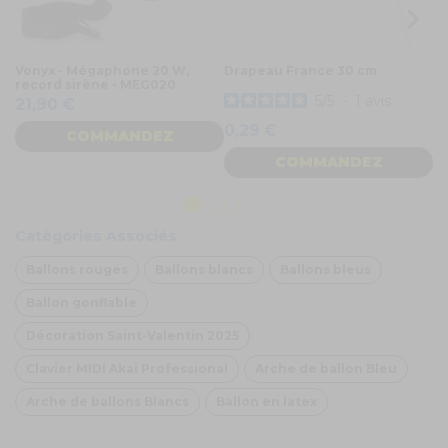
Vonyx - Mégaphone 20 W,
Drapeau France 30 cm
12
record sirène - MEG020
c
5
/
5
-
1
avis
21,90 €
1
0,29 €
COMMANDEZ
COMMANDEZ
Catégories Associés
Ballons rouges
Ballons blancs
Ballons bleus
Ballon gonflable
Décoration Saint-Valentin 2025
Clavier MIDI Akai Professional
Arche de ballon Bleu
Arche de ballons Blancs
Ballon en latex