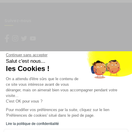
Suivez-nous
Newsletter
Continuer sans accepter
Salut c'est nous...
les Cookies !
Enregistrez vous à la newsletter
Restez à l'actualité sur nos produits et les offres du
On a attendu d'être sûrs que le contenu de
moment
ce site vous intéresse avant de vous
déranger, mais on aimerait bien vous accompagner pendant votre
visite...
C'est OK pour vous ?
NOS SERVICES
Pour modifier vos préférences par la suite, cliquez sur le lien
'Préférences de cookies' situé dans le pied de page.
INFORMATIONS
Lire la politique de confidentialité