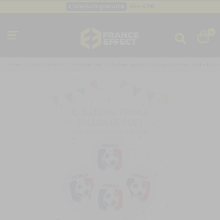
Livraison gratuite
dès 49
€
Besoin d'un devis pro ?
Cliquez ici
Livraison gratuite
dès 49
€
0
Accueil
Soirée à thème
Stade de foot
6 Ballons imprimés Drapeau France football 30 