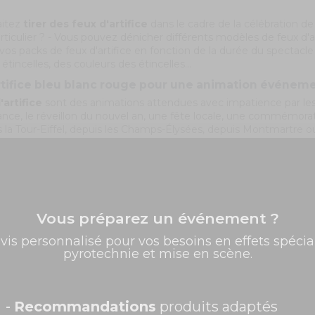
aitez
tirer des feux d'artifice
dans le cadre de la célébration d
articulier ? - Vous pouvez dénicher différents modèles de feux d'a
vos packs de feux d'artifice en fonction de la durée du spectacle l
étincelles, des couleurs des étincelles...
rtifice bleu blanc rouge pour une animation événeme
'artifice
sont des animations attendues avec impatience par le
nce, le réveillon du nouvel an, une fête locale, une commémorati
s la Tour-Eiffel, depuis les Champs-Élysées, depuis Montmartre o
nale ou d'un événement festif de grande envergure.
cier ce
spectacle de pyrotechnique de la Tour Eiffel
ou d'un
é de chars, choisissez parmi les meilleurs endroits avec vue impre
 souhaitant voir les feux d'artifice. Cela vous permet aussi de re
er des tableaux et effets d'étincelles qui embrasent le firmament
Vous préparez un événement ?
✨ -5% de bienvenue
 feu d'artifice et au défilé militaire au moment de célébrer la fêt
ue panoramique sur le firmament, ne rien rater des tableaux et ef
vis personnalisé pour vos besoins en effets spécia
des festivités pour le ravissement des centaines de milliers de 
pyrotechnie et mise en scène.
Promos exclusives, nouveautés, idées créatives... Inscrivez-
vous à la newsletter et faites briller vos évènements au
'artifice
et articles pyrotechniques ne sont pas seulement à l'o
meilleur prix !
 genre d'animation à allumer et à tirer à la tombée de la nuit dan
Prénom
champêtre, d'un bal populaire, d'un bal des pompiers, d'une croisiè
-
Recommandations
produits adaptés
 de la nouvelle année en famille...