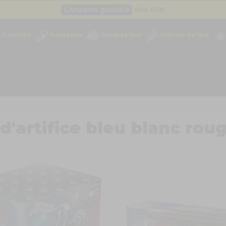
Besoin d'un devis pro ?
Cliquez ici
Livraison gratuite
dès 49
€
Confettis
Fumigène
Poudres Holi
Articles de fête
Besoin d'un devis pro ?
Cliquez ici
Livraison gratuite
dès 49
€
d'artifice bleu blanc rou