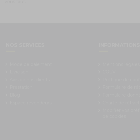
il vous faut.
NOS SERVICES
INFORMATION
Mode de paiement
Mentions légales
Livraison
CGUV
Avis de nos clients
Politique de conf
Prestation
Formulaire de rét
Blog
Formulaire donn
Espace revendeurs
Charte de rétract
Modifier vos pré
de cookies
 Options