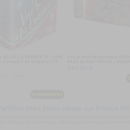
ce ALLEZ LA FRANCE !® - VIVE
Feu d'artifice portable CH
- Compact 20 Départs / 25
BLEU BLANC ROUGE - 1min3
249,00 €
4.5
/
5
-
2
avis
COMMANDEZ
'artifice bleu blanc rouge sur France Eff
artifice
sont des animations phares lors d'un événement festif en
des tableaux d'étincelles avec des couleurs variées au firmament