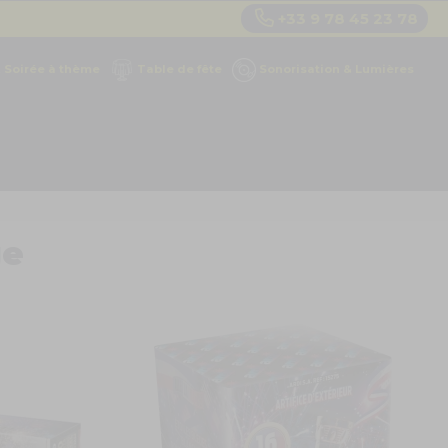
+33 9 78 45 23 78
Soirée à thème
Table de fête
Sonorisation & Lumières
ge