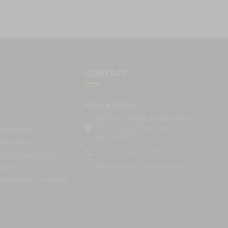
S
CONTACT
France Effect
433 rue Phare de Roquerols
ZI les Eaux Blanches
identialité
34200 SETE
ractation
+33 9 78 45 23 78
ées personnelles
Nous contacter par mail
ation
férences en matière