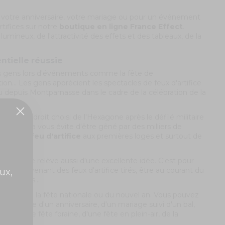
e votre anniversaire, votre mariage ou pour un événement
rtifices sur notre
boutique en ligne France Effect
.
umineux, de l'attractivité des effets et des tableaux, de la
ntielle réussie
s gens lors d'événements comme la fête de
on... Les gens apprécient les spectacles de feux d'artifice
u depuis Montparnasse dans le cadre de la célébration de la
 autre endroit choisi de l'Hexagone après le défilé militaire
nable. Cela vous évite d'être gêné par des milliers de
garder le
feu d'artifice
aux premières loges et surtout de
.
e nationale relève aussi d'une excellente idée. C'est pour
fets provenant des feux d'artifice tirés, être au courant du
ux,
personnes...
ccasion de la fête nationale ou du nouvel an. Vous pouvez
s le cadre d'un anniversaire, d'un mariage suivi d'un bal,
re, d'une fête foraine, d'une fête en plein-air, de la