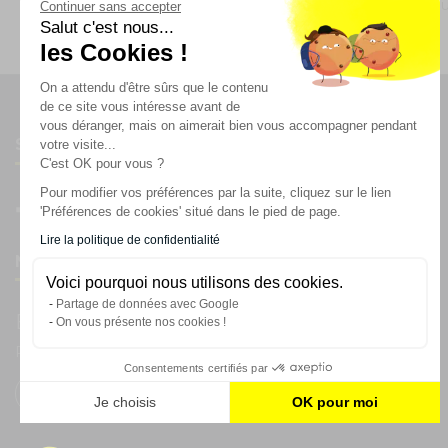
produits qu'
Afficher/masquer plus d'options
Continuer sans accepter
Salut c'est nous...
les Cookies !
On a attendu d'être sûrs que le contenu
de ce site vous intéresse avant de
vous déranger, mais on aimerait bien vous accompagner pendant
Suivez-nous
votre visite...
C'est OK pour vous ?
Pour modifier vos préférences par la suite, cliquez sur le lien
'Préférences de cookies' situé dans le pied de page.
Lire la politique de confidentialité
Newsletter
Voici pourquoi nous utilisons des cookies.
Partage de données avec Google
Enregistrez vous à la newsletter
On vous présente nos cookies !
Restez à l'actualité sur nos produits et les offres du moment
Consentements certifiés par
Je choisis
OK pour moi
Plateforme de Gestion du Consentement : Personnalisez vos
Axeptio consent