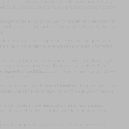
.. S'il s'agit d'un événement en plein air qui se prolonge
nvités ou les visiteurs et ainsi leur proposer des services de
fête grandiose en outdoor. Les invités aiment bien admirer
înante, tout en dansant, etc. Grâce à une bonne animation
e.
nde guinguette, les lampes de jardin sont indiqués pour
 une ambiance dynamique et agréable et aussi de mettre
ement en outdoor est une bonne chose. Pour davantage
ntes, ballons lumineux... Il vous est possible de faire
n ligne France Effect
, vous n'êtes jamais à court d'idées
 aux mille feux.
les en rapport avec le
son et lumière
. Il vous est possible
actives, une table de mixage, un contrôleur DJ, un casque
produits relatifs à la
décoration et à l'animation
, machine à étincelles et autres produits de pyrotechnie,
e notre boutique en ligne pour trouver rapidement les