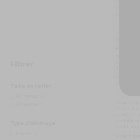
Pour un gra
Maxi pack 3
Le
pack de
dernière a
Feux d'a
Vous pouv
éblouissant
Filtrer
accessoires
Si vous sou
outdoor. P
Taille de l'effet
30 mètres
(2)
Pour l'orga
50 mètres
(1)
feux d'arti
allumage p
véritables 
Type d'allumage
éviter les 
Mèche
(3)
Pour le
suc