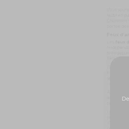
Vous souh
festif en p
Choisissez 
portée des 
Feux d'a
Les
feux d
l'indépenda
tirés depui
Fête natio
Pour appré
et le défil
spectateurs
ne rien rat
Assister au
avoir une v
De
programme 
Les
feux d
proposer ce
d'un repas 
célébration