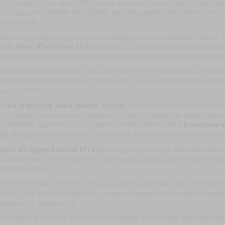
des moules-frites, du vin d'honneur pour un événement majestueux.
vous pouvez installer des stands de restauration afin de ravir les i
n sur place.
ions musicales ne sont pas à négliger pour l'organisation d'une 
le de
feux d'artifices tirés
tout en écoutant de la musique entra
'ambiance monte et les invités crient à l'ouverture du feu d'artific
tion et embellissement du cadre de fête, les lampions, la guirla
ement festif en outdoor et en soirée. Cela permet d'entretenir
ux aux invités.
 feu d'artifice bleu, blanc, rouge
lors d'une fête ou un évén
 en soirée, vous pouvez aussi procéder au lâcher de lanternes vola
es pétards, allumer un fumigène à main... Avec notre
boutique e
agit d'organiser une fête ou une soirée en extérieur étincelante et
sin en ligne France Effect
vous présente une panoplie d'artic
sur notre site un microphone, des hauts-parleurs, des enceintes 
ontrôleur MIDI...
marchand France Effect est aussi votre partenaire pour l'achat de 
lle : feu d'artifices, pétard, cierges magiques, feux de Bengale
 ballons de baudruche...
 utiliser le moteur de recherche visible sur la page d'accueil d