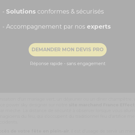
nd feu d'artifice à même d'éblouir vos invités, il vous est possib
-
Solutions
conformes & sécurisés
 feux d'artifices France bleu blanc rouge.
- Accompagnement par nos
experts
 3 feux d'artifices de France Effect
se compose d'une boîte a
Recevoir ma remise -5%
vec 24 départs.
rtifice bleu blanc rouge pour célébrer une fête en o
DEMANDER MON DEVIS PRO
NON, MERCI
ez dénicher des
produits de pyrotechnie
et divers artifices d
es en intérieur sur notre site marchand France : jet de scène, m
Réponse rapide - sans engagement
 sont indiqués pour un mariage, une soirée dansante...
haitez tirer des feux d'artifice et proposer un grand spectacle pyr
our ce genre de
produit de pyrotechnique
, les étincelles et
nisation d'un mariage vert, un déjeuner ou un dîner champêtre, u
fice power sky designer sur notre
site marchand France Effect
ar mèche. La distance de sécurité à observer lorsque vous allume
magiciens du feu, qui s'occupent du traditionnel feu d'artifice me
accidents.
cès de votre fête en plein-air
, il est d'usage de servir un me