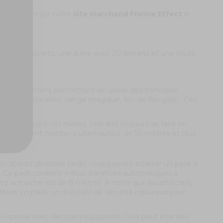
le d'acheter sur notre
site marchand France Effect
le
vec 16 départs, une autre avec 20 départs et une toute
utdoor
e divertissement permettant de lancer des étincelles
achine à étincelles, cierge magique, feu de Bengale... Ces
otechnique à vos invités, cela doit toujours se faire en
 le feu peuvent monter à une hauteur de 50 mètres et plus.
n apéritif dînatoire tardif, vous pouvez acheter un pack 4
. Ce pack contient 4 feux d'artifices automatiques à
z la mèche est de 8 mètres. A noter que les artificiers,
ttent en place un dispositif de sécurité rigoureux pour
nu spécial avec des plats succulents. Cela peut être des