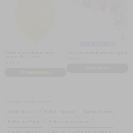
Disponible bientôt
50 Ballons de baudruche
Kit arche de ballons rose gold
50
Moutarde - 30 cm
f
26,50 €
4,80 €
VOIR PLUS
COMMANDEZ
4
Catégories Associés
Stade de foot
Ballons mariage
Ballons blancs
Ballon gonflable
Ballons baby shower
Anniversaire foot
Anniversaire Reine des Neiges