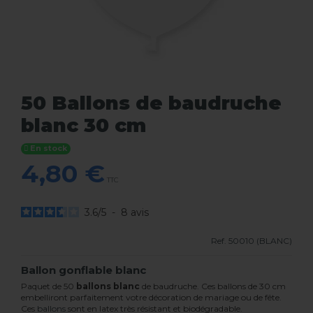
50 Ballons de baudruche
blanc 30 cm
En stock
4,80 €
TTC
3.6
/
5
-
8
avis
Ref.
50010 (BLANC)
Ballon gonflable blanc
Paquet de 50
ballons blanc
de baudruche. Ces ballons de 30 cm
embelliront parfaitement votre décoration de mariage ou de fête.
Ces
ballons
sont en latex très résistant et biodégradable.