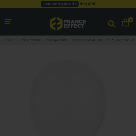
Livraison gratuite
dès 49
€
Besoin d'un devis pro ?
Cliquez ici
Livraison gratuite
dès 49
€
0
Accueil
Articles de fête
Ballon gonflable
Ballons de baudruche
50 Ballons de baudr