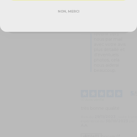
DEMANDER MON DEVIS PRO
éviter 
justement une 
NON, MERCI
Réponse rapide - sans engagement
mauvaise 
qualité de 
ballons chinois. 
Pouvez-vous 
revenir vers 
nous par mail 
avec votre avis 
plus détaillé et 
d'éventuels 
photos, cela 
nous aiderai 
beaucoup.
5
/
Avis vérifié
très bonne qualité
Avis du
29/11/2023
, suite à un
expérience du
30/10/2023
par
A.A.
Utile
(1)
Signaler