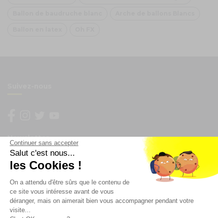
Ballon de baudruche blanc
Arche de ballons Blancs
Ballon en latex
Oh FX
Suivez-nous
Newsletter
Continuer sans accepter
Salut c'est nous...
les Cookies !
Enregistrez vous à la newsletter
Restez à l'actualité sur nos produits et les offres du
On a attendu d'être sûrs que le contenu de
moment
ce site vous intéresse avant de vous
déranger, mais on aimerait bien vous accompagner pendant votre
visite...