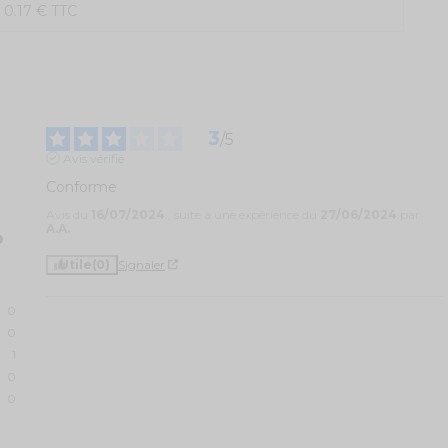
0.17 € TTC
3
/
5
Avis vérifié
Conforme
Avis du
16/07/2024
, suite à une expérience du
27/06/2024
par
A.A.
Utile
(0)
Signaler
0
0
1
0
0