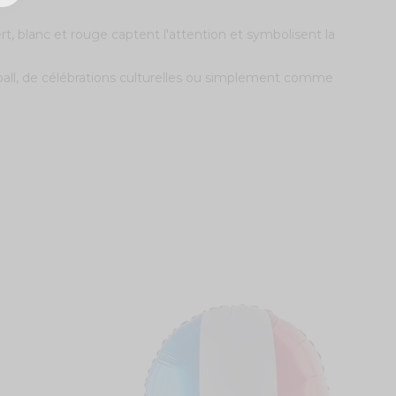
ert, blanc et rouge captent l'attention et symbolisent la
tball, de célébrations culturelles ou simplement comme
5
T
3