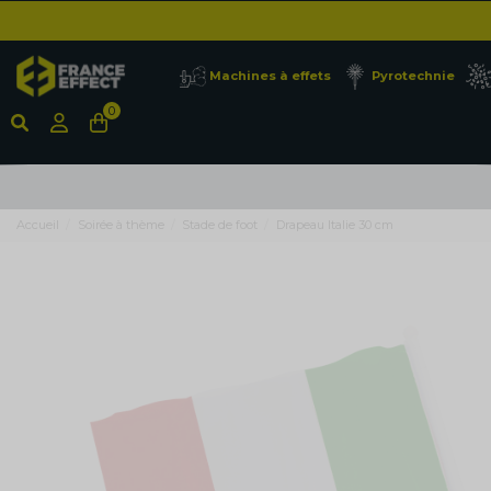
Machines à effets
Pyrotechnie
0
Accueil
Soirée à thème
Stade de foot
Drapeau Italie 30 cm