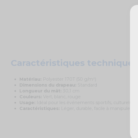
Caractéristiques techniques
Matériau:
Polyester 170T (50 g/m²)
Dimensions du drapeau:
Standard
Longueur du mât:
30,1 cm
Couleurs:
Vert, blanc, rouge
Usage:
Idéal pour les événements sportifs, culturels et
Caractéristiques:
Léger, durable, facile à manipuler et 