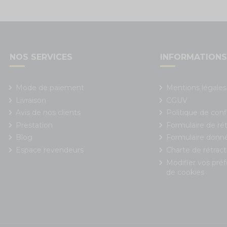
NOS SERVICES
INFORMATION
Mode de paiement
Mentions légales
Livraison
CGUV
Avis de nos clients
Politique de conf
Prestation
Formulaire de rét
Blog
Formulaire donn
Espace revendeurs
Charte de rétract
Modifier vos pré
de cookies
 Options
ètres de confidentialité, en garantissant la conformité avec le