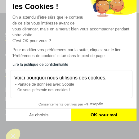
les Cookies !
On a attendu d'être sûrs que le contenu
de ce site vous intéresse avant de
vous déranger, mais on aimerait bien vous accompagner pendant
Suivez-nous
votre visite...
C'est OK pour vous ?
Pour modifier vos préférences par la suite, cliquez sur le lien
'Préférences de cookies' situé dans le pied de page.
Lire la politique de confidentialité
Newsletter
Voici pourquoi nous utilisons des cookies.
Partage de données avec Google
Enregistrez vous à la newsletter
On vous présente nos cookies !
Restez à l'actualité sur nos produits et les offres du moment
Consentements certifiés par
Je choisis
OK pour moi
Plateforme de Gestion du Consentement : Personnalisez vos
Axeptio consent
Notre plateforme vous permet d'adapter et de gérer vos param