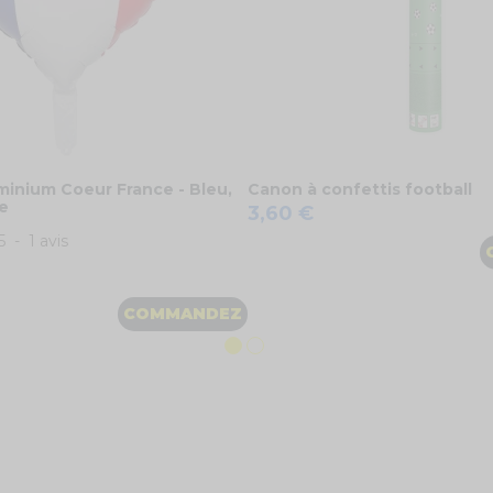
minium Coeur France - Bleu,
Canon à confettis football
e
3,60 €
5
-
1
avis
COMMANDEZ