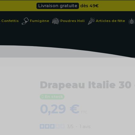
Livraison gratuite
dès 49
€
Besoin d'un devis pro ?
Cliquez ici
Confettis
Fumigène
Poudres Holi
Articles de fête
Livraison gratuite
dès 49
€
Drapeau Italie 30
En stock
0,29 €
TTC
3
/
5
-
1
avis