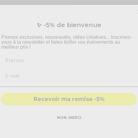
✨ -5% de bienvenue
Promos exclusives, nouveautés, idées créatives... Inscrivez-
vous à la newsletter et faites briller vos évènements au
meilleur prix !
Prénom
Recevoir ma remise -5%
 décoratifs
à installer
NON, MERCI