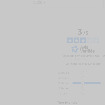
2000 +
3
/
5
Basé sur
1
avis soumis à un
contrôle
Voir tous les avis sur ce site
5
étoiles
4
étoiles
3
étoiles
2
étoiles
1
étoile
Trier les avis