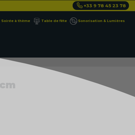
+33 9 78 45 23 78
Soirée à thème
Table de fête
Sonorisation & Lumières
 cm