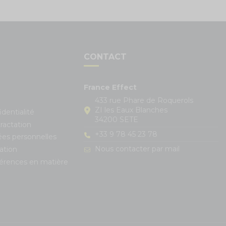
S
CONTACT
France Effect
433 rue Phare de Roquerols
ZI les Eaux Blanches
identialité
34200 SETE
ractation
+33 9 78 45 23 78
ées personnelles
Nous contacter par mail
ation
férences en matière
s réglementations. Personnalisez vos préférences pour contrôle