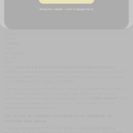
Voilà un kit qui peut traduire toutes les bénédictions dont vous couvrirez
NON, MERCI
votre enfant à son baptême. En effet, le thème botanique évoque la
Réponse rapide - sans engagement
nature, donc l’équilibre et la vie.
Le
vert et le blanc
sont les teintes prépondérantes d’une telle
décoration qui fait allusion à la :
candeur ;
pureté ;
propreté ;
paix ;
renaissance ;
sérénité ;
santé…
Ce bouquet
arche de ballons blancs botanique
compte 45
gonflables blancs en latex comportant des confettis, eux aussi, blancs. Il
vous est également fourni six feuilles artificielles d’eucalyptus ainsi que
trois mètres de scotch adapté aux ballons.
Rien ne vous empêche toutefois d’améliorer cet enjolivement, qui fait un
clin d’œil à la végétation et à l’écologie, avec des fleurs fraîches. Ce
système d’ornement s’adapte parfaitement à votre
baby shower
. C’est
d’ailleurs tendance, et cela vous donnera une image de personne
soucieuse de l’environnement.
Kit arche de ballons football pour célébrer la
victoire des bleus
L’équipe nationale de France vient de faire encore une de ces belles
prouesses, et cela mérite de rendre hommage à ses héros. Rien de plus