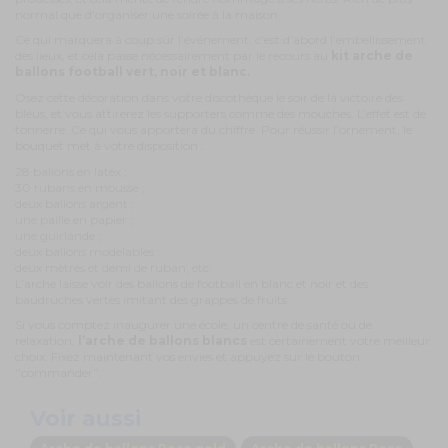
normal que d’organiser une soirée à la maison.
Ce qui marquera à coup sûr l’événement, c’est d’abord l’embellissement
des lieux, et cela passe nécessairement par le recours au
kit arche de
ballons football vert, noir et blanc.
Osez cette décoration dans votre discothèque le soir de la victoire des
bleus, et vous attirerez les supporters comme des mouches. L’effet est de
tonnerre. Ce qui vous apportera du chiffre. Pour réussir l’ornement, le
bouquet met à votre disposition :
28 ballons en latex ;
30 rubans en mousse ;
deux ballons argent ;
une paille en papier ;
une guirlande ;
deux ballons modelables ;
deux mètres et demi de ruban, etc.
L’arche laisse voir des ballons de football en blanc et noir et des
baudruches vertes imitant des grappes de fruits.
Si vous comptez inaugurer une école, un centre de santé ou de
relaxation,
l’arche de ballons blancs
est certainement votre meilleur
choix. Fixez maintenant vos envies et appuyez sur le bouton
‘’commander’’.
Voir aussi