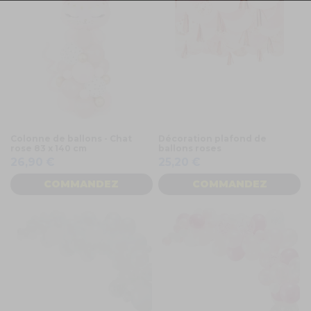
Colonne de ballons - Chat
Décoration plafond de
rose 83 x 140 cm
ballons roses
26,90 €
25,20 €
COMMANDEZ
COMMANDEZ