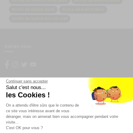
Arche de ballons Rose gold
Arche de ballons Rose
Arche de ballon doré
Arche de ballon Bleu
Arche de ballon Arc-en-ciel
Suivez-nous
Newsletter
Continuer sans accepter
Salut c'est nous...
Enregistrez vous à la newsletter
les Cookies !
Restez à l'actualité sur nos produits et les offres du
On a attendu d'être sûrs que le contenu de
moment
ce site vous intéresse avant de vous
déranger, mais on aimerait bien vous accompagner pendant votre
visite...
C'est OK pour vous ?
NOS SERVICES