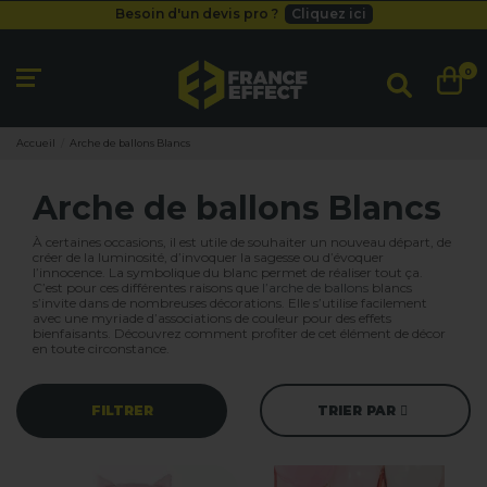
Besoin d'un devis pro ?
Cliquez ici
Livraison gratuite
dès 49
€
Besoin d'un devis pro ?
Cliquez ici
0
Livraison gratuite
dès 49
€
Accueil
Arche de ballons Blancs
Arche de ballons Blancs
À certaines occasions, il est utile de souhaiter un nouveau départ, de
créer de la luminosité, d’invoquer la sagesse ou d’évoquer
l’innocence. La symbolique du blanc permet de réaliser tout ça.
C’est pour ces différentes raisons que
l’arche de ballons
blancs
s’invite dans de nombreuses décorations. Elle s’utilise facilement
avec une myriade d’associations de couleur pour des effets
bienfaisants. Découvrez comment profiter de cet élément de décor
en toute circonstance.
FILTRER
TRIER PAR