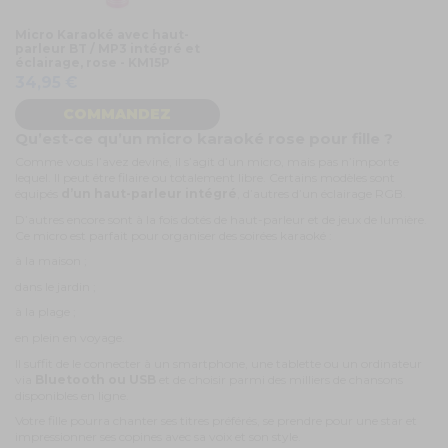
Micro Karaoké avec haut-
parleur BT / MP3 intégré et
éclairage, rose - KM15P
34,95 €
COMMANDEZ
Qu’est-ce qu’un micro karaoké rose pour fille ?
Comme vous l’avez deviné, il s’agit d’un micro, mais pas n’importe
lequel. Il peut être filaire ou totalement libre. Certains modèles sont
équipés
d’un
haut-parleur intégré
, d’autres d’un éclairage RGB.
D’autres encore sont à la fois dotés de haut-parleur et de jeux de lumière.
Ce micro est parfait pour organiser des soirées karaoké :
à la maison ;
dans le jardin ;
à la plage ;
en plein en voyage.
Il suffit de le connecter à un smartphone, une tablette ou un ordinateur
via
Bluetooth ou USB
et de choisir parmi des milliers de chansons
disponibles en ligne.
Votre fille pourra chanter ses titres préférés, se prendre pour une star et
impressionner ses copines avec sa voix et son style.