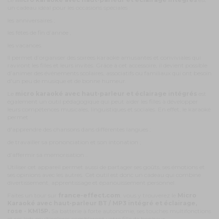
un cadeau idéal pour les occasions spéciales :
les anniversaires ;
les fêtes de fin d’année ;
les vacances.
Il permet d’organiser des soirées karaoké amusantes et conviviales qui
raviront les filles et leurs invités. Grâce à cet accessoire, il devient possible
d’animer des événements scolaires, associatifs ou familiaux qui ont besoin
d'un peu de musique et de bonne humeur.
Le
micro karaoké avec haut-parleur et éclairage intégrés
est
également un outil pédagogique qui peut aider les filles à développer
leurs compétences musicales, linguistiques et sociales. En effet, le karaoké
permet :
d'apprendre des chansons dans différentes langues ;
de travailler sa prononciation et son intonation ;
d’affermir sa mémorisation…
Utiliser cet appareil permet aussi de partager ses goûts, ses émotions et
ses opinions avec les autres. Cet outil est donc un cadeau qui combine
divertissement, apprentissage et épanouissement personnel.
Faites un tour sur
france-effect.com
, vous y trouverez le
Micro
Karaoké avec haut-parleur BT / MP3 intégré et éclairage,
rose - KM15P.
Sa batterie à forte autonomie, ses touches multifonctions
et ses leds multicolores combleront votre fille de bonheur.