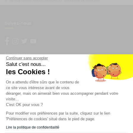
Suivez-nous
Newsletter
Continuer sans accepter
Salut c'est nous...
Enregistrez vous à la newsletter
les Cookies !
Restez à l'actualité sur nos produits et les offres du
On a attendu d'être sûrs que le contenu de
moment
ce site vous intéresse avant de vous
déranger, mais on aimerait bien vous accompagner pendant votre
visite...
NOS SERVICES
C'est OK pour vous ?
Pour modifier vos préférences par la suite, cliquez sur le lien
'Préférences de cookies' situé dans le pied de page.
INFORMATIONS
Lire la politique de confidentialité