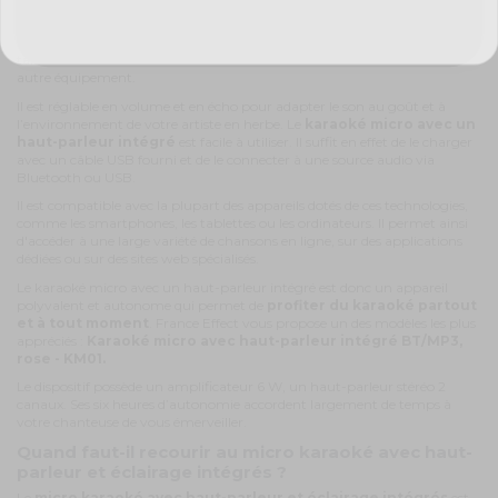
Il est
pratique, performant, solide et sa qualité sonore est
exemplaire
. Le haut-parleur intégré permet d'amplifier la voix de votre
talentueuse chanteuse et de diffuser la musique sans avoir besoin d'un
autre équipement.
Il est réglable en volume et en écho pour adapter le son au goût et à
l’environnement de votre artiste en herbe. Le
karaoké micro avec un
haut-parleur intégré
est facile à utiliser. Il suffit en effet de le charger
avec un câble USB fourni et de le connecter à une source audio via
Bluetooth ou USB.
Il est compatible avec la plupart des appareils dotés de ces technologies,
comme les smartphones, les tablettes ou les ordinateurs. Il permet ainsi
d'accéder à une large variété de chansons en ligne, sur des applications
dédiées ou sur des sites web spécialisés.
Le karaoké micro avec un haut-parleur intégré est donc un appareil
polyvalent et autonome qui permet de
profiter du karaoké partout
et à tout moment
. France Effect vous propose un des modèles les plus
appréciés :
Karaoké micro avec haut-parleur intégré BT/MP3,
rose - KM01.
Le dispositif possède un amplificateur 6 W, un haut-parleur stéréo 2
canaux. Ses six heures d’autonomie accordent largement de temps à
votre chanteuse de vous émerveiller.
Quand faut-il recourir au micro karaoké avec haut-
parleur et éclairage intégrés ?
Le
micro karaoké avec haut-parleur et éclairage intégrés
est