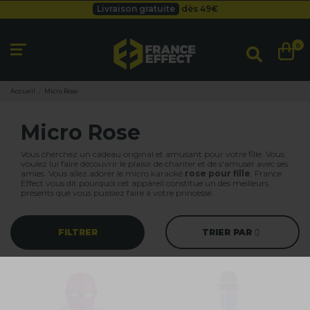
Livraison gratuite
dès 49
€
Besoin d'un devis pro ?
Cliquez ici
Livraison gratuite
dès 49
€
0
Accueil
Micro Rose
Micro Rose
Vous cherchez un cadeau original et amusant pour votre fille. Vous
voulez lui faire découvrir le plaisir de chanter et de s'amuser avec ses
amies. Vous allez adorer le
micro karaoké
rose pour fille
. France
Effect vous dit pourquoi cet appareil constitue un des meilleurs
présents que vous puissiez faire à votre princesse.
FILTRER
TRIER PAR