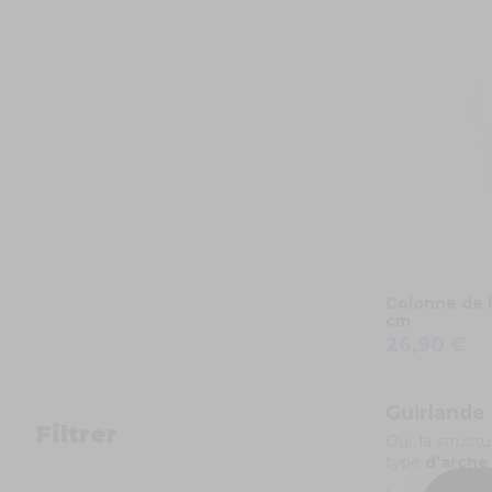
Colonne de b
cm
26,90 €
Guirlande 
Filtrer
Oui, la struct
type
d’arche