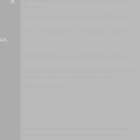
isposer l’arche au fond de la piste de défilé et de la surélever.
transparence du vote.
s qui prétendent à la couronne de la plus belle. Effectivement,
 aussi à décorer un mariage qui se veut transparent, divin et
ux,
ités. Le cadre des festivités se doit donc d’être respectueux
 En effet, ces coloris expriment l’importance que vous accordez
rvis dans la propreté et dans un environnement royal.
coder vos illustres convives.
or peut coiffer la table du buffet. L’endroit est stratégique.
os invités se disputeront joyeusement ce coin d’animation.