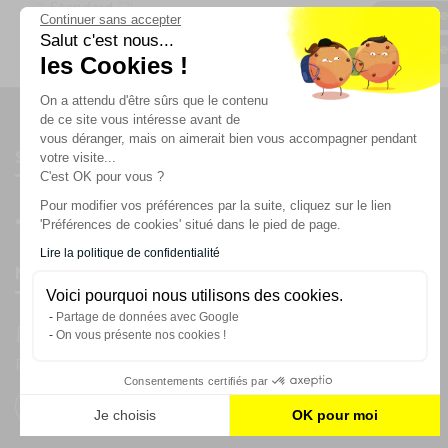
Standard
(2)
Arche de
Continuer sans accepter
Salut c'est nous...
Afficher/masquer plus d'options
Arche de
les Cookies !
On a attendu d'être sûrs que le contenu
de ce site vous intéresse avant de
vous déranger, mais on aimerait bien vous accompagner pendant
Suivez-nous
votre visite...
C'est OK pour vous ?
Pour modifier vos préférences par la suite, cliquez sur le lien
'Préférences de cookies' situé dans le pied de page.
Lire la politique de confidentialité
Newsletter
Voici pourquoi nous utilisons des cookies.
Partage de données avec Google
Enregistrez vous à la newsletter
On vous présente nos cookies !
Restez à l'actualité sur nos produits et les offres du moment
Consentements certifiés par
Je choisis
OK pour moi
Plateforme de Gestion du Consentement : Personnalisez vos
Axeptio consent