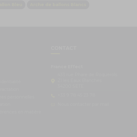
allon Bleu
Arche de ballons Blancs
S
CONTACT
France Effect
433 rue Phare de Roquerols
ZI les Eaux Blanches
identialité
34200 SETE
ractation
+33 9 78 45 23 78
ées personnelles
Nous contacter par mail
ation
férences en matière