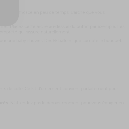
mple et efficace en peu de temps. L’arche que vous
effet. Placez cette arche au-dessus du buffet par exemple. Les
propreté qui rassure naturellement.
our une baby shower. Des 55 ballons que compte le bouquet :
nts de colle. Ce kit d’ornement convient parfaitement pour
orés
. N’attendez pas le dernier moment pour vous équiper en