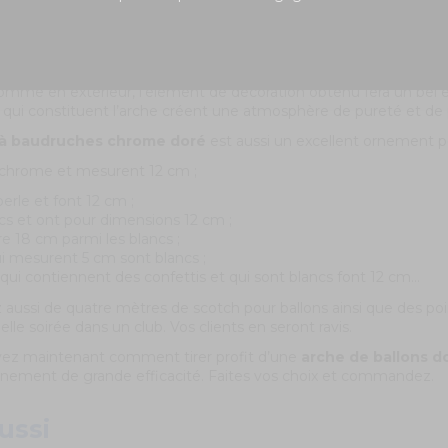
 à baudruches chrome doré
cer, ce bouquet de ballons vous permet de créer un ornement si
nvient pour toute sorte de manifestions.
comme en extérieur, l’élément de décoration obtenu fera un bel 
s qui constituent l’arche créent une atmosphère de pureté et de 
 à baudruches chrome doré
est aussi un excellent ornement p
r chrome et mesurent 12 cm ;
perle et font 12 cm ;
ncs et ont pour dimensions 12 cm ;
e 18 cm parmi les blancs ;
i mesurent 5 cm sont blancs ;
 qui contiennent des confettis et qui sont blancs font 12 cm…
 aussi de quatre mètres de scotch pour ballons ainsi que des poi
lle soirée dans un club. Vos clients en seront ravis.
avez maintenant comment tirer profit d’une
arche de ballons d
nement de grande efficacité. Faites vos choix et commandez.
ussi