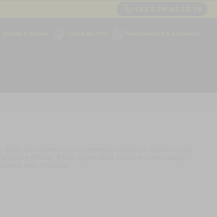
+33 9 78 45 23 78
Soirée à thème
Table de fête
Sonorisation & Lumières
n quels que soient les événements célébrés. Aussi,
l’arche
actère officiel. Il faut cependant savoir en faire usage
sissent avec minutie.