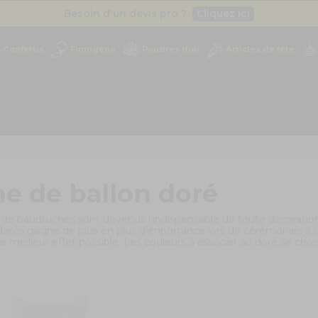
Besoin d'un devis pro ?
Cliquez ici
Livraison gratuite
dès 49
€
Confettis
Fumigène
Poudres Holi
Articles de fête
Besoin d'un devis pro ?
Cliquez ici
Livraison gratuite
dès 49
€
e de ballon doré
 de baudruches sont devenus l’indispensable de toute décoratio
orés gagne de plus en plus d’importance lors de cérémonies à car
le meilleur effet possible. Les couleurs à associer au doré se choi