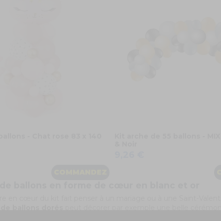
allons - Chat rose 83 x 140
Kit arche de 55 ballons - MI
& Noir
9,26 €
COMMANDEZ
de ballons en forme de cœur en blanc et or
ure en cœur du kit fait penser à un mariage ou à une Saint-Valent
 de ballons dorés
peut décorer par exemple une belle cérémoni