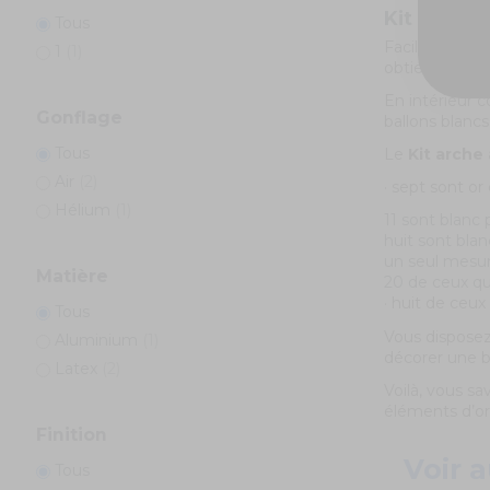
Kit arche
Tous
Facile à agen
1
(1)
obtiendrez co
En intérieur 
Gonflage
ballons blanc
Tous
Le
Kit arche
Air
(2)
· sept sont o
Hélium
(1)
11 sont blanc 
huit sont bla
un seul mesur
Matière
20 de ceux qu
· huit de ceux
Tous
Vous disposez
Aluminium
(1)
décorer une be
Latex
(2)
Voilà, vous s
éléments d’or
Finition
Voir a
Tous