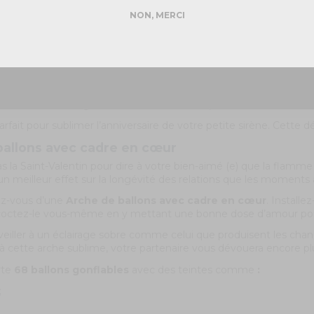
DEMANDER MON DEVIS PRO
et perle ;
NON, MERCI
arents ;
e ;
Réponse rapide - sans engagement
iniums ;
rose clair ;
s chrome mauve…
ntient également deux queues de sirène forme lilas, 10 mètres de 
ballons, un fil long de deux mètres et 200 points de colle.
parfait pour sublimer l’anniversaire de votre petite sirène. Cette d
ballons avec cadre en cœur
 la Saint-Valentin pour dire à votre bien-aimé (e) que la flamme 
 un meilleur effet sur la longévité des relations que les moments
ez-vous d’une
Arche de ballons avec cadre en cœur
. Install
coctez-le vous-même en y mettant une bonne dose d’amour pour
 veiller à un éclairage sobre comme celui que produisent les ch
 à cette arche sublime, votre partenaire vous dévouera encore plu
rte
68 ballons gonflables
avec des teintes comme
:
;