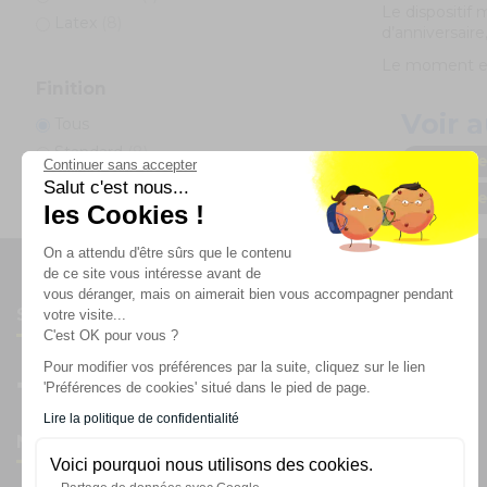
Le dispositif
Latex
(8)
d’anniversaire
Le moment est
Finition
Voir a
Tous
Standard
(8)
Arche de
Continuer sans accepter
Salut c'est nous...
Afficher/masquer plus d'options
Arche de
les Cookies !
On a attendu d'être sûrs que le contenu
de ce site vous intéresse avant de
vous déranger, mais on aimerait bien vous accompagner pendant
Suivez-nous
votre visite...
C'est OK pour vous ?
Pour modifier vos préférences par la suite, cliquez sur le lien
'Préférences de cookies' situé dans le pied de page.
Lire la politique de confidentialité
Newsletter
Voici pourquoi nous utilisons des cookies.