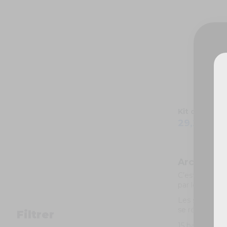
De
Kit d'arche 
29,20 €
Arche de b
C’est l’un des
par le monde d
Les superhéroï
se répartisse
Filtrer
15 baudruches