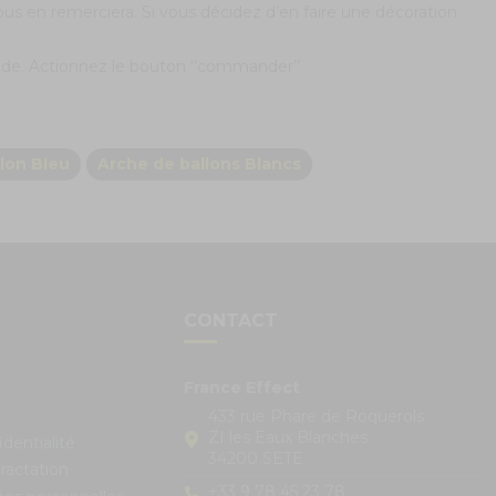
ous en remerciera. Si vous décidez d’en faire une décoration
de. Actionnez le bouton ‘’commander’’
lon Bleu
Arche de ballons Blancs
S
CONTACT
France Effect
433 rue Phare de Roquerols
ZI les Eaux Blanches
identialité
34200 SETE
ractation
+33 9 78 45 23 78