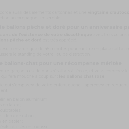
ccorde aussi des éléments cartonnés et une
vingtaine d’autoco
uction accompagne l’ensemble.
de ballons pêche et doré pour un anniversaire pa
is ans de l’existence de votre discothèque
avec trois coloris 
llons pêche et doré
est très apprécié.
besoin environ que de 45 minutes pour mettre en place cette arc
ussera le standing de votre lieu de distraction.
e ballons-chat pour une récompense méritée
 votre garçon a eu de bons résultats à l’école, et vous cherchez l
e qui fera mouche à coup sûr :
les ballons chat rose
.
oie qui s’emparera de votre enfant quand il apercevra en rentra
ent :
lin en ballon aluminium ;
 en latex ;
culptables ;
t demi de ruban ;
e en papier ;
ésifs réalisés en mousse.