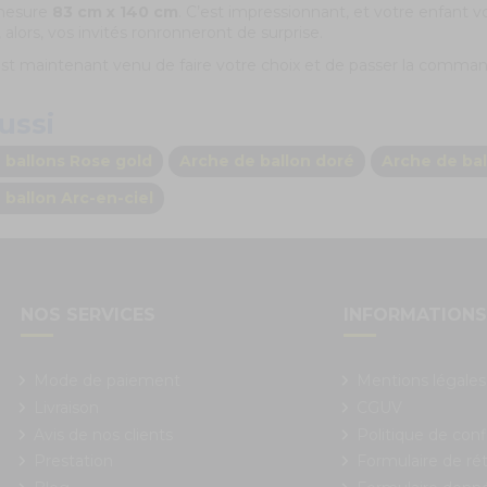
 mesure
83 cm x 140 cm
. C’est impressionnant, et votre enfant v
, alors, vos invités ronronneront de surprise.
 maintenant venu de faire votre choix et de passer la comman
ussi
 ballons Rose gold
Arche de ballon doré
Arche de bal
 ballon Arc-en-ciel
NOS SERVICES
INFORMATION
Mode de paiement
Mentions légales
Livraison
CGUV
Avis de nos clients
Politique de conf
Prestation
Formulaire de rét