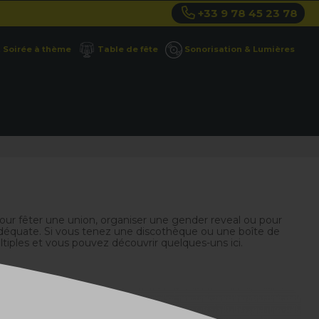
+33 9 78 45 23 78
Soirée à thème
Table de fête
Sonorisation & Lumières
pour fêter une union, organiser une gender reveal ou pour
a adéquate. Si vous tenez une discothèque ou une boîte de
ltiples et vous pouvez découvrir quelques-uns ici.