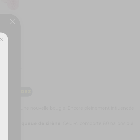
ux,
es et rose
COMMANDEZ
pour célébrer une nouvelle bougie. Encore pleinement influencée
-lui le
kit queue de sirène
. Celui-ci comporte 80 ballons qui