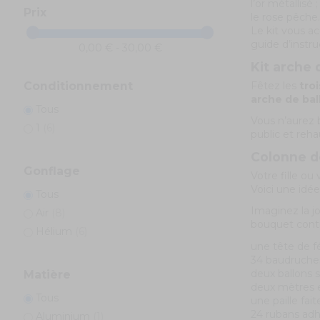
l’or métallisé ;
Prix
le rose pêche.
Le kit vous a
guide d’instr
0,00 € - 30,00 €
Kit arche 
Fêtez les
tro
Conditionnement
arche de ba
Tous
Vous n’aurez 
1
(6)
public et reha
Colonne d
Gonflage
Votre fille ou
Voici une idé
Tous
Imaginez la j
Air
(8)
bouquet conti
Hélium
(6)
une tête de fé
34 baudruches
deux ballons s
Matière
deux mètres e
Tous
une paille fait
24 rubans adh
Aluminium
(1)