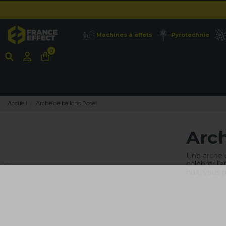
Machines à effets
Pyrotechnie
0
Accueil
Arche de ballons Rose
Arch
Une
arche 
célébrer l’
nuit, vous 