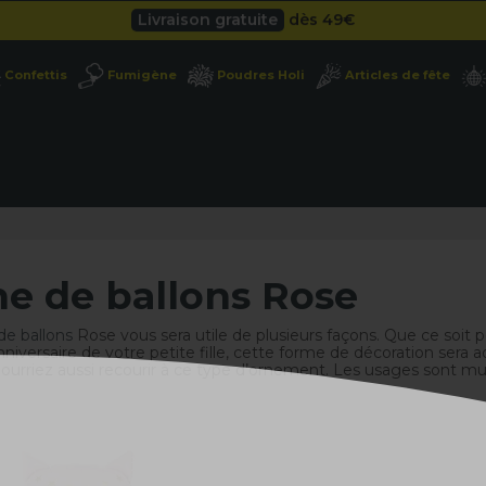
Besoin d'un devis pro ?
Cliquez ici
Livraison gratuite
dès 49
€
Confettis
Fumigène
Poudres Holi
Articles de fête
Besoin d'un devis pro ?
Cliquez ici
Livraison gratuite
dès 49
€
e de ballons Rose
de ballons
Rose vous sera utile de plusieurs façons. Que ce soit 
anniversaire de votre petite fille, cette forme de décoration ser
pourriez aussi recourir à ce type d’ornement. Les usages sont mu