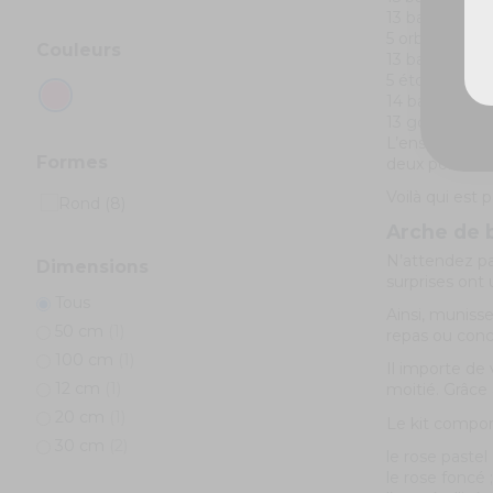
13 ballons viol
5 orbes transp
Couleurs
13 ballons ivoir
5 étoiles alum
14 baudruches 
13 gonflable
L’ensemble co
Formes
deux poids de 
Voilà qui est 
Arche de 
N’attendez pas
Dimensions
surprises ont
Tous
Ainsi, muniss
50 cm
(1)
repas ou con
100 cm
(1)
Il importe de
12 cm
(1)
moitié. Grâce
20 cm
(1)
Le kit compo
30 cm
(2)
le rose pastel 
le rose foncé ;