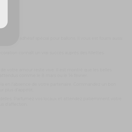
ruban adhésif spécial pour ballons. Il vous est fourni aussi
écoration connaît un vrai succès auprès des fillettes.
de votre amour reste vive. Il est montré que les belles
 attendus comme le 8 mars ou le 14 février.
ez-la en l’absence de votre partenaire. Commandez un bon
 plus d’appétit.
andelles. Parfumez vos locaux et attendez patiemment votre
s d’affection.