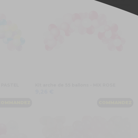
IX PASTEL
Kit arche de 55 ballons - MIX ROSE
9,26 €
COMMANDEZ
COMMANDEZ