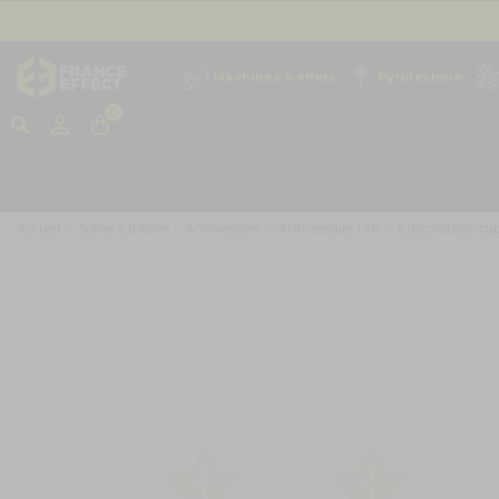
Machines à effets
Pyrotechnie
0
Accueil
Soirée à thème
Anniversaire
Anniversaire 1 an
6 décorations cu