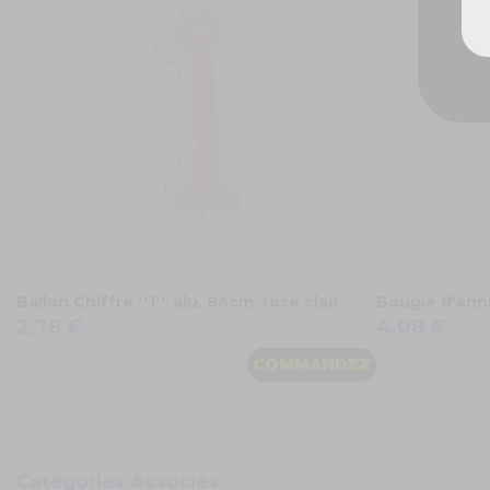
Ballon Chiffre ''1'', alu, 86cm, rose clair
Bougie d'anni
2,78 €
4,08 €
COMMANDEZ
Catégories Associés