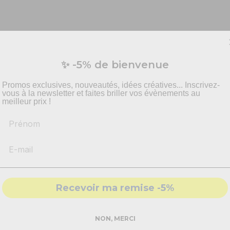
Vous préparez un événement ?
e toppers ?
✨ -5% de bienvenue
 de rajouter de l'originalité à vos gâteaux et de les transformer 
vis personnalisé pour vos besoins en effets spécia
 !
pyrotechnie et mise en scène.
Promos exclusives, nouveautés, idées créatives... Inscrivez-
vous à la newsletter et faites briller vos évènements au
eaux
vont transformer votre buffet. Pour célébrer comme il se doit 
meilleur prix !
és ne pourront pas résister devant tous ces mets délicieux !
Prénom
-
Recommandations
produits adaptés
'anniversaire 1 an selon vos envies. Et ainsi, transformer votre 
-
Solutions
conformes & sécurisés
- Accompagnement par nos
experts
Recevoir ma remise -5%
DEMANDER MON DEVIS PRO
NON, MERCI