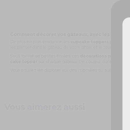
Comment décorer vos gâteaux, avec les cupcak
De plus en plus tendance, les
cupcake toppers
permettent
De
les planter dans le gâteau de votre choix et le tour est joué
Sous forme de petites étoiles, ces
décorations pour gât
cake topper
sur chaque gâteau. De couleur doré, les invit
Vous pouvez les disposer sur des cupcakes ou sur le gâteau d
Vous aimerez aussi