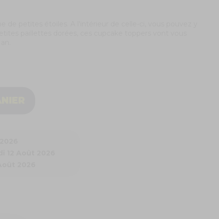
de petites étoiles. A l'intérieur de celle-ci, vous pouvez y
etites paillettes dorées, ces cupcake toppers vont vous
 an.
ANIER
 2026
i 12 Août 2026
 Août 2026