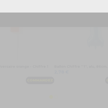
Réponse rapide - sans engagement
versaire orange - Chiffre 1
Ballon Chiffre ''1'', alu, 86cm,
2,78 €
COMMANDEZ