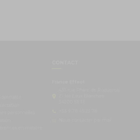
S
CONTACT
France Effect
433 rue Phare de Roquerols
ZI les Eaux Blanches
identialité
34200 SETE
ractation
+33 9 78 45 23 78
ées personnelles
Nous contacter par mail
ation
férences en matière