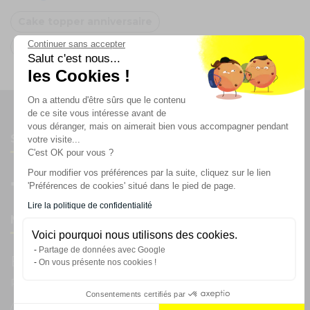
Cake topper anniversaire
Continuer sans accepter
Oh FX
Salut c'est nous...
les Cookies !
On a attendu d'être sûrs que le contenu
de ce site vous intéresse avant de
vous déranger, mais on aimerait bien vous accompagner pendant
Suivez-nous
votre visite...
C'est OK pour vous ?
Pour modifier vos préférences par la suite, cliquez sur le lien
'Préférences de cookies' situé dans le pied de page.
Lire la politique de confidentialité
Newsletter
Voici pourquoi nous utilisons des cookies.
Partage de données avec Google
Enregistrez vous à la newsletter
On vous présente nos cookies !
Restez à l'actualité sur nos produits et les offres du moment
Consentements certifiés par