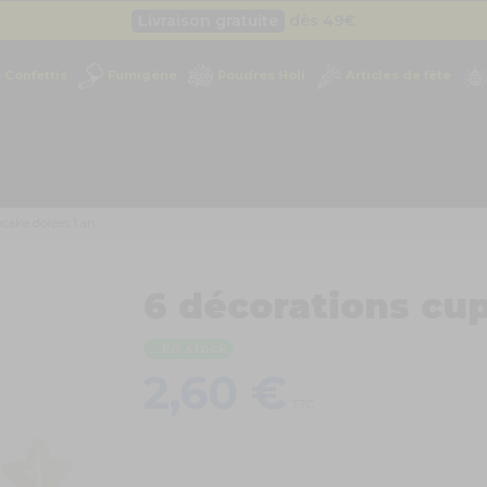
Livraison gratuite
dès 49
€
Besoin d'un devis pro ?
Cliquez ici
Confettis
Fumigène
Poudres Holi
Articles de fête
Livraison gratuite
dès 49
€
pcake dorées 1 an
6 décorations cu
En stock
2,60 €
TTC