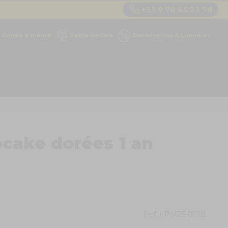
+33 9 78 45 23 78
Soirée à thème
Table de fête
Sonorisation & Lumières
pcake dorées 1 an
Ref.
KPM25-019B