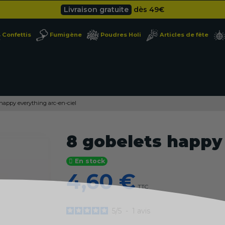
Livraison gratuite
dès 49
€
Besoin d'un devis pro ?
Cliquez ici
Confettis
Fumigène
Poudres Holi
Articles de fête
Livraison gratuite
dès 49
€
 happy everything arc-en-ciel
8 gobelets happy 
En stock
4,60 €
TTC
5
/
5
-
1
avis