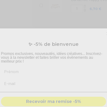
6,70 €
✨ -5% de bienvenue
5
Promos exclusives, nouveautés, idées créatives... Inscrivez-
/
5
vous à la newsletter et faites briller vos évènements au
meilleur prix !
Prénom
Basé sur
1
avis soumis à un
contrôle
Voir tous les avis sur ce site
5
étoiles
4
étoiles
Recevoir ma remise -5%
3
étoiles