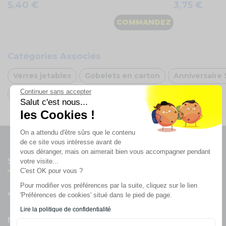
5,40 €
3,75 €
COMMANDEZ
Catégories Associés
Verres jetables
Gobelets en carton
Anniversaire 
Continuer sans accepter
Oh FX
Salut c'est nous...
les Cookies !
On a attendu d'être sûrs que le contenu
de ce site vous intéresse avant de
vous déranger, mais on aimerait bien vous accompagner pendant
Suivez-nous
votre visite...
C'est OK pour vous ?
Pour modifier vos préférences par la suite, cliquez sur le lien
'Préférences de cookies' situé dans le pied de page.
Lire la politique de confidentialité
Newsletter