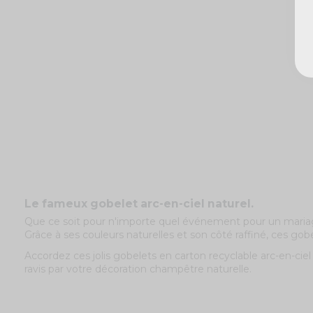
Le fameux gobelet arc-en-ciel naturel.
Que ce soit pour n'importe quel événement pour un mariage,
Grâce à ses couleurs naturelles et son côté raffiné, ces gob
Accordez ces jolis gobelets en carton recyclable arc-en-cie
ravis par votre décoration champêtre naturelle.