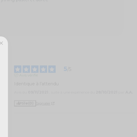
5
/
5
Avis vérifié
Identique à l’attendu
Avis du
09/11/2021
, suite à une expérience du
28/10/2021
par
A.A.
Utile
(0)
Signaler
1
0
0