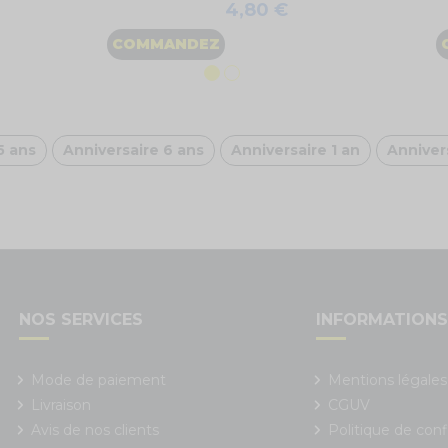
4,80 €
COMMANDEZ
5 ans
Anniversaire 6 ans
Anniversaire 1 an
Anniver
NOS SERVICES
INFORMATION
Mode de paiement
Mentions légales
Livraison
CGUV
Avis de nos clients
Politique de conf