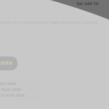
Ref.
HAP-115
c-en-ciel et une inscription happy everything. L'intérieur
ANIER
Août 2026
3 Août 2026
 12 Août 2026