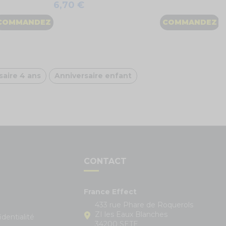
6,70 €
COMMANDEZ
COMMANDEZ
saire 4 ans
Anniversaire enfant
S
CONTACT
France Effect
433 rue Phare de Roquerols
ZI les Eaux Blanches
identialité
34200 SETE