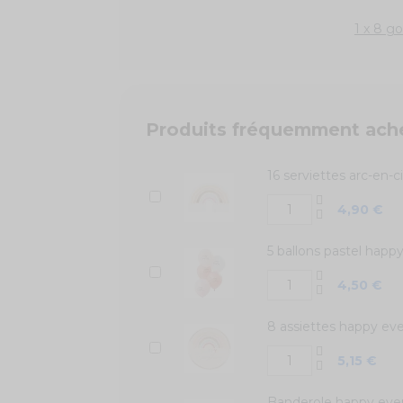
1 x 8 g
Produits fréquemment ach
16 serviettes arc-en-c
4,90 €
5 ballons pastel happ
4,50 €
8 assiettes happy eve
5,15 €
Banderole happy ever