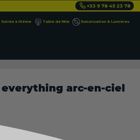
+33 9 78 45 23 78
Soirée à thème
Table de fête
Sonorisation & Lumières
everything arc-en-ciel