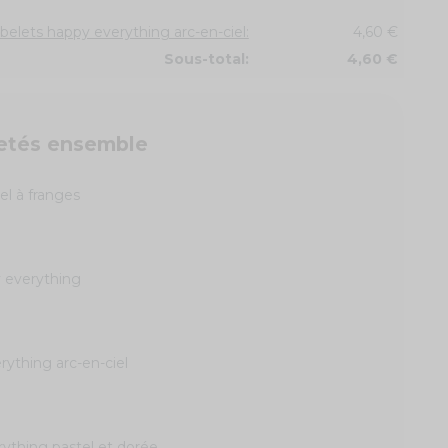
obelets happy everything arc-en-ciel:
4,60 €
Sous-total:
4,60 €
etés ensemble
iel à franges
y everything
rything arc-en-ciel
ything pastel et dorée