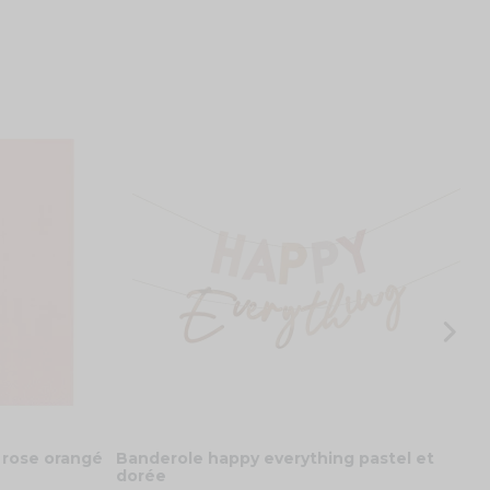
N
8
 rose orangé
Banderole happy everything pastel et
dorée