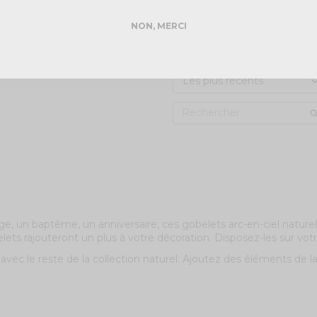
2
étoiles
NON, MERCI
1
étoile
Trier les avis
 un baptême, un anniversaire, ces gobelets arc-en-ciel naturel 
elets rajouteront un plus à votre décoration. Disposez-les sur vot
l avec le reste de la collection naturel. Ajoutez des éléments de