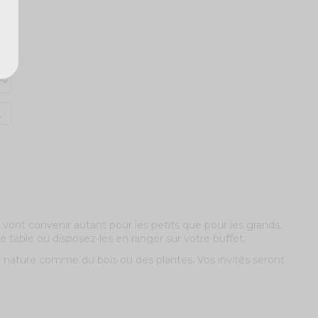
0
0
vont convenir autant pour les petits que pour les grands.
re table ou disposez-les en ranger sur votre buffet.
 la nature comme du bois ou des plantes. Vos invités seront