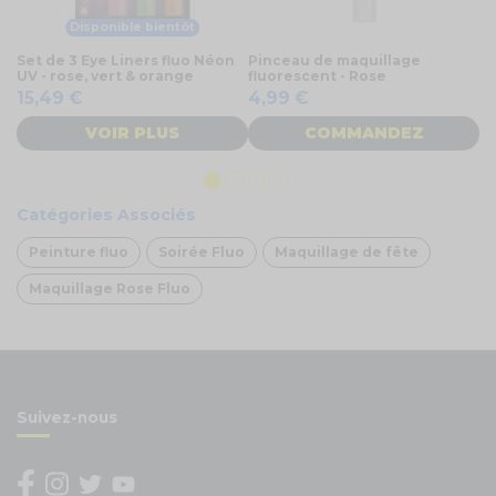
Disponible bientôt
Set de 3 Eye Liners fluo Néon
Pinceau de maquillage
Ve
UV - rose, vert & orange
fluorescent - Rose
pa
et
15,49 €
4,99 €
1
VOIR PLUS
COMMANDEZ
Catégories Associés
Peinture fluo
Soirée Fluo
Maquillage de fête
Maquillage Rose Fluo
Suivez-nous