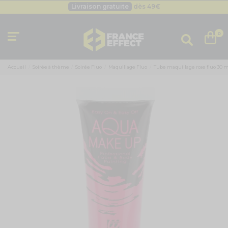
Livraison gratuite
dès 49
€
Besoin d'un devis pro ?
Cliquez ici
Livraison gratuite
dès 49
€
0
Accueil
Soirée à thème
Soirée Fluo
Maquillage Fluo
Tube maquillage rose fluo 30 m