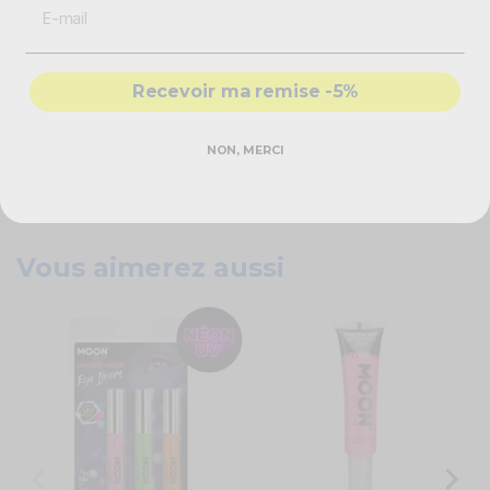
tube de maquillage rose fluo
!
Caractéristiques techniques
Recevoir ma remise -5%
Tube maquillage
Corps et visage
Couleur : rose
NON, MERCI
Effet : fluo
Packaging Eco Friendly
Contenance : 30 ml
Vous aimerez aussi