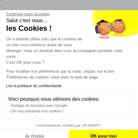
Newsletter
Continuer sans accepter
Salut c'est nous...
les Cookies !
Enregistrez vous à la newsletter
Restez à l'actualité sur nos produits et les offres du
On a attendu d'être sûrs que le contenu de
moment
ce site vous intéresse avant de vous
déranger, mais on aimerait bien vous accompagner pendant votre
visite...
C'est OK pour vous ?
NOS SERVICES
Pour modifier vos préférences par la suite, cliquez sur le lien
'Préférences de cookies' situé dans le pied de page.
INFORMATIONS
Lire la politique de confidentialité
Voici pourquoi nous utilisons des cookies.
CONTACT
Partage de données avec Google
On vous présente nos cookies !
Consentements certifiés par
AJOUTER AU PANIER
Je choisis
OK pour moi