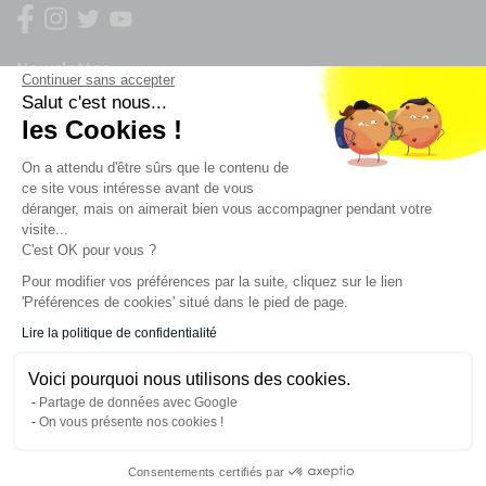
Newsletter
Continuer sans accepter
Salut c'est nous...
les Cookies !
Enregistrez vous à la newsletter
Restez à l'actualité sur nos produits et les offres du
On a attendu d'être sûrs que le contenu de
moment
ce site vous intéresse avant de vous
déranger, mais on aimerait bien vous accompagner pendant votre
visite...
C'est OK pour vous ?
NOS SERVICES
Pour modifier vos préférences par la suite, cliquez sur le lien
'Préférences de cookies' situé dans le pied de page.
INFORMATIONS
Lire la politique de confidentialité
Voici pourquoi nous utilisons des cookies.
CONTACT
Partage de données avec Google
On vous présente nos cookies !
Consentements certifiés par