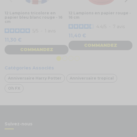
12 Lampions tricolore en
12 Lampions en papier rouge -
12
papier bleu blanc rouge - 16
16 cm
16
cm
4.4
/
5
-
7
avis
5
/
5
-
1
avis
11,40 €
1
11,30 €
COMMANDEZ
COMMANDEZ
Catégories Associés
Anniversaire Harry Potter
Anniversaire tropical
Oh FX
Suivez-nous