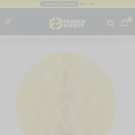
Livraison gratuite
dès 49
€
Besoin d'un devis pro ?
Cliquez ici
Livraison gratuite
dès 49
€
0
Accueil
Articles de fête
Lanternes
Boule en papier alvéolée, jaune, 20 cm