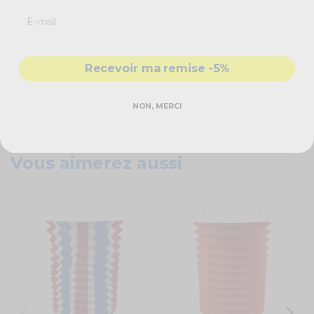
N'attendez plus ! La
boule de soie jaune
est faite pour vous !
Caractéristiques techniques
Recevoir ma remise -5%
Matière : papier de soie
Couleur : jaune
NON, MERCI
Forme : rond
Dimensions : 20 cm
Vous aimerez aussi