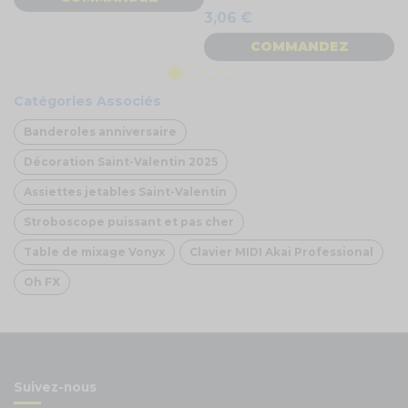
3,06 €
COMMANDEZ
Catégories Associés
Banderoles anniversaire
Décoration Saint-Valentin 2025
Assiettes jetables Saint-Valentin
Stroboscope puissant et pas cher
Table de mixage Vonyx
Clavier MIDI Akai Professional
Oh FX
Suivez-nous