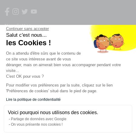
Newsletter
Continuer sans accepter
Salut c'est nous...
Enregistrez vous à la newsletter
les Cookies !
Restez à l'actualité sur nos produits et les offres du
On a attendu d'être sûrs que le contenu de
moment
ce site vous intéresse avant de vous
déranger, mais on aimerait bien vous accompagner pendant votre
visite...
C'est OK pour vous ?
NOS SERVICES
Pour modifier vos préférences par la suite, cliquez sur le lien
'Préférences de cookies' situé dans le pied de page.
INFORMATIONS
Lire la politique de confidentialité
Voici pourquoi nous utilisons des cookies.
CONTACT
Partage de données avec Google
On vous présente nos cookies !