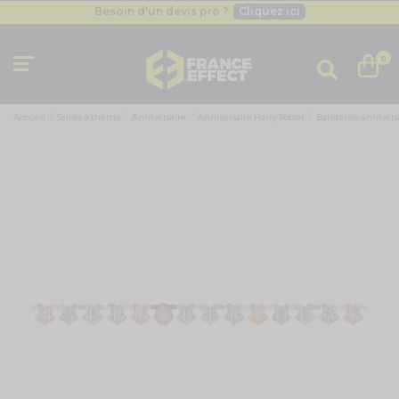
Besoin d'un devis pro ?
Cliquez ici
Livraison gratuite
dès 49
€
Besoin d'un devis pro ?
Cliquez ici
0
Livraison gratuite
dès 49
€
Accueil
Soirée à thème
Anniversaire
Anniversaire Harry Potter
Banderole anniversa