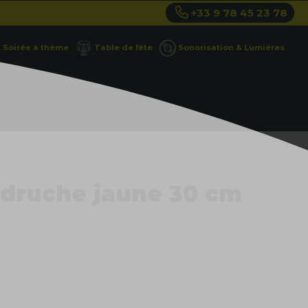
+33 9 78 45 23 78
Soirée à thème
Table de fête
Sonorisation & Lumières
udruche jaune 30 cm