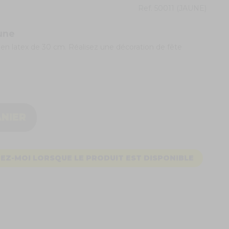
Ref.
50011 (JAUNE)
une
en latex de 30 cm. Réalisez une décoration de fête
ANIER
EZ-MOI LORSQUE LE PRODUIT EST DISPONIBLE