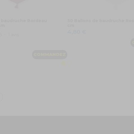
e baudruche Bordeau
50 Ballons de baudruche Ros
cm
cm
4,80 €
5
-
1
avis
COMMANDEZ