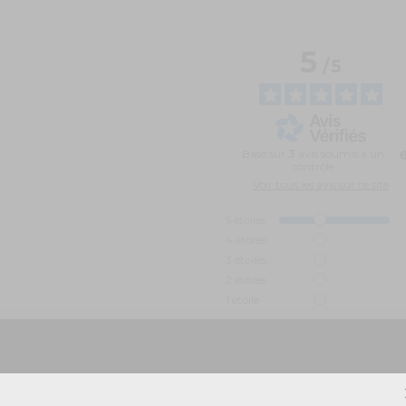
5
/
5
Basé sur
3
avis soumis à un
contrôle
Voir tous les avis sur ce site
5
étoiles
4
étoiles
3
étoiles
2
étoiles
1
étoile
Trier les avis