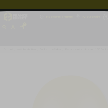
Machines à effets
Pyrotechnie
0
Accueil
Articles de fête
Ballon gonflable
Ballons de baudruche
50 Ball