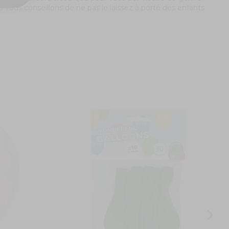
s vous conseillons de ne pas le laissez à porté des enfants.
5
4