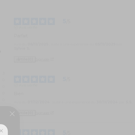
5
/
5
Avis vérifié
Parfait
Avis du
06/11/2025
, suite à une expérience du
05/11/2025
par
Sylvie S.
Utile
(0)
Signaler
3
5
/
5
0
Avis vérifié
0
0
Bien
0
Avis du
07/12/2024
, suite à une expérience du
30/11/2024
par
S.S.
Utile
(0)
Signaler
5
/
5