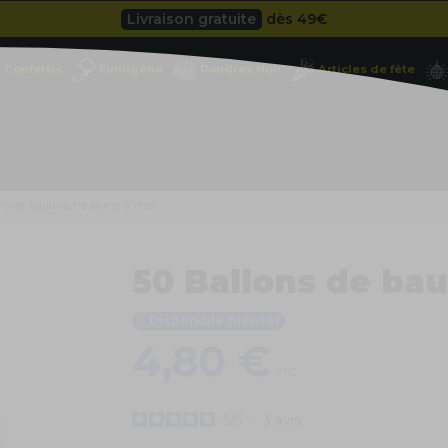
Besoin d'un devis pro ?
Cliquez ici
Livraison gratuite
dès 49
€
Confettis
Fumigène
Poudres Holi
Articles de fête
Besoin d'un devis pro ?
Cliquez ici
Livraison gratuite
dès 49
€
ons de baudruche jaune 30 cm
50 Ballons de ba
Disponible bientôt
4,80 €
TTC
5
/
5
-
3
avis