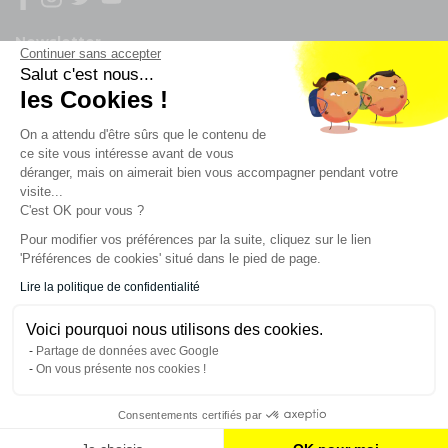
Newsletter
Continuer sans accepter
Salut c'est nous...
Enregistrez vous à la newsletter
les Cookies !
Restez à l'actualité sur nos produits et les offres du
On a attendu d'être sûrs que le contenu de
moment
ce site vous intéresse avant de vous
déranger, mais on aimerait bien vous accompagner pendant votre
visite...
C'est OK pour vous ?
NOS SERVICES
Pour modifier vos préférences par la suite, cliquez sur le lien
'Préférences de cookies' situé dans le pied de page.
INFORMATIONS
Lire la politique de confidentialité
Voici pourquoi nous utilisons des cookies.
CONTACT
Partage de données avec Google
On vous présente nos cookies !
Consentements certifiés par
AJOUTER AU PANIER