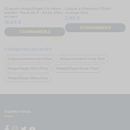
Crayons maquillage UV néon
Laque à cheveux 125 ml -
Bi
pastel - Pack de 3 - Rose, bleu
orange fluo
7
et vert
2,90 €
15,49 €
COMMANDEZ
COMMANDEZ
Catégories Associés
Déguisement vert fluo
Déguisement rose fluo
Maquillage Vert Fluo
Maquillage Rose Fluo
Maquillage Bleu fluo
Suivez-nous