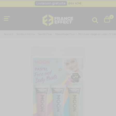
Livraison gratuite
dès 49
€
Besoin d'un devis pro ?
Cliquez ici
Livraison gratuite
dès 49
€
0
Accueil
Soirée à thème
Soirée Fluo
Maquillage Fluo
Peinture visage et corps UV néon