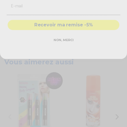
Caractéristiques techniques
Recevoir ma remise -5%
Peinture visage UV
Néon pastel
Couleurs : rose, bleu, vert
NON, MERCI
Non testé sur les animaux
Cosmétiques certifiés
Vous aimerez aussi