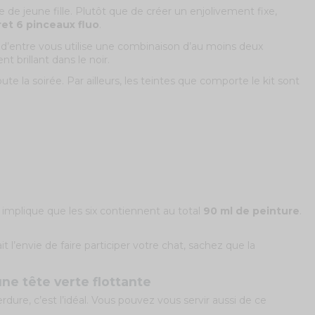
 de jeune fille. Plutôt que de créer un enjolivement fixe,
ret 6 pinceaux fluo
.
’entre vous utilise une combinaison d’au moins deux
 brillant dans le noir.
oute la soirée. Par ailleurs, les teintes que comporte le kit sont
 implique que les six contiennent au total
90 ml de peinture
.
 l’envie de faire participer votre chat, sachez que la
une tête verte flottante
ure, c’est l’idéal. Vous pouvez vous servir aussi de ce