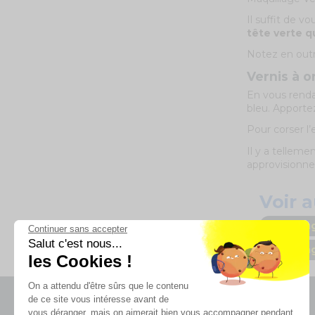
Il suffit de v
tête verte qu
Notez en outr
Vernis à o
En vous rendan
bleu. Apportez
Pour corser l’
Il y a tellemen
approvisionne
Voir a
Maquilla
Continuer sans accepter
Salut c'est nous...
Maquilla
les Cookies !
On a attendu d'être sûrs que le contenu
de ce site vous intéresse avant de
vous déranger, mais on aimerait bien vous accompagner pendant