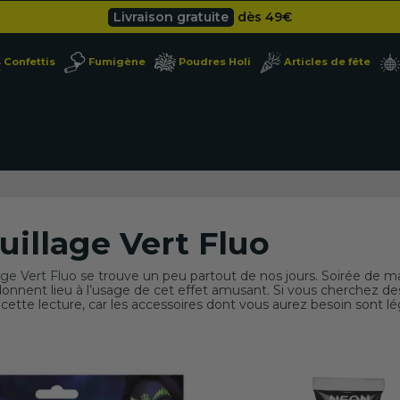
Besoin d'un devis pro ?
Cliquez ici
Livraison gratuite
dès 49
€
Confettis
Fumigène
Poudres Holi
Articles de fête
illage Vert Fluo
ge Vert Fluo
se trouve un peu partout de nos jours. Soirée de mar
onnent lieu à l’usage de cet effet amusant. Si vous cherchez des
cette lecture, car les accessoires dont vous aurez besoin sont lé