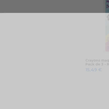
Crayons maqu
Pack de 3 - 
15,49 €