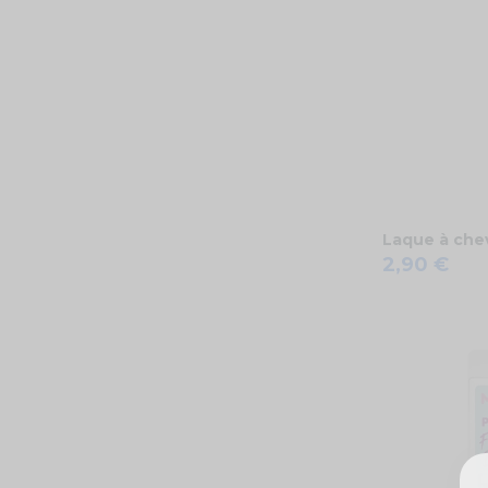
Laque à chev
2,90 €