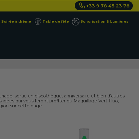
+33 9 78 45 23 78
Soirée à thème
Table de fête
Sonorisation & Lumières
iage, sortie en discothèque, anniversaire et bien d’autres
 idées qui vous feront profiter du Maquillage Vert Fluo,
gion sur cette page.