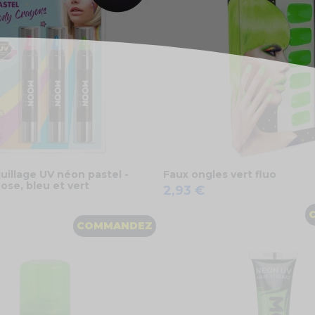
illage UV néon pastel -
Faux ongles vert fluo
Rose, bleu et vert
2,93 €
COMMANDEZ