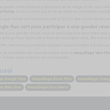
ous passer cette peinture pigmentée sur le visage et de vous vêti
i flotte
. Si vous n’avez pas envie de jouer les méchantes sorciè
e que l’article est harmonieux de la FDA et des norme de sécurit
ngle fluo vert pour participer à une gender reve
t à une gender reveal, vous ne savez pas si le futur bébé sera un
 alors au futur bébé, par le biais de vos ongles verts, des vœux de
effet, rien ne vous empêche d’utiliser aussi un brillant à lèvres
t de possibilités de vous faire plaisir avec le
Maquillage Vert Fl
r. Passez donc à l’action et commandez.
ussi
ge Rouge Fluo
Maquillage Rose Fluo
Maquillage Oran
ge Bleu fluo
Maquillage Fluo Blanc