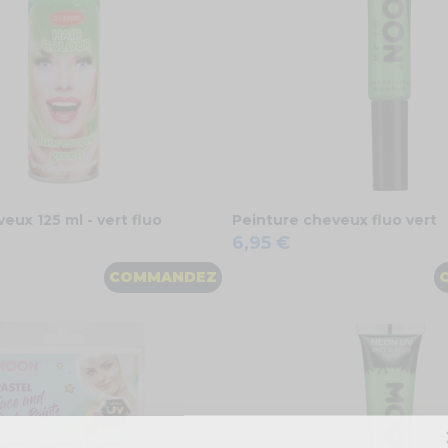
eux 125 ml - vert fluo
Peinture cheveux fluo vert
6,95 €
COMMANDEZ