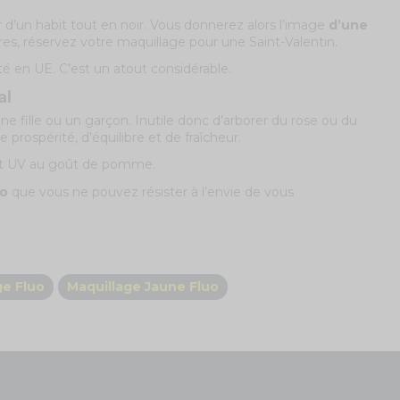
r d’un habit tout en noir. Vous donnerez alors l’image
d’une
res, réservez votre maquillage pour une Saint-Valentin.
é en UE. C’est un atout considérable.
al
e fille ou un garçon. Inutile donc d’arborer du rose ou du
 prospérité, d’équilibre et de fraîcheur.
 vert UV au goût de pomme.
uo
que vous ne pouvez résister à l’envie de vous
ge Fluo
Maquillage Jaune Fluo