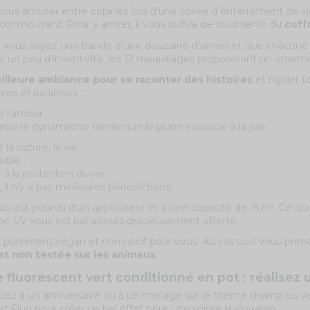
vous amuser entre copines lors d’une soirée d’enterrement de vie
cor mouvant. Pour y arriver, il vous suffira de vous servir du
coff
vous soyez une bande d’une douzaine d’amies et que chacune d
 un peu d’inventivité, les 12 maquillages proposeront un ornement
illeure ambiance pour se raconter des histoires
et rigoler t
ives et parlantes :
 l’amour ;
rime le dynamisme tandis que le jaune s’associe à la joie ;
 la nature, la vie ;
sible ;
ié à la protection divine.
il n’y a pas meilleures bénédictions.
u est pourvu d’un applicateur et a une capacité de 15 ml. Ce qui
pe UV vous est par ailleurs gracieusement offerte.
 purement végan et non nocif pour vous. Au cas où il vous prenait
t non testée sur les animaux
.
 fluorescent vert conditionné en pot : réalisez 
ipez à un anniversaire ou à un mariage sur le thème champ ou verd
rt Fluo pour créer un bel effet pour une soirée Halloween.