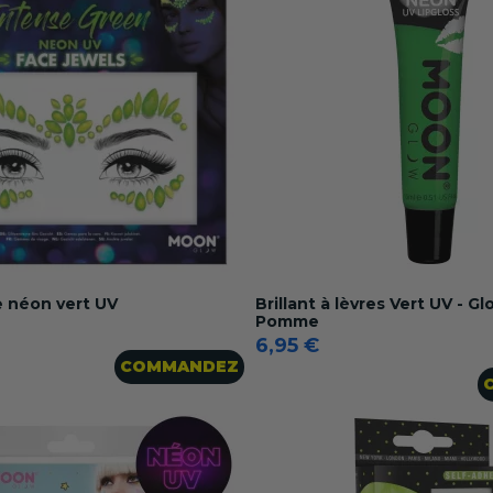
e néon vert UV
Brillant à lèvres Vert UV - G
Pomme
6,95 €
COMMANDEZ