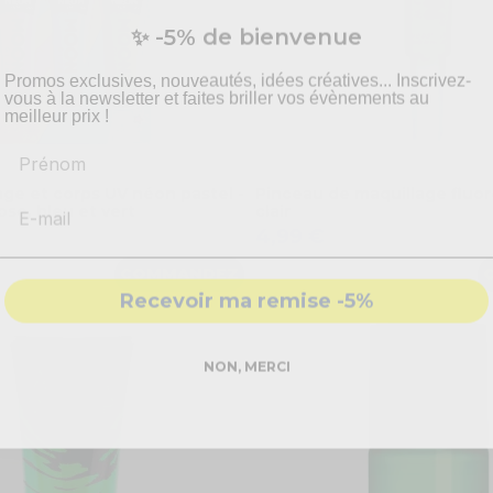
✨ -5% de bienvenue
Promos exclusives, nouveautés, idées créatives... Inscrivez-
vous à la newsletter et faites briller vos évènements au
meilleur prix !
Prénom
age et corps UV néon pastel -
Pinceau de maquillage fluor
ose, bleu et vert
clair
4,99 €
COMMANDEZ
Recevoir ma remise -5%
NON, MERCI