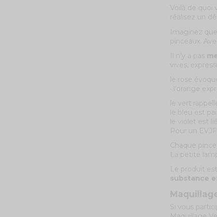
Voilà de quoi 
réalisez un dé
Imaginez que 
pinceaux. Avec
Il n’y a pas
me
vives, express
le rose évoque
· l’orange exp
le vert rappelle
le bleu est pai
le violet est l
Pour un EVJF, 
Chaque pincea
La petite lam
Le produit est
substance es
Maquillage
Si vous partic
Maquillage Ve