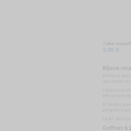
Tube maquill
2,85 €
Bijoux vi
Petits et gran
une petite soi
Faites-lui por
elle se prendr
N’hésitez pas 
peignez-vous 
Le kit des bij
Coffret 6 