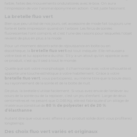
faible, faites des mouvements ondulatoires avec le boa. On aura
l’impression de voir l’animal éponyme en action. C’est juste fascinant.
La bretelle fluo vert
Bien que peu utilisé de nos jours, cet accessoire de mode fait toujours une
forte et belle impression quand on l’arbore. Les férus de soirées
fluorescentes l’ont compris, et c’est l’une des raisons pour lesquelles l’objet
revient de plus en plus à la mode.
Pour un moment décontracté de réjouissance en boîte ou en
discothèque, la
bretelle fluo vert
est tout indiquée. Elle rehaussera
votre look et lui apportera du chic. S’il y a un atout qu’on apprécie avec
ce produit, c’est qu’il sied à tout le monde.
Quelle que soit votre morphologie, il s’harmonise avec votre silhouette et
apporte une touche esthétique à votre habillement. Grâce à votre
bretelle fluo vert
, vous participerez, au même titre que la boule disco,
au rayonnement de la soirée et de la boîte de nuit.
De plus, la bretelle s’utilise facilement. Si vous avez envie de l’enlever au
cours de la soirée ou de la replacer, c’est un jeu d’enfant. Large de deux
centimètres et ne pesant que 0,065 Kg, elle est fabriquée d’un alliage de
matériaux constitué de
80 % de polyester et de 20 %
d’élasthanne
.
Autant dire que vous avez affaire à un produit solide dont vous profiterez
longtemps.
Des choix fluo vert variés et originaux