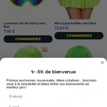
Lunettes de ski Party vert
Mini-jupe Ruffles vert fluo
fluo
12,60 €
7,18 €
COMMANDEZ
COMMANDEZ
✨ -5% de bienvenue
Promos exclusives, nouveautés, idées créatives... Inscrivez-
vous à la newsletter et faites briller vos évènements au
meilleur prix !
Prénom
Perruque Cabaret vert citron
Perruque vert fluo avec
frange
10,82 €
11,71 €