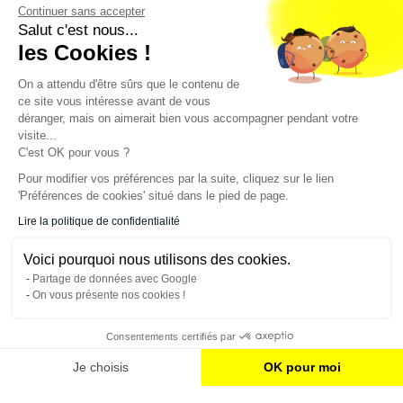
Continuer sans accepter
Salut c'est nous...
Newsletter
les Cookies !
On a attendu d'être sûrs que le contenu de
Enregistrez vous à la newsletter
ce site vous intéresse avant de vous
Restez à l'actualité sur nos produits et les offres du
déranger, mais on aimerait bien vous accompagner pendant votre
moment
visite...
C'est OK pour vous ?
Pour modifier vos préférences par la suite, cliquez sur le lien
'Préférences de cookies' situé dans le pied de page.
NOS SERVICES
Lire la politique de confidentialité
INFORMATIONS
Voici pourquoi nous utilisons des cookies.
Partage de données avec Google
On vous présente nos cookies !
CONTACT
Consentements certifiés par
Je choisis
OK pour moi
Plateforme de Gestion du Consentement : Personnalisez vos Options
Axeptio consent