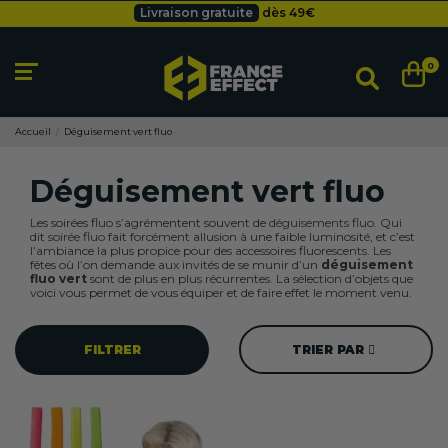
Besoin d'un devis pro ?
Cliquez ici
Livraison gratuite
dès 49
€
Besoin d'un devis pro ?
Cliquez ici
0
Livraison gratuite
dès 49
€
Accueil
Déguisement vert fluo
Déguisement vert fluo
Les soirées fluo s’agrémentent souvent de
déguisements fluo
. Qui
dit
soirée fluo
fait forcément allusion à une faible luminosité, et c’est
l’ambiance la plus propice pour des accessoires fluorescents. Les
fêtes où l’on demande aux invités de se munir d’un
déguisement
fluo vert
sont de plus en plus récurrentes. La sélection d’objets que
voici vous permet de vous équiper et de faire effet le moment venu.
FILTRER
TRIER PAR