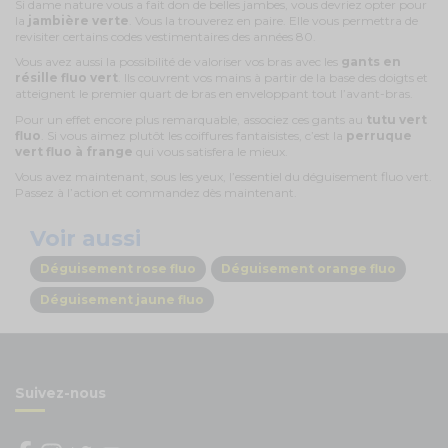
Si dame nature vous a fait don de belles jambes, vous devriez opter pour
la
jambière verte
. Vous la trouverez en paire. Elle vous permettra de
revisiter certains codes vestimentaires des années 80.
Vous avez aussi la possibilité de valoriser vos bras avec les
gants en
résille fluo vert
. Ils couvrent vos mains à partir de la base des doigts et
atteignent le premier quart de bras en enveloppant tout l’avant-bras.
Pour un effet encore plus remarquable, associez ces gants au
tutu vert
fluo
. Si vous aimez plutôt les coiffures fantaisistes, c’est la
perruque
vert fluo à frange
qui vous
satisfera le mieux.
Vous avez maintenant, sous les yeux, l’essentiel du déguisement fluo vert.
Passez à l’action et commandez dès maintenant.
Voir aussi
Déguisement rose fluo
Déguisement orange fluo
Déguisement jaune fluo
Suivez-nous