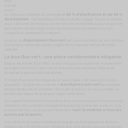
rose ;
orange ;
jaune.
Le matériau utilisé est un mélange de
50 % d’élasthanne et de 50 %
de polyester
. Ces bandeaux ont de multiples usages. Ils sont pratiques
pour s’attacher les cheveux. Ils tiennent lieu de bandeaux pour le sport et
permettent de participer à tous les événements qui exigent ou non
l’usage d’un accessoire fluorescent.
De plus, ce
déguisement fluo vert
sert aux marcheurs et aux cyclistes
à se rendre visibles des autres usagers de la route par temps de faible
visibilité.
Le boa fluo vert : une pièce vestimentaire élégante
Depuis les années 1920-1930, le boa a toujours su sublimer l’habillement
de la gent féminine. Il permettait d’accessoiriser les belles robes et de
souligner la personnalité des dames.
Si l’objet était caractéristique de la haute classe, il est aujourd’hui plus
accessible. Long de deux mètres, le
boa fluorescent vert
se compose
de plumes douces en polyester. Enroulez-le autour du cou ou laissez-le
pendre par-dessus les bras pour styler votre allure.
Son aspect fluorescent lui accorde le droit d’accompagner n’importe quel
vêtement sans craindre une quelconque dysharmonie des couleurs. Lors
d’une soirée fluo, vous pouvez facilement
ravir la vedette à tous les
autres participants
.
Pour ce faire, enroulez l’écharpe le long de vos bras gauche et droit en
passant par l’arrière du cou. Pendant que vous dansez sous un éclairage