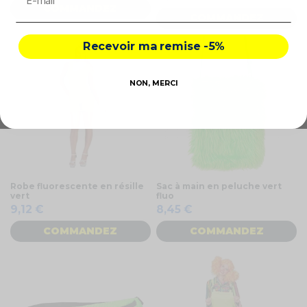
COMMANDEZ
COMMANDEZ
Recevoir ma remise -5%
NON, MERCI
Robe fluorescente en résille
Sac à main en peluche vert
vert
fluo
9,12 €
8,45 €
COMMANDEZ
COMMANDEZ