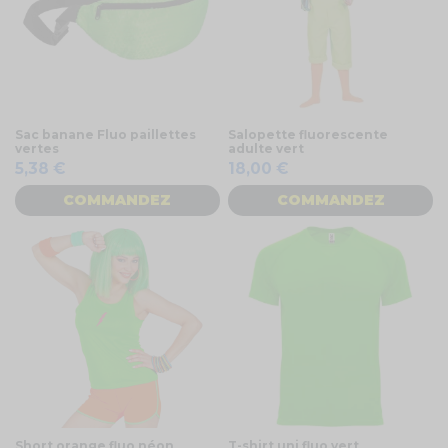
Sac banane Fluo paillettes
Salopette fluorescente
vertes
adulte vert
5,38 €
18,00 €
COMMANDEZ
COMMANDEZ
Short orange fluo néon
T-shirt uni fluo vert