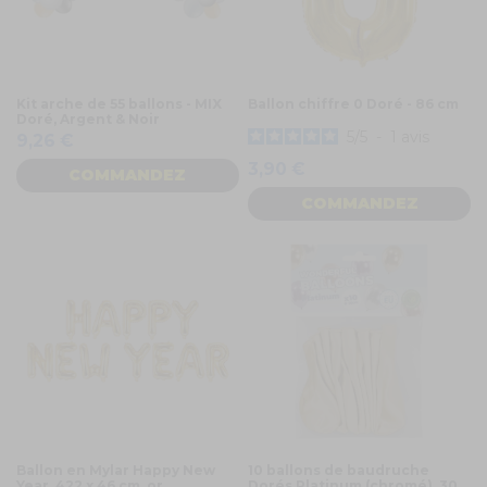
Kit arche de 55 ballons - MIX
Ballon chiffre 0 Doré - 86 cm
Doré, Argent & Noir
5
/
5
-
1
avis
9,26 €
3,90 €
COMMANDEZ
COMMANDEZ
Ballon en Mylar Happy New
10 ballons de baudruche
Year, 422 x 46 cm, or
Dorés Platinum (chromé), 30