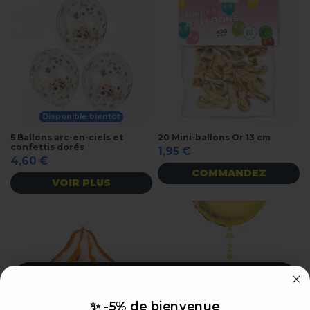
Disponible bientôt
5 Ballons arc-en-ciels et
20 Mini-ballons Or 13 cm
confettis dorés
1,95 €
4,60 €
COMMANDEZ
VOIR PLUS
✨ -5% de bienvenue