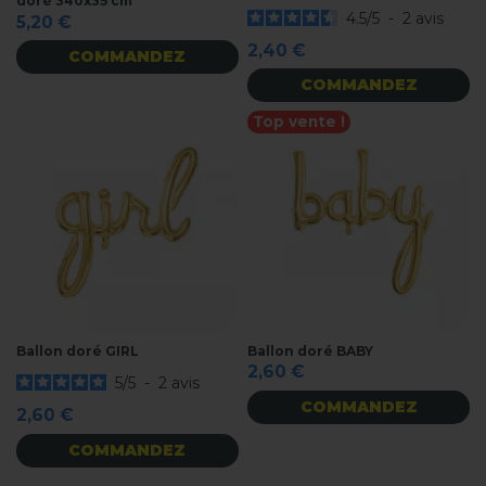
doré 340x35 cm
4.5
/
5
-
2
avis
5,20 €
2,40 €
COMMANDEZ
COMMANDEZ
Top vente !
Ballon doré GIRL
Ballon doré BABY
2,60 €
5
/
5
-
2
avis
COMMANDEZ
2,60 €
COMMANDEZ