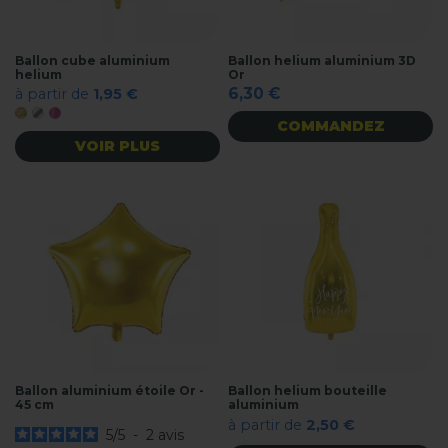
Ballon cube aluminium
Ballon helium aluminium 3D
helium
Or
6,30 €
à partir de
1,95 €
Or
Argent
Rose metal
COMMANDEZ
VOIR PLUS
Ballon aluminium étoile Or -
Ballon helium bouteille
45 cm
aluminium
à partir de
2,50 €
5
/
5
-
2
avis