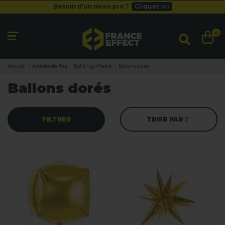
Besoin d'un devis pro ?
Cliquez ici
Livraison gratuite
dès 49
€
Besoin d'un devis pro ?
Cliquez ici
0
Livraison gratuite
dès 49
€
Accueil
Articles de fête
Ballon gonflable
Ballons dorés
Ballons dorés
FILTRER
TRIER PAR