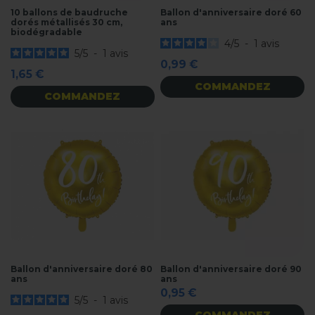
10 ballons de baudruche
Ballon d'anniversaire doré 60
dorés métallisés 30 cm,
ans
biodégradable
4
/
5
-
1
avis
5
/
5
-
1
avis
0,99 €
1,65 €
COMMANDEZ
COMMANDEZ
Ballon d'anniversaire doré 80
Ballon d'anniversaire doré 90
ans
ans
0,95 €
5
/
5
-
1
avis