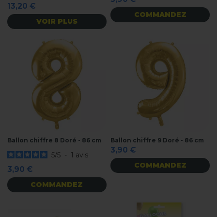
13,20 €
COMMANDEZ
VOIR PLUS
Ballon chiffre 8 Doré - 86 cm
Ballon chiffre 9 Doré - 86 cm
3,90 €
5
/
5
-
1
avis
COMMANDEZ
3,90 €
COMMANDEZ