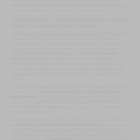
pouvez compter sur les ballons dorés qui ne manqueront pas
d’embellir le lieu de réjouissance. Toutefois, il serait utile de trouver
la boutique idéale pour prendre des articles de qualités.
France effect : des ballons dorés variés
pour une décoration réussie
Afin de réussir l’organisation d’une occasion spéciale, il faut choisir
les objets de décoration convenables. Sur le marché, plusieurs
boutiques et sites en ligne proposent des articles. Au nombre de
ceux-ci, il existe le site France effect qui met à votre disposition
toutes sortes d’articles de décoration, y compris les
ballons
dorés
. Disponibles sous plusieurs formes, ces accessoires
permettent de décorer la salle de manifestation, et donnent aussi
un caractère unique à celle-ci. Ils permettent de faire passer des
messages précis en fonction de l’occasion pour laquelle ils sont
utilisés.
Ainsi, pour une quelconque fête, vous avez la possibilité de choisir
d'opter pour un
Ballon smiley MDR
ou des
ballons dorés
smiley love
en aluminium. Ceux-ci peuvent atteindre 45 cm
lorsqu’ils sont gonflés. Vous trouverez également des ballons en
forme d’
étoile
ou de
lune
qui peuvent servir à la décorer selon le
thème de l’événement.
Si vous organisez une soirée par exemple, vous pouvez opter pour
des
ballons sous forme de lettres géantes
qui serviront à
écrire le thème sous lequel est dédié l’événement. Il peut donc
s’agir d’une soirée pyjama, d’une soirée Halloween, etc. De plus,
ces ballons dorés sont
résistants
et ne manquent généralement