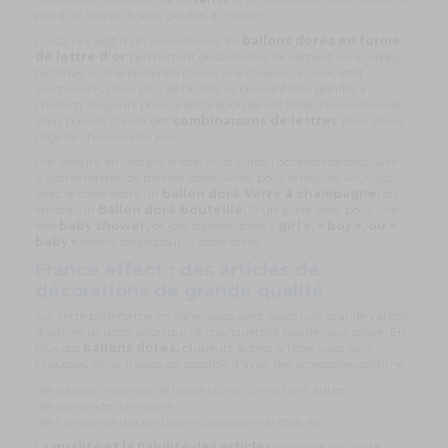
pas d’air lorsqu’ils sont gonflés à l’hélium.
Lorsqu’il s’agit d’un anniversaire, les
ballons dorés en forme
de lettre d’or
permettent de souhaiter facilement un « happy
birthday ». Ils se présentent sous une couleur or, avec effet
aluminium
.
Pour plus de facilité, ils peuvent être gonflés à
l’hélium. Toujours pour la décoration de vos fêtes d’anniversaires,
vous pouvez choisir des
combinaisons de lettres
pour écrire
l’âge de l’heureux du jour.
Par ailleurs, en visitant le site, vous aurez l’occasion de découvrir
d’autres formes de ballons dorés. Ainsi, pour le Nouvel An, vous
avez le choix entre un
ballon doré Verre à champagne,
ou
encore, un
Ballon doré bouteille.
D’un autre côté, pour une
fête
baby shower,
de jolis ballons dorés «
girl », « boy », ou «
baby »
seront idéals pour la décoration.
France effect : des articles de
décorations de grande qualité
Sur cette plateforme en ligne, vous avez accès une grande variété
d’articles de décoration qui ne manqueront pas de vous plaire. En
plus des
ballons dorés,
plusieurs autres articles vous sont
proposés. Ainsi, il vous est possible d’avoir des accessoires comme :
des ballons argentés, de baudruches, confettis et autres
des guirlandes lampions
des fumigènes disponibles en plusieurs variétés, etc.
La
qualité et la fiabilité des articles
proposés par cette