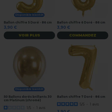
Disponible bientôt
Ballon chiffre 5 Doré - 86 cm
Ballon chiffre 6 Doré - 86 cm
3,90 €
3,90 €
VOIR PLUS
COMMANDEZ
Disponible bientôt
50 Ballons dorés brillants 30
Ballon chiffre 7 Doré - 86 cm
cm Platinum (chromé)
5
/
5
-
1
avis
1
/
5
-
1
avis
3,90 €