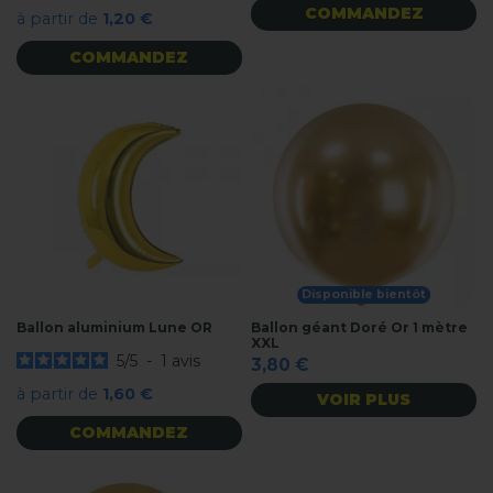
COMMANDEZ
à partir de
1,20 €
COMMANDEZ
Disponible bientôt
Ballon aluminium Lune OR
Ballon géant Doré Or 1 mètre
XXL
5
/
5
-
1
avis
3,80 €
à partir de
1,60 €
VOIR PLUS
COMMANDEZ