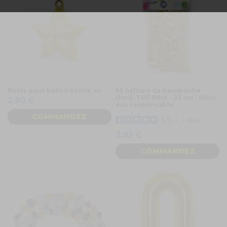
Poids pour ballon étoile, or
50 ballons de baudruche
Doré, TOP PRIX - 23 cm - 100%
2,90 €
éco responsable
COMMANDEZ
5
/
5
-
1
avis
3,82 €
COMMANDEZ