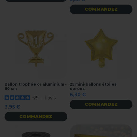
COMMANDEZ
Ballon trophée or aluminium -
25 mini-ballons étoiles
60 cm
dorées
6,30 €
5
/
5
-
1
avis
COMMANDEZ
3,95 €
COMMANDEZ