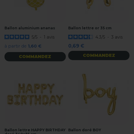
Ballon aluminium ananas
Ballon lettre or 35 cm
5
/
5
-
1
avis
4.3
/
5
-
3
avis
0,69 €
à partir de
1,60 €
COMMANDEZ
COMMANDEZ
Ballon lettre HAPPY BIRTHDAY
Ballon doré BOY