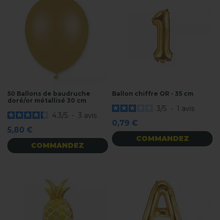
50 Ballons de baudruche
Ballon chiffre OR - 35 cm
doré/or métallisé 30 cm
3
/
5
-
1
avis
4.3
/
5
-
3
avis
0,79 €
5,80 €
COMMANDEZ
COMMANDEZ