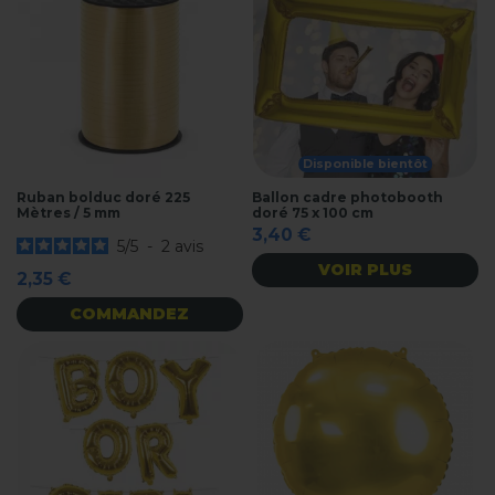
Disponible bientôt
Ruban bolduc doré 225
Ballon cadre photobooth
Mètres / 5 mm
doré 75 x 100 cm
3,40 €
5
/
5
-
2
avis
VOIR PLUS
2,35 €
COMMANDEZ