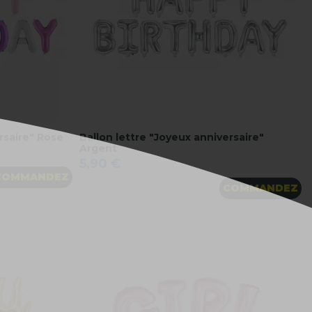
rsaire" Rose
Ballon lettre "Joyeux anniversaire"
Argent
5,90 €
COMMANDEZ
COMMANDEZ