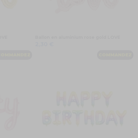
OVE
Ballon en aluminium rose gold LOVE
2,30 €
COMMANDEZ
COMMANDEZ