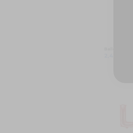
Ballon héliu
2,40 €