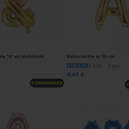
le "&" en aluminium
Ballon lettre or 35 cm
4.3
/
5
-
3
avis
0,69 €
e
ose metal
COMMANDEZ