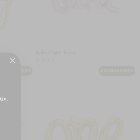
Ballon"girl" Rose
2,40 €
COMMANDEZ
COMMANDEZ
ux,