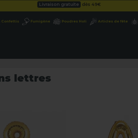
Besoin d'un devis pro ?
Cliquez ici
Livraison gratuite
dès 49
€
Confettis
Fumigène
Poudres Holi
Articles de fête
Besoin d'un devis pro ?
Cliquez ici
Livraison gratuite
dès 49
€
ns lettres