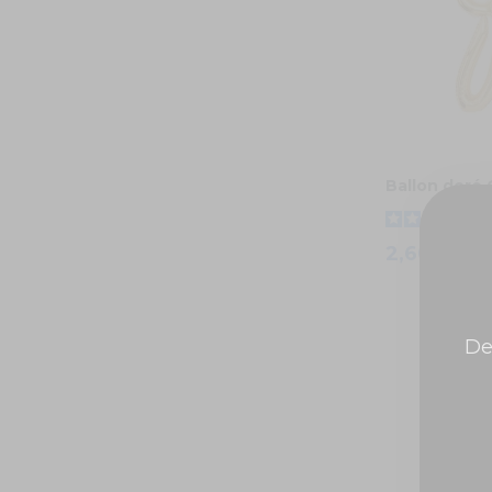
Ballon doré 
2,60 €
De