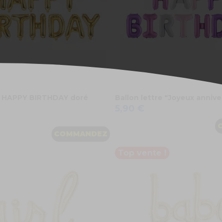
re HAPPY BIRTHDAY doré
Ballon lettre "Joyeux annive
5,90 €
COMMANDEZ
Top vente !