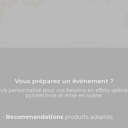
GIRL
Ballon doré BABY
2,60 €
5
/
5
-
2
avis
COMMANDEZ
Vous préparez un événement ?
✨ -5% de bienvenue
vis personnalisé pour vos besoins en effets spécia
pyrotechnie et mise en scène.
Promos exclusives, nouveautés, idées créatives... Inscrivez-
vous à la newsletter et faites briller vos évènements au
meilleur prix !
Prénom
-
Recommandations
produits adaptés