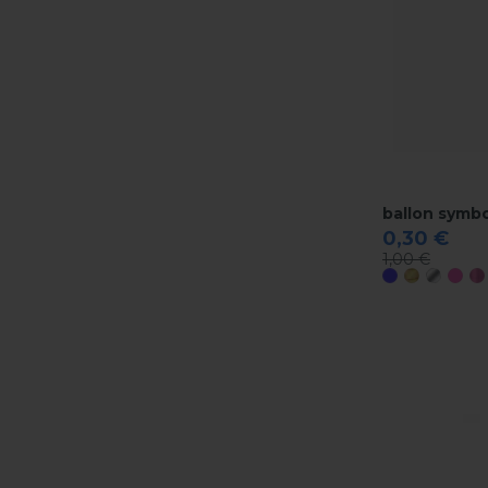
ballon symbo
0,30 €
1,00 €
Bleu
Or
Argent
Ros
R