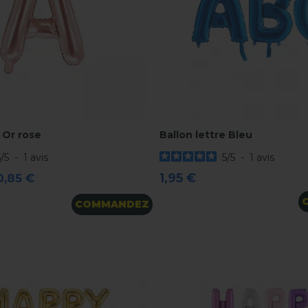
e Or rose
Ballon lettre Bleu
5
/
5
-
1
avis
5
/
5
-
1
avis
1,95 €
0,85 €
COMMANDEZ