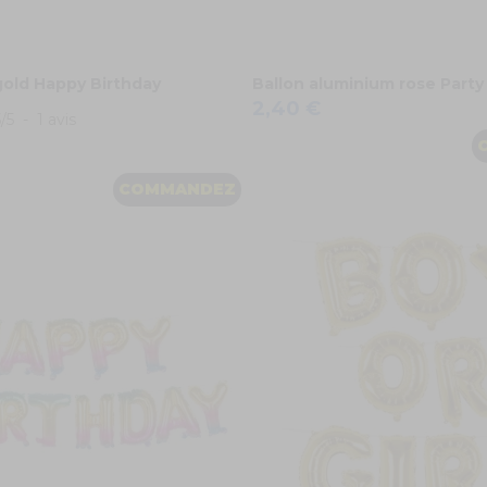
gold Happy Birthday
Ballon aluminium rose Party
2,40 €
5
/
5
-
1
avis
COMMANDEZ