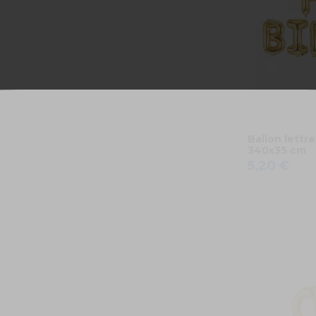
Ballon lett
340x35 cm
5,20 €