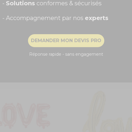
-
Solutions
conformes & sécurisés
- Accompagnement par nos
experts
Recevoir ma remise -5%
DEMANDER MON DEVIS PRO
NON, MERCI
m "boy"
Ballons lettres rose gold "B
Réponse rapide - sans engagement
4,30 €
COMMANDEZ