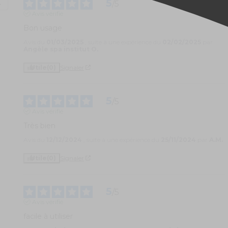
5
/
5
Avis vérifié
Bon usage
Avis du
01/03/2025
, suite à une expérience du
02/02/2025
par
Angèle spa institut O.
Utile
(0)
Signaler
5
/
5
Avis vérifié
Très bien
Avis du
12/12/2024
, suite à une expérience du
25/11/2024
par
A.M.
Utile
(0)
Signaler
5
/
5
Avis vérifié
facile à utiliser