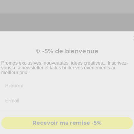
Vous préparez un événement ?
✨ -5% de bienvenue
vis personnalisé pour vos besoins en effets spécia
pyrotechnie et mise en scène.
Promos exclusives, nouveautés, idées créatives... Inscrivez-
vous à la newsletter et faites briller vos évènements au
meilleur prix !
Prénom
-
Recommandations
produits adaptés
-
Solutions
conformes & sécurisés
- Accompagnement par nos
experts
Recevoir ma remise -5%