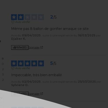
2
/
5
Avis vérifié
Même pas 8 ballon de gonfler arnaque ce site
Avis du
09/04/2025
, suite à une expérience du
16/03/2025
par
Djaber K.
Utile
(0)
Signaler
8
5
/
5
0
Avis vérifié
2
3
Impeccable, très bien emballé
2
Avis du
02/04/2025
, suite à une expérience du
25/03/2025
par
Sylviane D.
Utile
(0)
Signaler