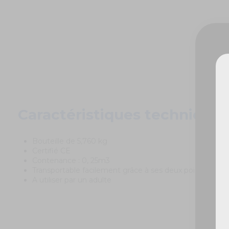
De
Caractéristiques techniques
Bouteille de 5,760 kg
Certifié CE
Contenance : 0, 25m3
Transportable facilement grâce à ses deux poignées
A utiliser par un adulte