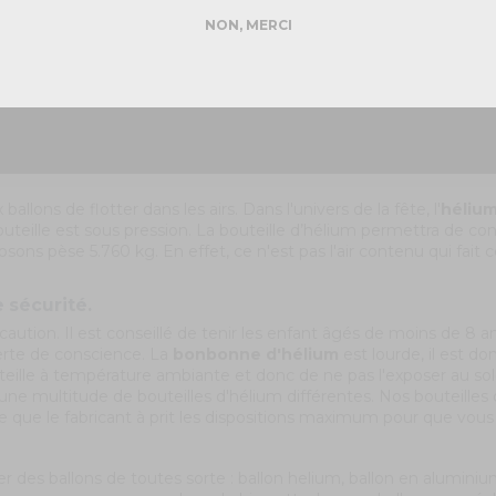
DEMANDER MON DEVIS PRO
NON, MERCI
Réponse rapide - sans engagement
allons de flotter dans les airs. Dans l'univers de la fête, l'
héliu
bouteille est sous pression. La bouteille d’hélium permettra de c
ons pèse 5.760 kg. En effet, ce n'est pas l'air contenu qui fait ce
sécurité.
aution. Il est conseillé de tenir les enfant âgés de moins de 8 ans
perte de conscience. La
bonbonne d'hélium
est lourde, il est d
teille à température ambiante et donc de ne pas l'exposer au sole
ste une multitude de bouteilles d'hélium différentes. Nos boutei
ie que le fabricant à prit les dispositions maximum pour que vous p
es ballons de toutes sorte : ballon helium, ballon en aluminium, 