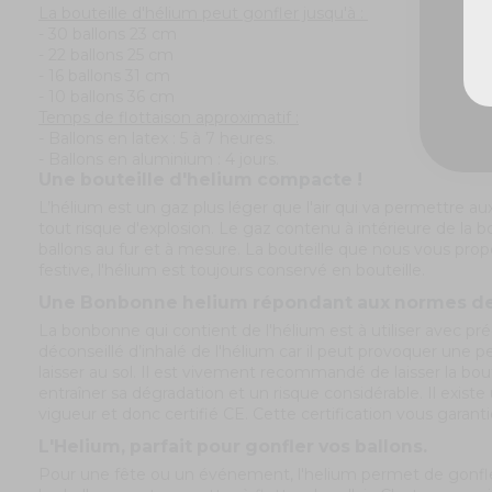
La bouteille d'hélium peut gonfler jusqu'à :
- 30 ballons 23 cm
- 22 ballons 25 cm
- 16 ballons 31 cm
- 10 ballons 36 cm
Temps de flottaison approximatif :
- Ballons en latex : 5 à 7 heures.
- Ballons en aluminium : 4 jours.
Une bouteille d'helium compacte !
L’hélium est un gaz plus léger que l'air qui va permettre aux b
tout risque d'explosion. Le gaz contenu à intérieure de la 
ballons au fur et à mesure. La bouteille que nous vous propos
festive, l'hélium est toujours conservé en bouteille.
Une Bonbonne helium répondant aux normes de 
La bonbonne qui contient de l'hélium est à utiliser avec préc
déconseillé d’inhalé de l'hélium car il peut provoquer une 
laisser au sol. Il est vivement recommandé de laisser la bou
entraîner sa dégradation et un risque considérable. Il exi
vigueur et donc certifié CE. Cette certification vous garant
L'Helium, parfait pour gonfler vos ballons.
Pour une fête ou un événement, l'helium permet de gonfler d