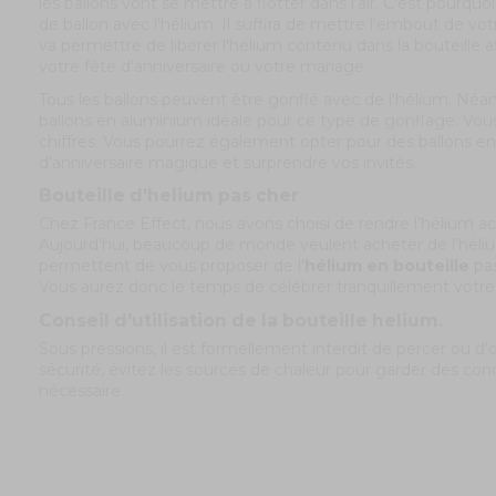
les ballons vont se mettre à flotter dans l'air. C'est pour
de ballon avec l'hélium. Il suffira de mettre l'embout de vo
va permettre de libérer l'hélium contenu dans la bouteille af
votre fête d'anniversaire ou votre mariage.
Tous les ballons peuvent être gonflé avec de l'hélium. Néa
ballons en aluminium idéale pour ce type de gonflage. Vous
chiffres. Vous pourrez également opter pour des ballons en
d'anniversaire magique et surprendre vos invités.
Bouteille d'helium pas cher
Chez France Effect, nous avons choisi de rendre l’hélium a
Aujourd'hui, beaucoup de monde veulent acheter de l'hélium
permettent de vous proposer de l'
hélium en bouteille
pas
Vous aurez donc le temps de célébrer tranquillement votre 
Conseil d'utilisation de la bouteille helium.
Sous pressions, il est formellement interdit de percer ou d'o
sécurité, évitez les sources de chaleur pour garder des con
nécessaire.