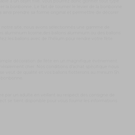
able à un objet fixe. Vous pourrez donc gonfler tout type
er la bonbonne. Le fait de tourner le levier de la bonbonne
e va ainsi prendre sa forme original et permettre de décorer
Sur notre site, nous avons sélectionnés une gamme de
ns aluminium licorne,des ballons aluminium ou des ballons
lez les ballons avec de l'hélium pour rendre votre fête
ne simple décoration de fête en un magnifique événement.
généralement cher. Nos conditions d’achat spécifique nous
se veut de qualité et vos ballons flotterons au minium 5h.
en bonbonne.
 faire par un adulte en veillant au respect des consigne de
ct se tient disponible pour vous fournir les informations