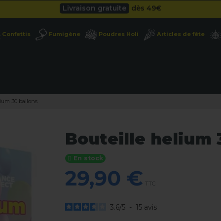
Besoin d'un devis pro ?
Cliquez ici
Livraison gratuite
dès 49
€
Confettis
Fumigène
Poudres Holi
Articles de fête
Besoin d'un devis pro ?
Cliquez ici
Livraison gratuite
dès 49
€
lium 30 ballons
Bouteille helium 
En stock
29,90 €
TTC
3.6
/
5
-
15
avis