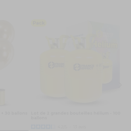
Pack
L
b
1
 + 30 ballons
Lot de 2 grandes bouteilles hélium - 100
ballons
4.2
/
5
-
13
avis