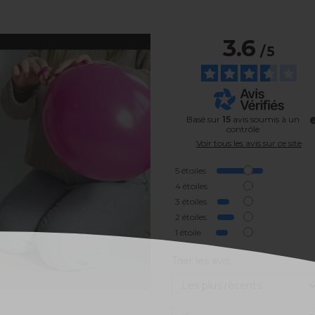
3.6
/
5
Basé sur
15
avis soumis à un
contrôle
Voir tous les avis sur ce site
5
étoiles
4
étoiles
3
étoiles
2
étoiles
1
étoile
Trier les avis