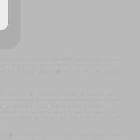
m
est contenu dans une
bouteille
très solide pour évité
ontenir une grande quantité d'hélium pour gonfler vos
 poids mais bien la bouteille en acier. Pour une utilisation
 à l'écart pour des raisons évidente de sécurité. Il est
onc recommandé de ne pas l'installer en hauteur et de la
il. Une exposition prolongé de la bouteille pourrait
lles d'hélium sont conformes aux normes européennes en
uissiez utiliser de l'hélium en toute sécurité.
ballon en latex, etc... Remplie de ce gaz qui est l'hélium,