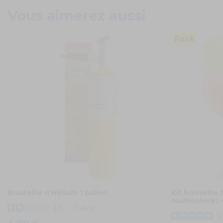
Vous aimerez aussi
Pack
Bouteille d'Hélium 1 ballon
Kit bouteille 
multicolores 
2
/
5
-
11
avis
5
/