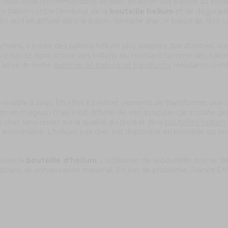
quoi nous vous recommandons de bien attacher vos ballons au préal
tre ballon contre l'embout de la
bouteille helium
et de dégoupill
in qu'il se diffuse dans le ballon. Remplie d'air, le ballon de fêt
nmoins, il existe des ballons hélium plus adaptés que d'autres. 
 pourrez donc choisir des ballons alu résistant comme des ballo
 latex de notre
gamme de ballons de baudruche
résistants. Gonf
ccessible à tous. En effet il permet vraiment de transformer u
 en magasin mais il est difficile de s'en procurer car il coûte 
 cher sans renier sur la qualité du produit. Nos
bouteilles hélium
anniversaire. L'hélium pas cher est disponible en bouteille ou 
uvrir la
bouteille d'hélium
. L'utilisation de la bouteille doit se
ditions de conservation maximal. En cas de problème, France Effe