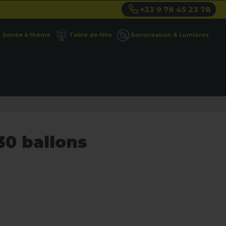
+33 9 78 45 23 78
Soirée à thème
Table de fête
Sonorisation & Lumières
30 ballons