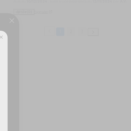
Avis du
10/12/2024
, suite à une expérience du
12/11/2024
par
A.V.
Utile
(0)
Signaler
1
2
3
ux,