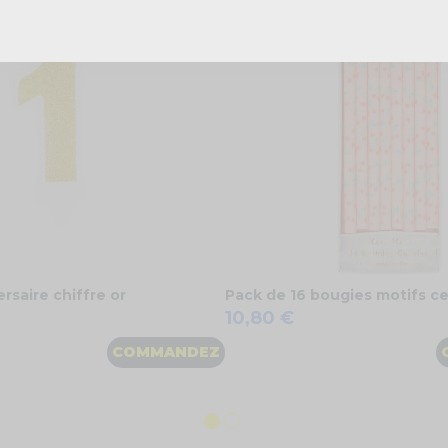
rsaire chiffre or
Pack de 16 bougies motifs ce
10,80 €
COMMANDEZ