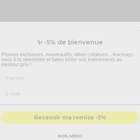
ores !
✨ -5% de bienvenue
ales et colorées. Que ce soit pour décorer votre gâteau d'annive
ée.
Promos exclusives, nouveautés, idées créatives... Inscrivez-
vous à la newsletter et faites briller vos évènements au
es arc-en-ciel
sur votre gâteau, pour le transformer et ajouter u
meilleur prix !
Prénom
es bougies von transformer votre table. En optant pour une déco
e !
Recevoir ma remise -5%
NON, MERCI