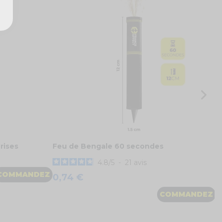
B
4
rises
Feu de Bengale 60 secondes
4.8
/
5
-
21
avis
COMMANDEZ
0,74 €
COMMANDEZ