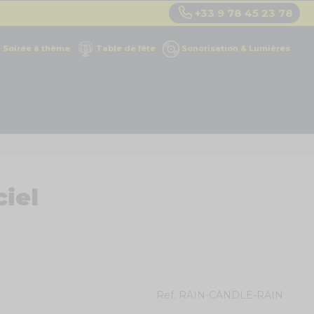
+33 9 78 45 23 78
Soirée à thème
Table de fête
Sonorisation & Lumières
ciel
Ref.
RAIN-CANDLE-RAIN