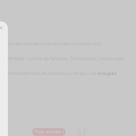
rsaire ou des cupcakes, ces bougies colorées vont
ne véritable touche de fantaisie. Réutilisables, ces bougies
ration complètement multicolore ou simple, ces
bougies
Top vente !