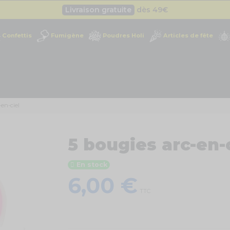
Livraison gratuite
dès 49
€
Besoin d'un devis pro ?
Cliquez ici
Confettis
Fumigène
Poudres Holi
Articles de fête
Livraison gratuite
dès 49
€
-en-ciel
5 bougies arc-en-
En stock
6,00 €
TTC