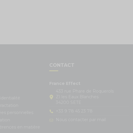
S
CONTACT
France Effect
433 rue Phare de Roquerols
ZI les Eaux Blanches
identialité
34200 SETE
ractation
+33 9 78 45 23 78
ées personnelles
Nous contacter par mail
ation
férences en matière