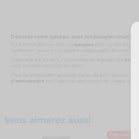
Décorez votre gâteau, avec les bougies multicol
Sous forme d'arc-en-ciel, ces
bougies
sont à la fois origin
rapidement devenir l'accessoire indispensable de votre soir
Disponible par lot de 5, il vous suffira de disposer ces
bougi
vont convenir pour tous les âges !
Pour un anniversaire de petite fille ou de petit garçon, c
d'anniversaire
vont apporter une touche de couleur subtil
Vous aimerez aussi
Top vente !