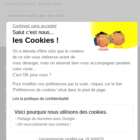
Catégories Associés
Anniversaire arc en ciel
Continuer sans accepter
Oh FX
Salut c'est nous...
les Cookies !
On a attendu d'être sûrs que le contenu
de ce site vous intéresse avant de
vous déranger, mais on aimerait bien vous accompagner pendant
Suivez-nous
votre visite...
C'est OK pour vous ?
Pour modifier vos préférences par la suite, cliquez sur le lien
'Préférences de cookies' situé dans le pied de page.
Lire la politique de confidentialité
Newsletter
Voici pourquoi nous utilisons des cookies.
Partage de données avec Google
Enregistrez vous à la newsletter
On vous présente nos cookies !
Restez à l'actualité sur nos produits et les offres du moment
Consentements certifiés par