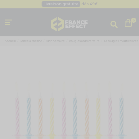
Livraison gratuite
dès 49
€
Besoin d'un devis pro ?
Cliquez ici
Livraison gratuite
dès 49
€
0
Accueil
Soirée à thème
Anniversaire
Bougies anniversaire
10 bougies multicolores 